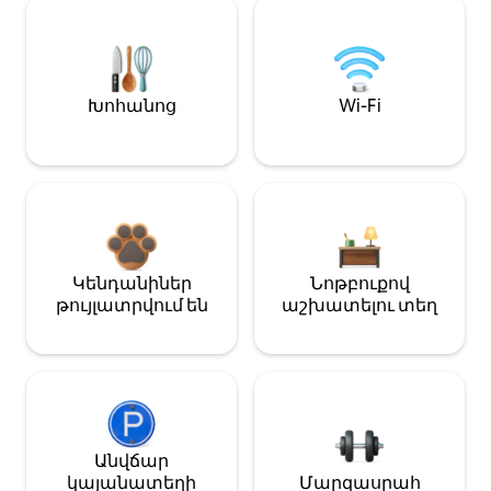
Խոհանոց
Wi-Fi
Կենդանիներ
Նոթբուքով
թույլատրվում են
աշխատելու տեղ
Անվճար
կայանատեղի
Մարզասրահ