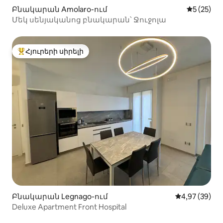
Բնակարան Amolaro-ում
Միջին վա
5 (25)
Մեկ սենյականոց բնակարան՝ Ջուջոլա
Հյուրերի սիրելի
Հյուրերի սիրելի լավագույն տները
Բնակարան Legnago-ում
Միջին վարկա
4,97 (39)
Deluxe Apartment Front Hospital