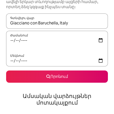
ավելի երկար տևողությամբ այցերի համար,
որտեղ ձեզ կզգաք ինչպես տանը։
Գտնվելու վայր
Երբ արդյունքները հասանելի լինեն, սլաքների ստեղնե
Ժամանում
Մեկնում
Որոնում
Ամսական վարձույթներ
մոտակայքում