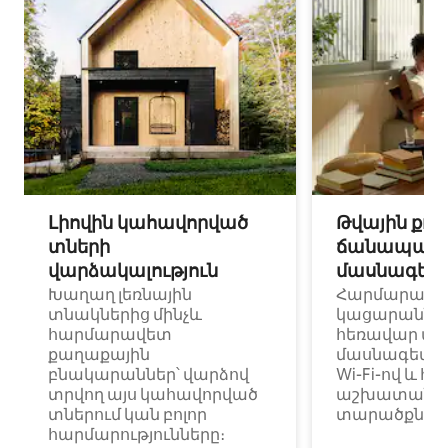
Լիովին կահավորված
Թվային քոչ
տների
ճանապարհ
վարձակալություն
մասնագետ
Խաղաղ լեռնային
Հարմարավ
տնակներից մինչև
կացարաններ 
հարմարավետ
հեռավար ա
քաղաքային
մասնագետնե
բնակարաններ՝ վարձով
Wi-Fi-ով և հ
տրվող այս կահավորված
աշխատանքա
տներում կան բոլոր
տարածքներո
հարմարությունները։