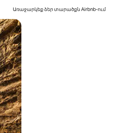
Առաջարկեք ձեր տարածքն Airbnb-ում
պելով կամ մատը սահեցնելով։