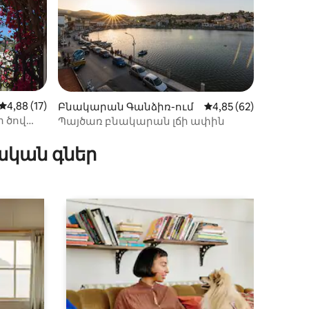
Միջին վարկանիշը՝ 5-ից 4,88, 17 կարծիք
4,88 (17)
իք
Բնակարան Գանձիռ-ում
Միջին վարկանիշը՝ 
4,85 (62)
ի ծով
Պայծառ բնակարան լճի ափին
ական գներ