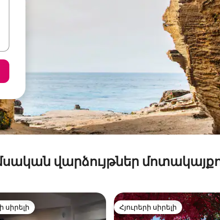
մսական վարձույթներ մոտակայքո
ի սիրելի
Հյուրերի սիրելի
ի սիրելի
Հյուրերի սիրելի