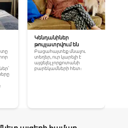
Կենդանիներ
թույլատրվում են
ետը
Բացահայտեք մնալու
փոր
տեղեր, ուր կարելի է
այցելել չորքոտանի
եր՝
բարեկամների հետ։
ները
։