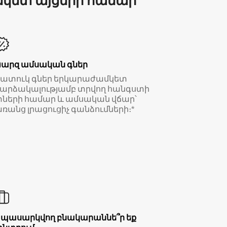
մկետ այցերի համար
Պարզ ամսական գներ
Հատուկ գներ երկարաժամկետ
արձակալությամբ տրվող հանգստի
ների համար և ամսական վճար՝
ռանց լրացուցիչ գանձումների։*
Սպասարկվող բնակարաննե՞ր եք