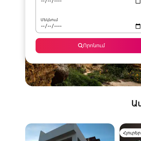
Մեկնում
Որոնում
Ա
Հյուրեր
Հյուրեր