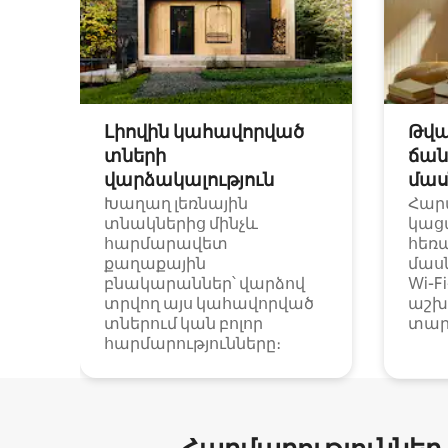
Լիովին կահավորված
Թվա
տների
ճան
վարձակալություն
մաս
Խաղաղ լեռնային
Հար
տնակներից մինչև
կաց
հարմարավետ
հեռ
քաղաքային
մաս
բնակարաններ՝ վարձով
Wi-F
տրվող այս կահավորված
աշխ
տներում կան բոլոր
տար
հարմարությունները։