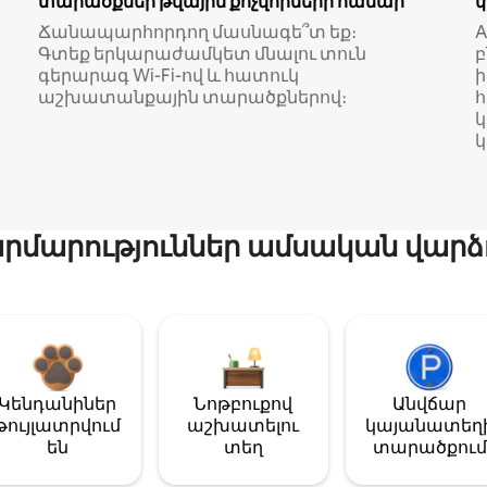
տարածքներ թվային քոչվորների համար
Ճանապարհորդող մասնագե՞տ եք։
A
Գտեք երկարաժամկետ մնալու տուն
բ
գերարագ Wi-Fi-ով և հատուկ
աշխատանքային տարածքներով։
կ
մարություններ ամսական վարձ
Կենդանիներ
Նոթբուքով
Անվճար
թույլատրվում
աշխատելու
կայանատեղ
են
տեղ
տարածքում