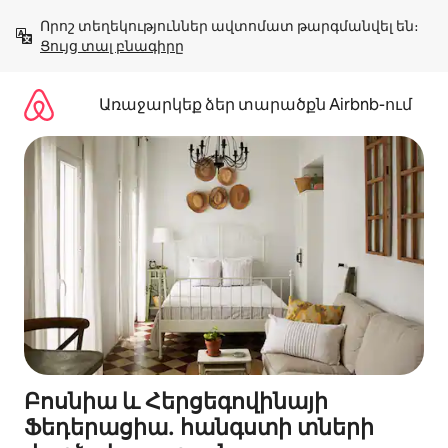
Անցնել
Որոշ տեղեկություններ ավտոմատ թարգմանվել են։ 
բովանդակությանը
Ցույց տալ բնագիրը
Առաջարկեք ձեր տարածքն Airbnb-ում
Բոսնիա և Հերցեգովինայի
Ֆեդերացիա․ հանգստի տների