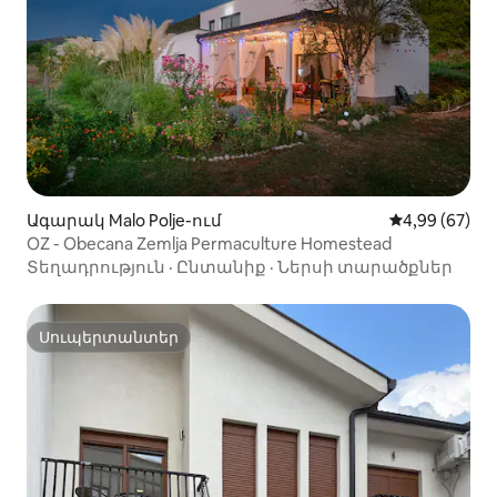
Ագարակ Malo Polje-ում
Միջին վարկա
4,99 (67)
OZ - Obecana Zemlja Permaculture Homestead
Տեղադրություն
·
Ընտանիք
·
Ներսի տարածքներ
Սուպերտանտեր
Սուպերտանտեր