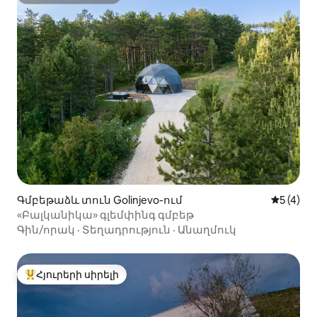
Սուպերտանտեր
Գմբեթաձև տուն Golinjevo-ում
Միջին վ
5 (4)
«Բալկանիկա» գլեմփինգ գմբեթ
Գին/որակ
·
Տեղադրություն
·
Անաղմուկ
Հյուրերի սիրելի
Հյուրերի սիրելի լավագույն տները