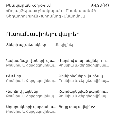
Բնակարան Konjic-ում
Միջին վարկա
4,93 (14)
«Ռոյալ Թերաս» բնակարան – Բնակարան 4A
Տեղադրություն
·
Խոհանոց
·
Անաղմուկ
Ուսումնասիրելու վայրեր
Տների այլ տեսակներ
Անելիքներ
Նախաճաշով տների վարձակալություն
Վարձով տարածքներ, որտեղ թույլատրվում է մնալ տնային կենդանիների հետ
Բոսնիա և Հերցեգովինայի Ֆեդերացիա
Բոսնիա և Հերցեգովինայի Ֆեդերացիա
B&B-ներ
Քեմփինգների վարձակալություն
Բոսնիա և Հերցեգովինայի Ֆեդերացիա
Բոսնիա և Հերցեգովինայի Ֆեդերացիա
Վարձով շալեներ
Հարմարեցված բարձրությամբ մահճակալով տների վարձակալություն
Բոսնիա և Հերցեգովինայի Ֆեդերացիա
Բոսնիա և Հերցեգովինայի Ֆեդերացիա
Ագարակների վարձակալություն
Ցույց տալ ավելին
Բոսնիա և Հերցեգովինայի Ֆեդերացիա