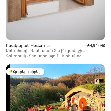
Բնակարան Mostar-ում
Միջին վարկա
4,94 (95)
Արևածագի բնակարան 2 ՝ Հին կամրջի
տեսարանով
Գին/որակ
·
Տեղադրություն
·
Խոհանոց
Հյուրերի սիրելի
Հյուրերի սիրելի լավագույն տները