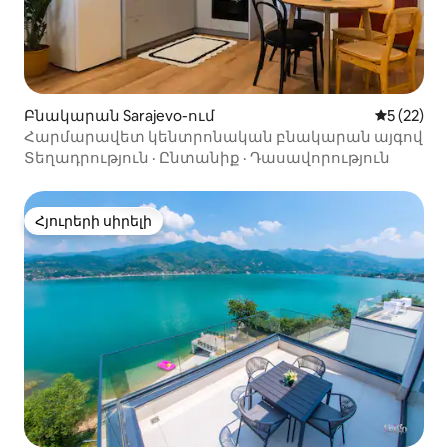
Բնակարան Sarajevo-ում
Միջին վա
5 (22)
Հարմարավետ կենտրոնական բնակարան այգով
Տեղադրություն
·
Ընտանիք
·
Դասավորություն
Հյուրերի սիրելի
Հյուրերի սիրելի