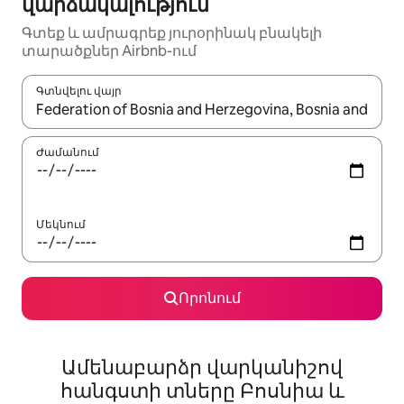
վարձակալություն
Գտեք և ամրագրեք յուրօրինակ բնակելի
տարածքներ Airbnb-ում
Գտնվելու վայր
Երբ արդյունքները հասանելի լինեն, սլաքների ստեղնե
Ժամանում
Մեկնում
Որոնում
Ամենաբարձր վարկանիշով
հանգստի տները Բոսնիա և