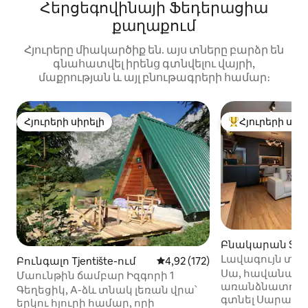
Հերցեգովինայի Ֆեդերացիա
քաղաքում
Հյուրերը միակարծիք են. այս տները բարձր են
գնահատվել իրենց գտնվելու վայրի,
մաքրության և այլ բնութագրերի համար։
Հյուրերի սիրելի
Հյուրերի սիր
Հյուրերի սիրելի
Հյուրերի սիրել
Բնակարան Sara
Լավագույն տու
Բունգալո Tjentište-ում
Միջին վարկանիշը՝ 5-ից 4,92
4,92 (172)
Սա, հավանաբա
Մաունթին ճամբար Իզգորի 1
առանձնատունն 
Գեղեցիկ, A-ձև տնակ լեռան վրա՝
գտնել Սարաևոյ
երկու հյուրի համար, որի