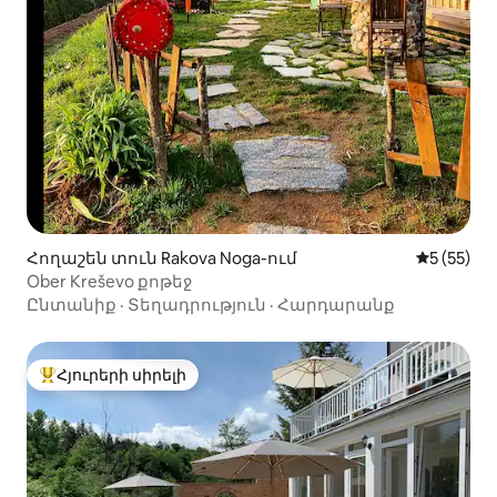
Հողաշեն տուն Rakova Noga-ում
Միջին վա
5 (55)
Ober Kreševo քոթեջ
Ընտանիք
·
Տեղադրություն
·
Հարդարանք
Հյուրերի սիրելի
Հյուրերի սիրելի լավագույն տները