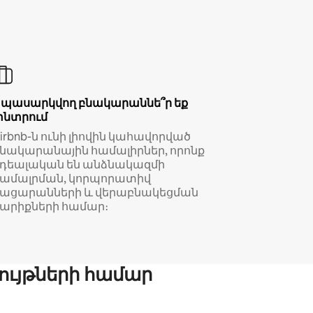
Սպասարկվող բնակարաննե՞ր եք
փնտրում
irbnb-ն ունի լիովին կահավորված
նակարանային համալիրներ, որոնք
իդեալական են անձնակազմի
համալրման, կորպորատիվ
կացարանների և վերաբնակեցման
արիքների համար։
ույթների համար