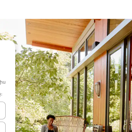
իս
։
ների ստեղներով նավարկեք վեր և վար կամ ուսումնասիրեք հ