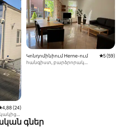
իք
Կոնդոմինիում Herne-ում
Միջին վարկանիշը
5 (59)
հանգիստ, բարձրորակ
կահավորված 83 քմ բնակարան:
Միջին վարկանիշը՝ 5-ից 4,88, 24 կարծիք
4,88 (24)
ակակից
ական գներ