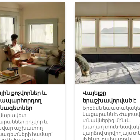
յին քոչվորներ և
Վայելքը
ապարհորդող
երաշխավորված է
նագետներ
Երբեմն նպատակակ
կացարանն է։ Ժայռա
մարավետ
տնակներից մինչև
արաններ քոչվոր և
խաղաղ տուն-նավակն
ավար աշխատող
վարձով տրվող այս տ
նագետների համար՝
լի են յուրահատուկ