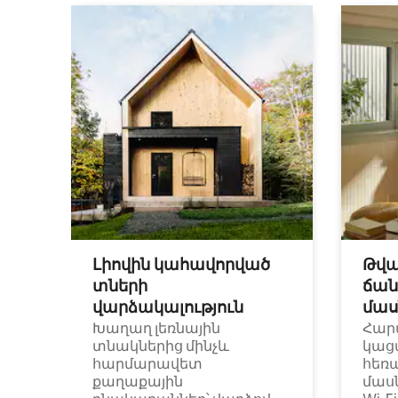
Լիովին կահավորված
Թվա
տների
ճան
վարձակալություն
մաս
Խաղաղ լեռնային
Հար
տնակներից մինչև
կաց
հարմարավետ
հեռ
քաղաքային
մաս