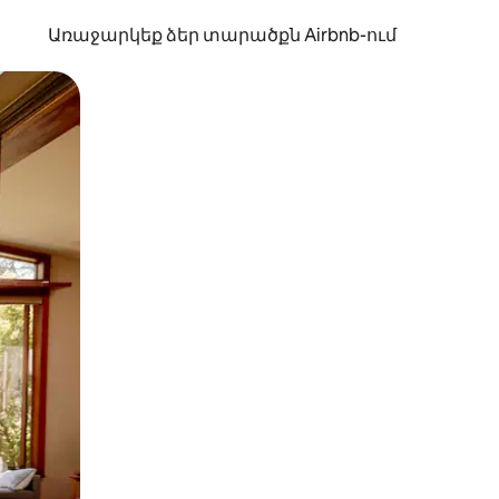
Առաջարկեք ձեր տարածքն Airbnb-ում
պելով կամ մատը սահեցնելով։