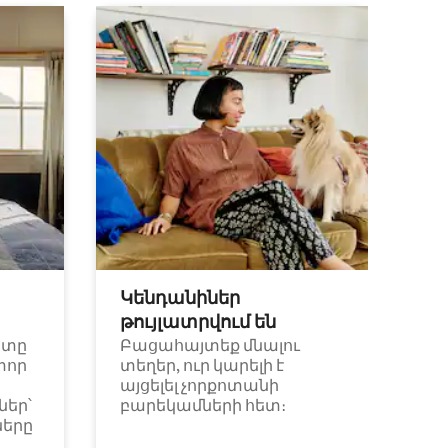
Կենդանիներ
թույլատրվում են
ետը
Բացահայտեք մնալու
փոր
տեղեր, ուր կարելի է
այցելել չորքոտանի
եր՝
բարեկամների հետ։
ները