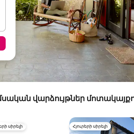
մսական վարձույթներ մոտակայքո
երի սիրելի
Հյուրերի սիրելի
ի սիրելի լավագույն տները
Հյուրերի սիրելի