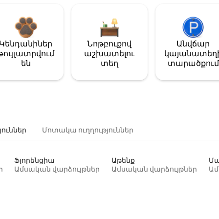
Կենդանիներ
Նոթբուքով
Անվճար
թույլատրվում
աշխատելու
կայանատեղ
են
տեղ
տարածքում
յուններ
Մոտակա ուղղություններ
Ֆլորենցիա
Աթենք
Մա
ր
Ամսական վարձույթներ
Ամսական վարձույթներ
Ամ