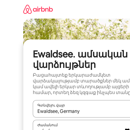
Անցնել
բովանդակությանը
Ewaldsee․ ամսական
վարձույթներ
Բացահայտեք երկարաժամկետ
վարձակալությամբ տարածքներ մեկ ամ
կամ ավելի երկար տևողությամբ այցերի
համար, որտեղ ձեզ կզգաք ինչպես տանը
Գտնվելու վայր
Երբ արդյունքները հասանելի լինեն, սլաք
Ժամանում