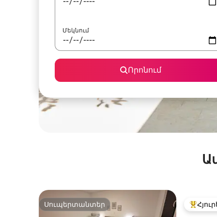
Մեկնում
Որոնում
Ա
Սուպերտանտեր
Հյուր
Սուպերտանտեր
Հյուրեր