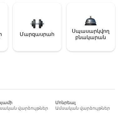
Սպասարկվող
ի
Մարզասրահ
բնակարան
յամի
Մոնրեալ
սական վարձույթներ
Ամսական վարձույթներ