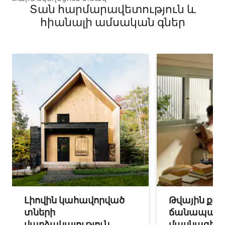
Տան հարմարավետություն և
հիանալի ամսական գներ
Լիովին կահավորված
Թվային քոչ
տների
ճանապարհ
վարձակալություն
մասնագետ