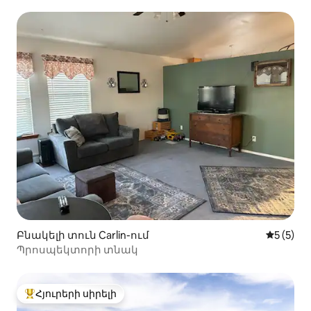
Բնակելի տուն Carlin-ում
Միջին վ
5 (5)
Պրոսպեկտորի տնակ
Հյուրերի սիրելի
Հյուրերի սիրելի լավագույն տները