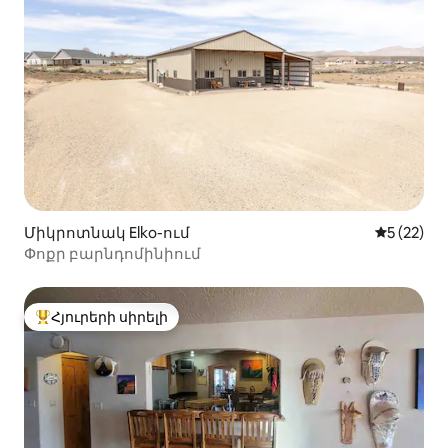
Միկրոտնակ Elko-ում
Միջին վա
5 (22)
Փոքր բարնդոմինիում
Հյուրերի սիրելի
Հյուրերի սիրելի լավագույն տները