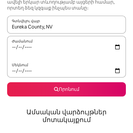
ավելի երկար տևողությամբ այցերի համար,
որտեղ ձեզ կզգաք ինչպես տանը։
Գտնվելու վայր
Երբ արդյունքները հասանելի լինեն, սլաքների ստեղնե
Ժամանում
Մեկնում
Որոնում
Ամսական վարձույթներ
մոտակայքում