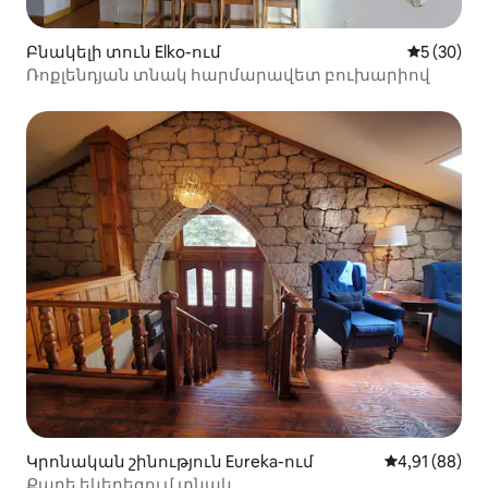
Բնակելի տուն Elko-ում
Միջին վա
5 (30)
Ռոքլենդյան տնակ հարմարավետ բուխարիով
Կրոնական շինություն Eureka-ում
Միջին վարկա
4,91 (88)
Քարե եկեղեցում տնակ