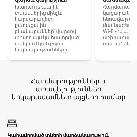
Խաղաղ լեռնային
Հարմարավ
տնակներից մինչև
կացարաններ 
հարմարավետ
հեռավար ա
քաղաքային
մասնագետնե
բնակարաններ՝ վարձով
Wi-Fi-ով և հ
տրվող այս կահավորված
աշխատանքա
տներում կան բոլոր
տարածքներո
հարմարությունները։
Հարմարություններ և
առավելություններ
երկարաժամկետ այցերի համար
Կահավորված տների վարձակալություն