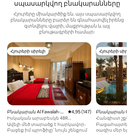
սպասարկվող բնակարանները
Հյուրերը միակարծիք են. այս սպասարկվող
բնակարանները բարձր են գնահատվել իրենց
գտնվելու վայրի, մաքրության և այլ
բնութագրերի համար։
Հյուրերի սիրելի
Հյուրերի սիրել
Հյուրերի սիրելի
Հյուրերի սիրել
Բնակարան Al Fawalah-ու
Միջին վարկանիշը՝ 5-ից 4,95
4,95 (147)
Բնակարան Qes
մ
Ash Sheikh-ում
Իսկական արաբեսկե 4BR
Հանգիստ շքեղ 
բնակարան կենտրոնում ՝
սեզոնով հանգ
Ավելի մեծ տարածք է հարկավոր։
Բացահայտեք 
անանուխ 36
Բացեք իմ պրոֆիլը՝ նույն շենքում
օազիս մեր երկ