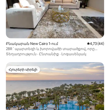
Բնակարան New Cairo 1-ում
Միջին վարկա
4,73 (44)
2BR ՝ պարտեզի և խորովածի տարածքով, որը
գտնվում է բաղադրության մեջ
Տեղադրություն
·
Ընտանիք
·
Լոգասենյակ
Հյուրերի սիրելի
Հյուրերի սիրելի