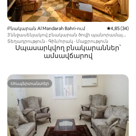
Բնակարան Al Mandarah Bahri-ում
Միջին վարկա
4,85 (34)
3 ննջասենյակով բնակարան ծովի պանորամային
տեսարանով Ալեքսանդրիայում
Տեղադրություն
·
Գին/որակ
·
Մաքրություն
Սպասարկվող բնակարաններ՝
ամսավճարով
Սուպերտանտեր
Սուպերտանտեր