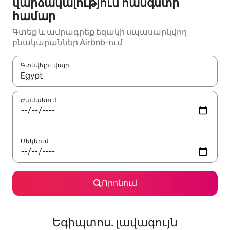
վարձակալություն հանգստի
համար
Գտեք և ամրագրեք եզակի սպասարկվող
բնակարաններ Airbnb-ում
Գտնվելու վայր
Երբ արդյունքները հասանելի լինեն, սլաքների ստեղնե
Ժամանում
Մեկնում
Որոնում
Եգիպտոս. լավագույն