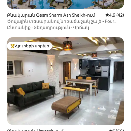
Բնակարան Qesm Sharm Ash Sheikh-ում
Միջին վարկ
4,9 (42)
Ծովային տեսարանով նրբաճաշակ շալե - Four
Seasons հանգստավայր
Ընտանիք
·
Տեղադրություն
·
Վիճակ
Հյուրերի սիրելի
Հյուրերի սիրելի լավագույն տները