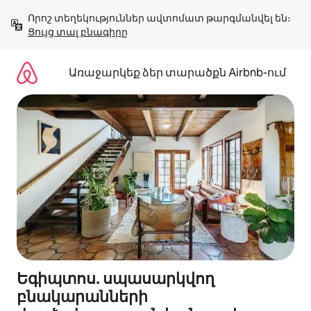
Անցնել
Որոշ տեղեկություններ ավտոմատ թարգմանվել են։ 
բովանդակությանը
Ցույց տալ բնագիրը
Առաջարկեք ձեր տարածքն Airbnb-ում
Եգիպտոս. սպասարկվող
բնակարանների