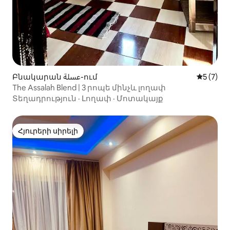
Բնակարան عسلة-ում
Միջին վ
5 (7)
The Assalah Blend | 3 րոպե մինչև լողափ
Տեղադրություն
·
Լողափ
·
Մոտակայք
Հյուրերի սիրելի
Հյուրերի սիրելի