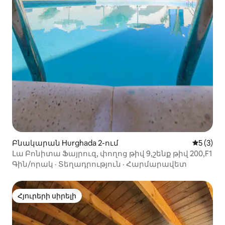
Բնակարան Hurghada 2-ում
Միջին վ
5 (3)
Լա Բոնիտա Ֆայրուզ, փողոց թիվ 9,շենք թիվ 200,F1
Գին/որակ
·
Տեղադրություն
·
Հարմարավետ
Հյուրերի սիրելի
Հյուրերի սիրելի