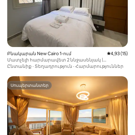
Բնակարան New Cairo 1-ում
Միջին վարկա
4,93 (15)
Մատչելի հարմարավետ 2 ննջասենյակ |
Օդորակիչ | Ինքնուրույն ժամանում
Ընտանիք
·
Տեղադրություն
·
Հարմարություններ
Սուպերտանտեր
Սուպերտանտեր