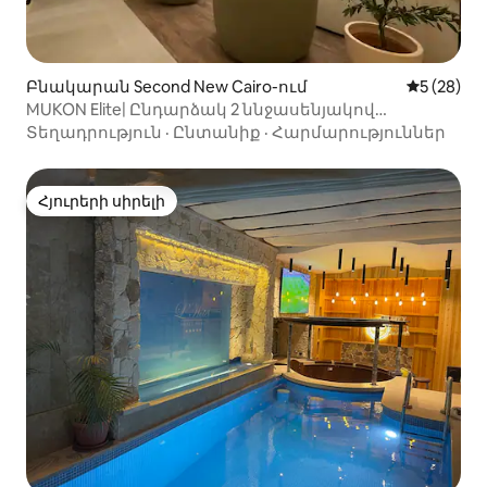
Բնակարան Second New Cairo-ում
Միջին վա
5 (28)
MUKON Elite| Ընդարձակ 2 ննջասենյակով
բնակարան՝ գլխավոր ննջասենյակով-140 մ2
Տեղադրություն
·
Ընտանիք
·
Հարմարություններ
Հյուրերի սիրելի
Հյուրերի սիրելի