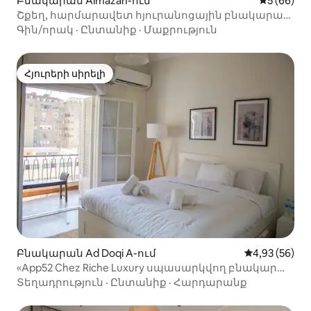
Բնակարան Almazah-ում
Միջին վա
5 (66)
Շքեղ, հարմարավետ հյուրանոցային բնակարան
՝ բոլոր ծառայություններով
Գին/որակ
·
Ընտանիք
·
Մաքրություն
Հյուրերի սիրելի
Հյուրերի սիրելի
Բնակարան Ad Doqi A-ում
Միջին վարկա
4,93 (56)
«App52 Chez Riche Luxury սպասարկվող բնակարան
Դոկկիում
Տեղադրություն
·
Ընտանիք
·
Հարդարանք