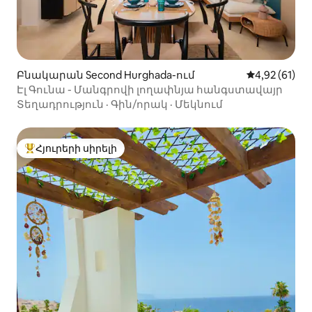
Բնակարան Second Hurghada-ում
Միջին վարկա
4,92 (61)
Էլ Գունա - Մանգրովի լողափնյա հանգստավայր
Տեղադրություն
·
Գին/որակ
·
Մեկնում
Հյուրերի սիրելի
Հյուրերի սիրելի լավագույն տները