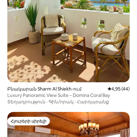
Բնակարան Sharm Al Shiekh-ում
Միջին վարկա
4,95 (44)
Luxury Panoramic View Suite – Domina Coral Bay
Տեղադրություն
·
Գին/որակ
·
Հարդարանք
Հյուրերի սիրելի
Հյուրերի սիրելի