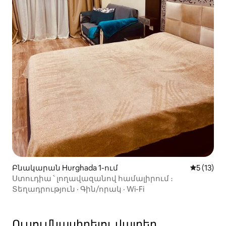
Բնակարան Hurghada 1-ում
Միջին վա
5 (13)
Ստուդիա ՝ լողավազանով համալիրում ։
Տեղադրություն
·
Գին/որակ
·
Wi-Fi
Ուսումնասիրելու վայրեր