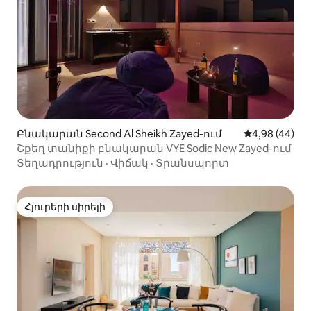
Բնակարան Second Al Sheikh Zayed-ում
Միջին վարկա
4,98 (44)
Շքեղ տանիքի բնակարան VYE Sodic New Zayed-ում
Տեղադրություն
·
Վիճակ
·
Տրանսպորտ
Հյուրերի սիրելի
Հյուրերի սիրելի