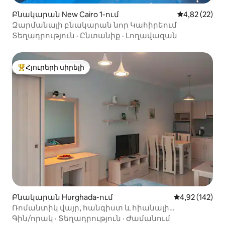
Բնակարան New Cairo 1-ում
Միջին վարկա
4,82 (22)
Զարմանալի բնակարան նոր Կահիրեում
Տեղադրություն
·
Ընտանիք
·
Լողավազան
Հյուրերի սիրելի
Հյուրերի սիրելի լավագույն տները
Բնակարան Hurghada-ում
Միջին վարկան
4,92 (142)
Ռոմանտիկ վայր, հանգիստ և հիանալի
տեսարան դեպի ծով
Գին/որակ
·
Տեղադրություն
·
Ժամանում