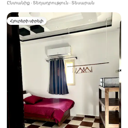
ստուդիա - Դաու Հայթս Հուրգադա
Ընտանիք
·
Տեղադրություն
·
Տեսարան
Հյուրերի սիրելի
Հյուրերի սիրելի