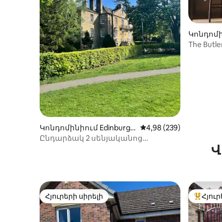
Կոնդոմի
-ում
The Butl
Կոնդոմինիում Edinburgh
Միջին վարկանիշը՝ 5-
4,98 (239)
-ում
Ընդարձակ 2 սենյականոց
Վ
բնակարան Սպիլավ զբոսայգում
Հյուրերի սիրելի
Հյուր
Հյուրերի սիրելի
Հյուրեր