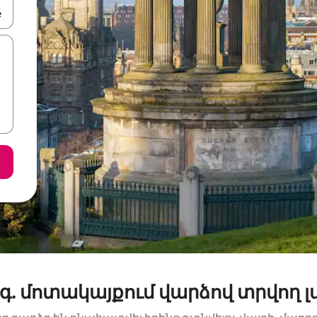
ների ստեղներով նավարկեք վեր և վար կամ ուսումնասիրեք հ
. մոտակայքում վարձով տրվող 