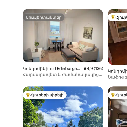
Սուպերտանտեր
Հյուր
Սուպերտանտեր
Հյուրեր
Կոնդոմինիում Edinburgh-
Միջին վարկանիշը՝ 5
4,9 (136)
Կոնդոմի
ում
Հարմարավետ և ժամանակակից
-ում
Շաֆթսբե
բնակարան Մերչիստոնում
տնից
Հյուրերի սիրելի
Հյուր
Հյուրերի սիրելի լավագույն տները
Հյուրեր