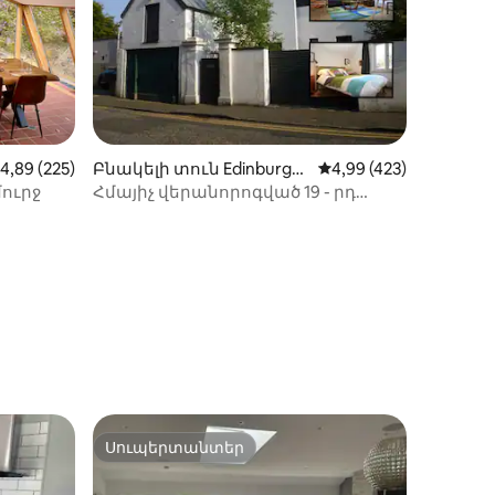
իք
իջին վարկանիշը՝ 5-ից 4,89, 225 կարծիք
4,89 (225)
Բնակելի տուն Edinburgh-
Միջին վարկանիշը՝ 5
4,99 (423)
ում
մուրջ
Հմայիչ վերանորոգված 19 - րդ
դարի մարզչական տուն
Սուպերտանտեր
Սուպերտանտեր