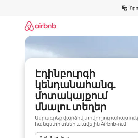
Անցնել
Որո
բովանդակությանը
Էդինբուրգի
կենդանահանգ․
մոտակայքում
մնալու տեղեր
Ամրագրեք վարձով տրվող յուրահատու
հանգստի տներ և ավելին Airbnb-ում
Գտնվելու վայր