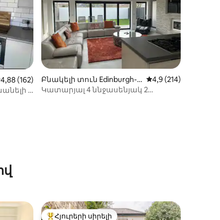
իք
Բնակելի տուն Edinburgh-ո
Միջին վարկանիշը՝ 
4,9 (214)
իջին վարկանիշը՝ 5-ից 4,88, 162 կարծիք
4,88 (162)
ւմ
Կատարյալ 4 ննջասենյակ 2
անելի է
լոգասենյակով տուն
,
ով
Հյուրերի սիրելի