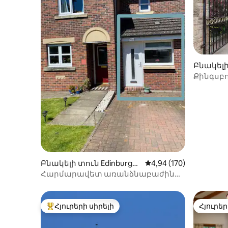
Բնակելի 
ում
Քինգսբո
քաղաքի
Բնակելի տուն Edinburgh-
Միջին վարկանիշը՝ 5-
4,94 (170)
ում
Հարմարավետ առանձնաբաժին
հանգիստ հանգստի վայրում
Հյուրերի սիրելի
Հյուրեր
Հյուրերի սիրելի լավագույն տները
Հյուրեր