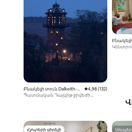
Բնակելի 
ում
Կենտրո
՝ Garden 
Բնակելի տուն Dalkeith-ու
Միջին վարկանիշը՝ 5-
4,98 (132)
մ
Պատմական Դալկիթ ջրվեժի
Վ
աշտարակ
Հյուրերի սիրելի
Սուպե