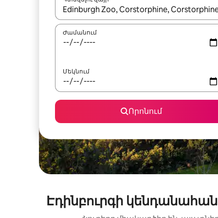
Երբ արդյունքները հասանելի լինեն, սլաք
Ժամանում
Մեկնում
Որոնում
Էդինբուրգի կենդանահանգ