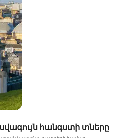
պելով կամ մատը սահեցնելով։
լավագույն հանգստի տները