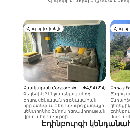
Հյուրերը միակարծիք են. այս տնե
Հյուրերի սիրելի
Հյուրեր
Հյուրերի սիրելի
Հյուրեր
Բնակարան Corstorphine
Միջին վարկանիշը՝ 5-
4,94 (214)
Քոթեջ Ed
-ում
Գեղեցիկ 2 ննջասենյականոց
Ցնցող ս
բնակարան անվճար
ջակուզ
Երկու սենյականոց բնակարան,
Ընդարձ
կայանատեղիով։
որը գտնվում է Էդինբուրգ քաղաքի
գեղեցիկ
կենտրոնից 2 մղոն հեռավորության
Էդինբո
վրա, և Էդինբուրգի
մոտ և Վ
Էդինբուրգի կենդանահ
օդանավակայանից 4 մղոն
մղոն հե
հեռավորության վրա ։
Կատարյա