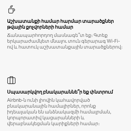
Աշխատանքի համար հարմար տարածքներ
թվային քոչվորների համար
Ճանապարհորդող մասնագե՞տ եք։ Գտեք
երկարաժամկետ մնալու տուն գերարագ Wi-Fi-
ով և հատուկ աշխատանքային տարածքներով։
Սպասարկվող բնակարաննե՞ր եք փնտրում
Airbnb-ն ունի լիովին կահավորված
բնակարանային համալիրներ, որոնք
իդեալական են անձնակազմի համալրման,
կորպորատիվ կացարանների և
վերաբնակեցման կարիքների համար։