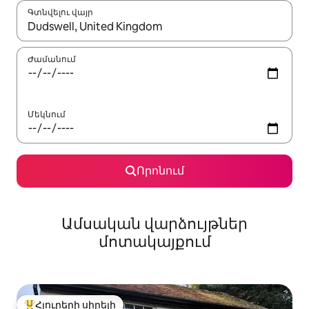
Գտնվելու վայր
Երբ արդյունքները հասանելի լինեն, սլաքների ստեղնե
Ժամանում
Մեկնում
Որոնում
Ամսական վարձույթներ
մոտակայքում
Հյուրերի սիրելի