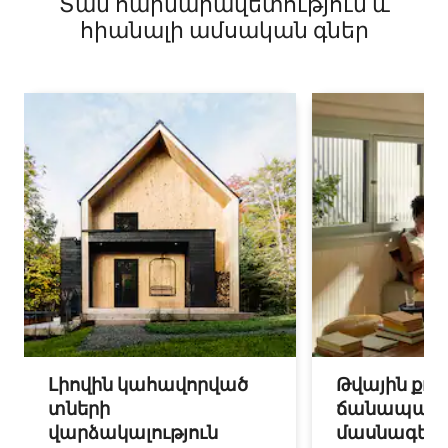
Տան հարմարավետություն և
հիանալի ամսական գներ
Լիովին կահավորված
Թվային քոչ
տների
ճանապարհ
վարձակալություն
մասնագետ