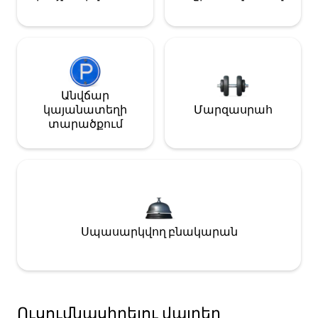
Անվճար
կայանատեղի
Մարզասրահ
տարածքում
Սպասարկվող բնակարան
Ուսումնասիրելու վայրեր