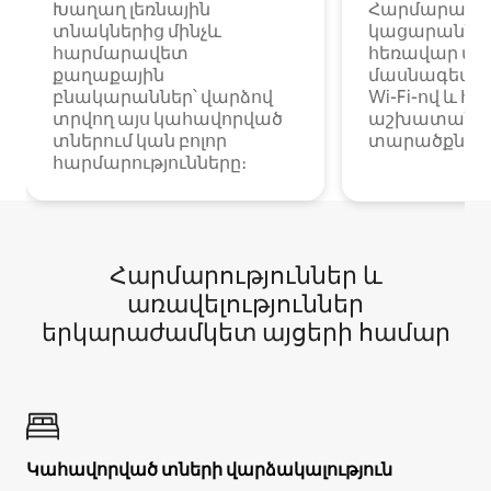
Խաղաղ լեռնային
Հարմարավ
տնակներից մինչև
կացարաններ 
հարմարավետ
հեռավար ա
քաղաքային
մասնագետնե
բնակարաններ՝ վարձով
Wi-Fi-ով և հ
տրվող այս կահավորված
աշխատանքա
տներում կան բոլոր
տարածքներո
հարմարությունները։
Հարմարություններ և
առավելություններ
երկարաժամկետ այցերի համար
Կահավորված տների վարձակալություն