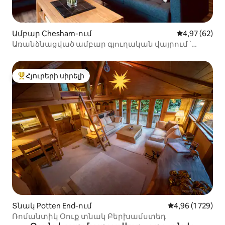
Ամբար Chesham-ում
Միջին վարկա
4,97 (62)
Առանձնացված ամբար գյուղական վայրում ՝
Բերքհեմստեդի մոտակայքում
Հյուրերի սիրելի
Հյուրերի սիրելի լավագույն տները
Տնակ Potten End-ում
Միջին վարկանի
4,96 (1 729)
Ռոմանտիկ Օուք տնակ Բերխամստեդ