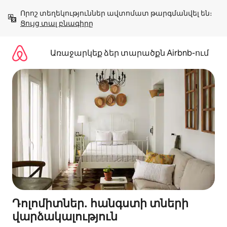
Անցնել
Որոշ տեղեկություններ ավտոմատ թարգմանվել են։ 
բովանդակությանը
Ցույց տալ բնագիրը
Առաջարկեք ձեր տարածքն Airbnb-ում
Դոլոմիտներ․ հանգստի տների
վարձակալություն