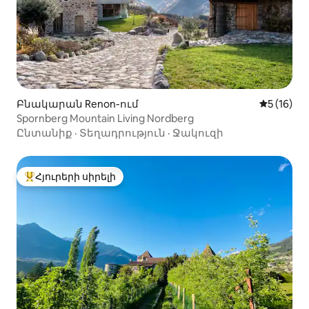
Բնակարան Renon-ում
Միջին վա
5 (16)
Spornberg Mountain Living Nordberg
Ընտանիք
·
Տեղադրություն
·
Ջակուզի
Հյուրերի սիրելի
Հյուրերի սիրելի լավագույն տները