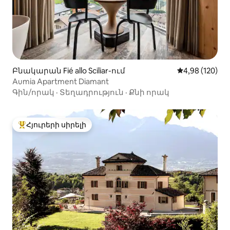
Բնակարան Fié allo Sciliar-ում
Միջին վարկան
4,98 (120)
Aumia Apartment Diamant
Գին/որակ
·
Տեղադրություն
·
Քնի որակ
Հյուրերի սիրելի
Հյուրերի սիրելի լավագույն տները