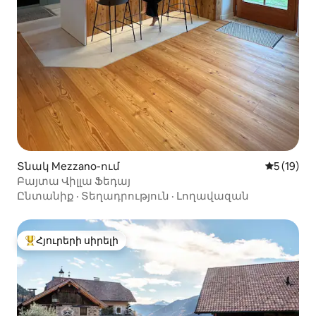
Տնակ Mezzano-ում
Միջին վա
5 (19)
Բայտա Վիլլա Ֆեդայ
Ընտանիք
·
Տեղադրություն
·
Լողավազան
Հյուրերի սիրելի
Հյուրերի սիրելի լավագույն տները