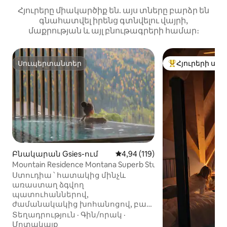
Հյուրերը միակարծիք են. այս տները բարձր են
գնահատվել իրենց գտնվելու վայրի,
մաքրության և այլ բնութագրերի համար։
Սուպերտանտեր
Հյուրերի սիր
Սուպերտանտեր
Հյուրերի սիրել
Բնակարան Gsies-ում
Միջին վարկանիշը՝ 5-ից 4,94
4,94 (119)
Mountain Residence Montana Superb Studio Large
Ստուդիա ՝ հատակից մինչև
առաստաղ ձգվող
պատուհաններով,
ժամանակակից խոհանոցով, բաց
լոգասենյակով և պատշգամբով,
Տեղադրություն
·
Գին/որակ
·
որտեղից բացվում է տեսարան
Մոտակայք