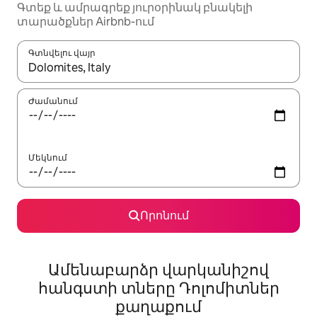
Գտեք և ամրագրեք յուրօրինակ բնակելի
տարածքներ Airbnb-ում
Գտնվելու վայր
Երբ արդյունքները հասանելի լինեն, սլաքների ստեղնե
Ժամանում
Մեկնում
Որոնում
Ամենաբարձր վարկանիշով
հանգստի տները Դոլոմիտներ
քաղաքում