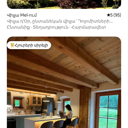
Վիլլա Mel-ում
Միջին վա
5 (95)
Վիլլա դ'Օր, ընտանեկան վիլլա ՝ Դոլոմիտների
տեսարանով
Ընտանիք
·
Տեղադրություն
·
Հարմարավետ
Հյուրերի սիրելի
Հյուրերի սիրելի լավագույն տները