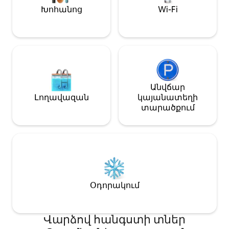
բնության հուշ
Խոհանոց
Wi-Fi
համտեսեք պատ
աստղերով լի ե
ներառում է Ritten
Անվճար
Լողավազան
կայանատեղի
տարածքում
Օդորակում
Վարձով հանգստի տներ