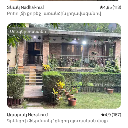
Տնակ Nadhal-ում
Միջին վարկա
4,85 (113)
Բոհո լճի քոթեջ ՝ առանձին լողավազանով
Սուպերտանտեր
Սուպերտանտեր
Ագարակ Neral-ում
Միջին վարկա
4,9 (167)
Գրենգո ի Ֆերմստեյ ՝ ցնցող գյուղական վայր