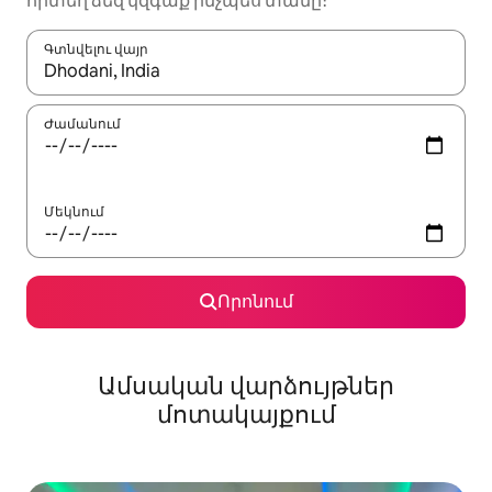
որտեղ ձեզ կզգաք ինչպես տանը։
Գտնվելու վայր
Երբ արդյունքները հասանելի լինեն, սլաքների ստեղնե
Ժամանում
Մեկնում
Որոնում
Ամսական վարձույթներ
մոտակայքում