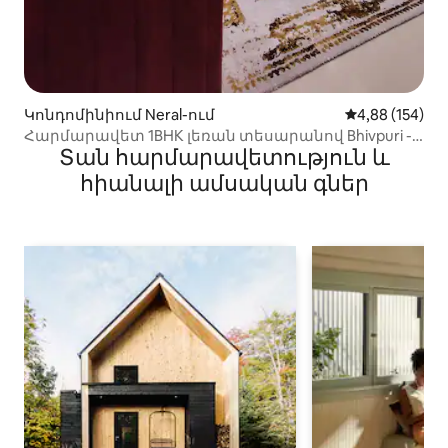
Կոնդոմինիում Neral-ում
Միջին վարկան
4,88 (154)
Հարմարավետ 1BHK լեռան տեսարանով Bhivpuri -
Տան հարմարավետություն և
eral
հիանալի ամսական գներ