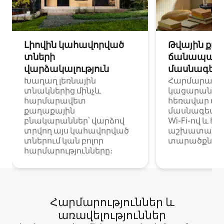
Լիովին կահավորված
Թվային քոչ
տների
ճանապարհ
վարձակալություն
մասնագետ
Խաղաղ լեռնային
Հարմարավ
տնակներից մինչև
կացարաններ 
հարմարավետ
հեռավար ա
քաղաքային
մասնագետնե
բնակարաններ՝ վարձով
Wi-Fi-ով և հ
տրվող այս կահավորված
աշխատանքա
տներում կան բոլոր
տարածքներո
հարմարությունները։
Հարմարություններ և
առավելություններ