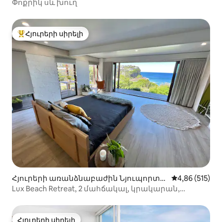
Փոքրիկ սև խուղ
Հյուրերի սիրելի
Հյուրերի սիրելի լավագույն տները
Հյուրերի առանձնաբաժին Նյուպորտ-
Միջին վարկան
4,86 (515)
ում
Lux Beach Retreat, 2 մահճակալ, կրակարան,
լրակազմ, մարզասրահ:
Հյուրերի սիրելի