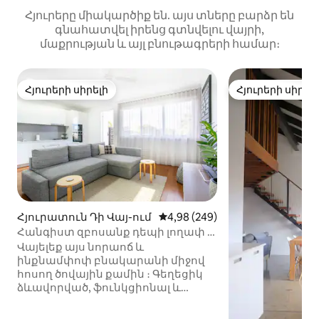
Հյուրերը միակարծիք են. այս տները բարձր են
գնահատվել իրենց գտնվելու վայրի,
մաքրության և այլ բնութագրերի համար։
Հյուրերի սիրելի
Հյուրերի սիրել
Հյուրերի սիրելի
Հյուրերի սիրել
Հյուրատուն Դի Վայ-ում
Միջին վարկանիշը՝ 5-ից 4,98
4,98 (249)
Հանգիստ զբոսանք դեպի լողափ և
սրճարաններ Հյուսիսային
Վայելեք այս նորաոճ և
երեսապատման բնակարանից
ինքնամփոփ բնակարանի միջով
հոսող ծովային քամին ։ Գեղեցիկ
ձևավորված, ֆունկցիոնալ և
ընդարձակ, հանգստացնող չեզոք
գունային ներկապնակն