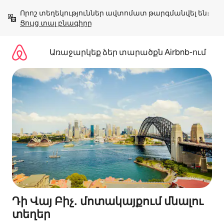
Անցնել
Որոշ տեղեկություններ ավտոմատ թարգմանվել են։ 
բովանդակությանը
Ցույց տալ բնագիրը
Առաջարկեք ձեր տարածքն Airbnb-ում
Դի Վայ Բիչ․ մոտակայքում մնալու
տեղեր