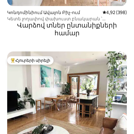
Կոնդոմինիում Ավալոն Բիչ-ում
Միջին վարկան
4,92 (398)
Կետե լողափով փախուստ բնակարան ՝
Վարձով տներ ընտանիքների
տերևաթափ օվկիանոսի տեսարաններով
համար
Հյուրերի սիրելի
Հյուրերի սիրելի լավագույն տները