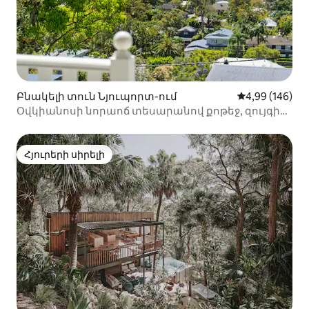
Բնակելի տուն Նյուպորտ-ում
Միջին վարկան
4,99 (146)
Օվկիանոսի նորաոճ տեսարանով քոթեջ, զույգի
հանգիստ
Հյուրերի սիրելի
Հյուրերի սիրելի