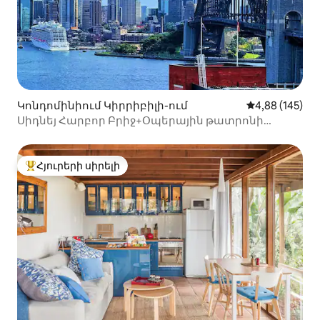
Կոնդոմինիում Կիրրիբիլի-ում
Միջին վարկան
4,88 (145)
Սիդնեյ Հարբոր Բրիջ+Օպերային թատրոնի
տեսարաններ1 ավտոպարկ
Հյուրերի սիրելի
Հյուրերի սիրելի լավագույն տները