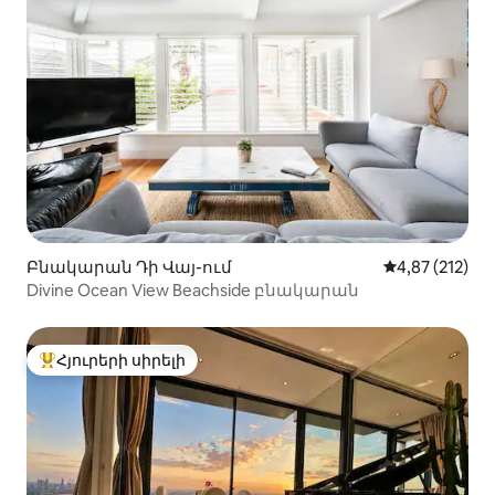
Բնակարան Դի Վայ-ում
Միջին վարկան
4,87 (212)
Divine Ocean View Beachside բնակարան
Հյուրերի սիրելի
Հյուրերի սիրելի լավագույն տները