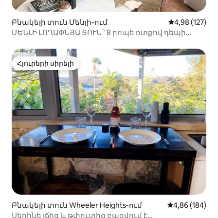
Բնակելի տուն Մենլի-ում
Միջին վարկան
4,98 (127)
ՄԵՆԼԻ ԼՈՂԱՓՆՅԱ ՏՈՒՆ ՝ 8 րոպե ոտքով դեպի
Մենլի Բիչ ։
Հյուրերի սիրելի
Հյուրերի սիրելի
Բնակելի տուն Wheeler Heights-ում
Միջին վարկան
4,86 (184)
Սերինե լճից և թփուտից բացվում է