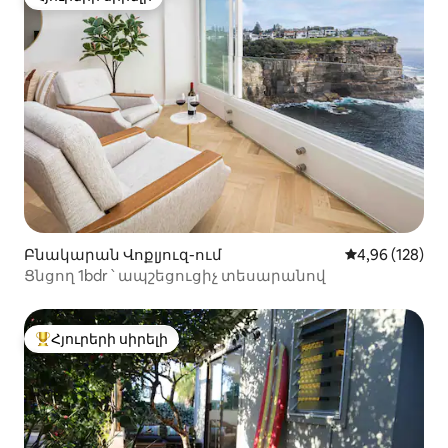
Հյուրերի սիրելի
Բնակարան Վոքլյուզ-ում
Միջին վարկան
4,96 (128)
Ցնցող 1bdr ՝ ապշեցուցիչ տեսարանով
Հյուրերի սիրելի
Հյուրերի սիրելի լավագույն տները