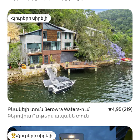
ժամանակակից արդյունաբերական ստուդիա:
Հյուրերի սիրելի
Հյուրերի սիրելի
Բնակելի տուն Berowra Waters-ում
Միջին վարկան
4,95 (219)
Բերովրա Ուոթերս ապակե տուն
Հյուրերի սիրելի
Հյուրերի սիրելի լավագույն տները