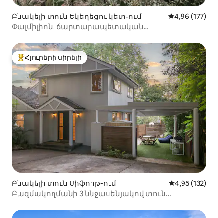
Բնակելի տուն Եկեղեցու կետ-ում
Միջին վարկան
4,96 (177)
Փալմիլիոն. ճարտարապետական
արևադարձային անտառներ
Հյուրերի սիրելի
Հյուրերի սիրելի լավագույն տները
Բնակելի տուն Սիֆորթ-ում
Միջին վարկա
4,95 (132)
Բազմակողմանի 3 ննջասենյակով տուն
Սիֆորթում