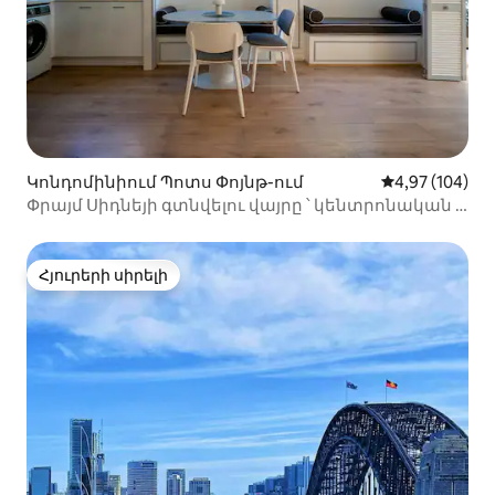
Կոնդոմինիում Պոտս Փոյնթ-ում
Միջին վարկան
4,97 (104)
Փրայմ Սիդնեյի գտնվելու վայրը ՝ կենտրոնական և
հարմարավետ
Հյուրերի սիրելի
Հյուրերի սիրելի