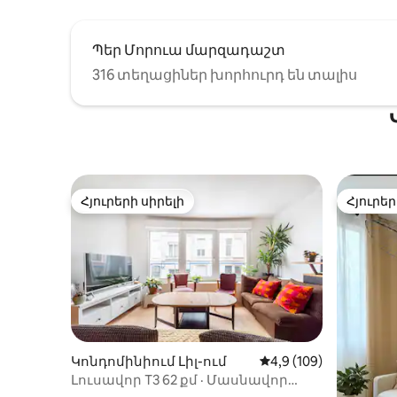
դրանց 
Պեր Մորուա մարզադաշտ
316 տեղացիներ խորհուրդ են տալիս
Հյուրերի սիրելի
Հյուրեր
Հյուրերի սիրելի
Հյուրեր
Կոնդոմինիում Լիլ-ում
Միջին վարկանիշը՝ 5
4,9 (109)
Լուսավոր T3 62 քմ · Մասնավոր
կայանատեղի · Մետրոն 6 րոպե