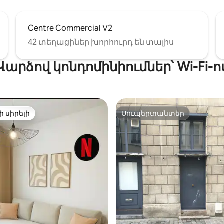
հետ։
Centre Commercial V2
42 տեղացիներ խորհուրդ են տալիս
Վարձով կոնդոմինիումներ՝ Wi-Fi-ո
ի սիրելի
Սուպերտանտեր
ի սիրելի
Սուպերտանտեր
-ից 4,9, 109 կարծիք