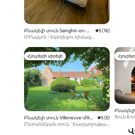
Բնակելի տուն Sainghin-en-Mé
Միջին վարկանիշը
5 (16)
lantois-ում
Օ'Բալկոն - Եկեղեցու դիմաց
գտնվող բնավորության տուն
Հյուրերի սիրելի
Հյուրեր
Հյուրերի սիրելի
Հյուրեր
Բնակելի
n-Pévèle
Տուն 6 հո
Բնակելի տուն Villeneuve-d'Asc
Միջին վարկանիշ
5 (5)
ի մոտա
q-ում
Ընտանեկան տուն ՝ խաղաղության
Վ
ապաստարան Լիլի մոտակայքում