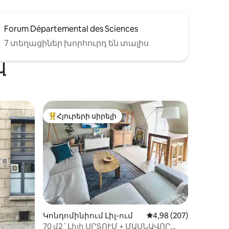
Forum Départemental des Sciences
7 տեղացիներ խորհուրդ են տալիս
վ
Հյուրերի սիրելի
Հյուրերի սիրելի լավագույն տները
Կոնդոմինիում Լիլ-ում
Միջին վարկանիշը՝ 5
4,98 (207)
70 մ2 ՝ Լիլի ՍՐՏՈՒՄ + ՄԱՍՆԱՎՈՐ