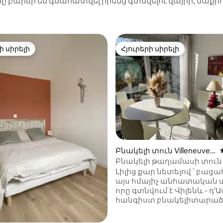
րը բարձր են գնահատվել իրենց գտնվելու վայրի, մաքր
ի սիրելի
Հյուրերի սիրելի
ի սիրելի
Հյուրերի սիրելի
ից 4,98, 261 կարծիք
Բնակելի տուն Villeneuve-
d'Ascq-ում
Բնակելի թաղամասի տուն
Լիլից քար նետելով ՝ բաց
այս հմայիչ անհատական տ
որը գտնվում է Վիլենև - դ'
հանգիստ բնակելիտարածք
Իդեալական է ընտանեկա
պահերի կամ ձեր պրոֆես