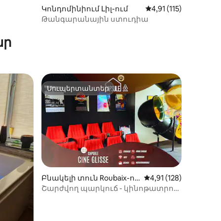
ամ
Կոնդոմինիում Լիլ-ում
Միջին վարկանիշը՝ 5
4,91 (115)
Թանգարանային ստուդիա
իք
ար
Սուպերտանտեր
Սուպերտանտեր
Բնակելի տուն Roubaix-ու
Միջին վարկանիշը՝ 5
4,91 (128)
մ
Շարժվող պարկուճ - կինոթատրոն
իք
- բալնեո սպա - ավտոտնակ