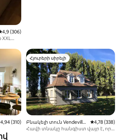
Միջին վարկանիշը՝ 5-ից 4,9, 306 կարծիք
4,9 (306)
o XXL
Հյուրերի սիրելի
 տները
Հյուրերի սիրելի
իք
իջին վարկանիշը՝ 5-ից 4,94, 310 կարծիք
4,94 (310)
Բնակելի տուն Vendeville-
Միջին վարկանիշը՝ 5
4,78 (338)
ում
Հավի տնակը հանգիստ վայր է, որը
ով
կատարյալ է շարժունակության