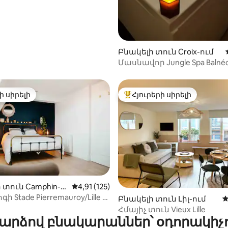
՝ 5-ից 5, 16 կարծիք
Բնակելի տուն Croix-ում
Մասնավոր Jungle Spa Balné
Լիլի մոտակայքում
ի սիրելի
Հյուրերի սիրելի
ի սիրելի
Հյուրերի սիրելի լավագույն
 տուն Camphin-e
Միջին վարկանիշը՝ 5-ից 4,91, 125 կարծ
4,91 (125)
-ում
գի Stade Pierremauroy/Lille -
ը՝ 5-ից 5, 5 կարծիք
Բնակելի տուն Լիլ-ում
Մ
կայքում
Հմայիչ տուն Vieux Lille
արձով բնակարաններ՝ օդորակիչ