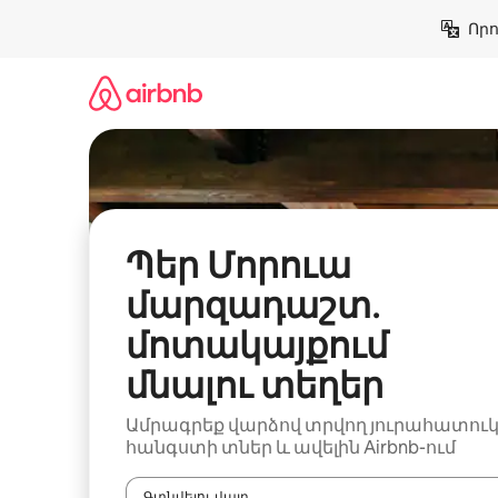
Անցնել
Որո
բովանդակությանը
Պեր Մորուա
մարզադաշտ․
մոտակայքում
մնալու տեղեր
Ամրագրեք վարձով տրվող յուրահատու
հանգստի տներ և ավելին Airbnb-ում
Գտնվելու վայր