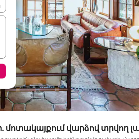
ների ստեղներով նավարկեք վեր և վար կամ ուսումնասիրեք հ
 մոտակայքում վարձով տրվող լ