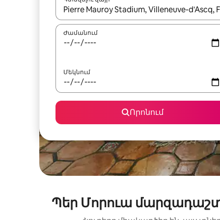
Երբ արդյունքները հասանելի լինեն, սլաք
Ժամանում
Մեկնում
Որոնում
Պեր Մորուա մարզադաշտ.