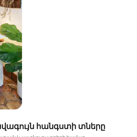
պելով կամ մատը սահեցնելով։
ավագույն հանգստի տները