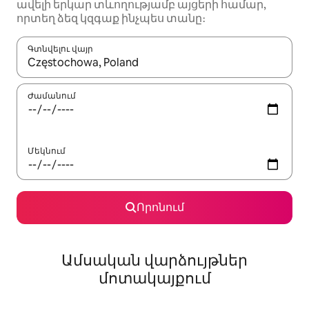
ավելի երկար տևողությամբ այցերի համար,
որտեղ ձեզ կզգաք ինչպես տանը։
Գտնվելու վայր
Երբ արդյունքները հասանելի լինեն, սլաքների ստեղնե
Ժամանում
Մեկնում
Որոնում
Ամսական վարձույթներ
մոտակայքում