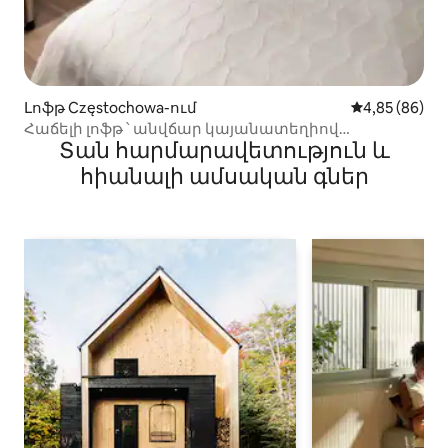
Լոֆթ Częstochowa-ում
Միջին վարկա
4,85 (86)
Հաճելի լոֆթ ՝ անվճար կայանատեղիով
Տան հարմարավետություն և
տարածքում
հիանալի ամսական գներ