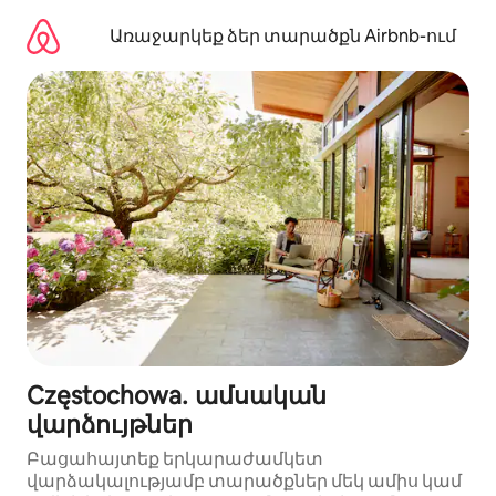
Անցնել
բովանդակությանը
Առաջարկեք ձեր տարածքն Airbnb-ում
Częstochowa․ ամսական
վարձույթներ
Բացահայտեք երկարաժամկետ
վարձակալությամբ տարածքներ մեկ ամիս կամ