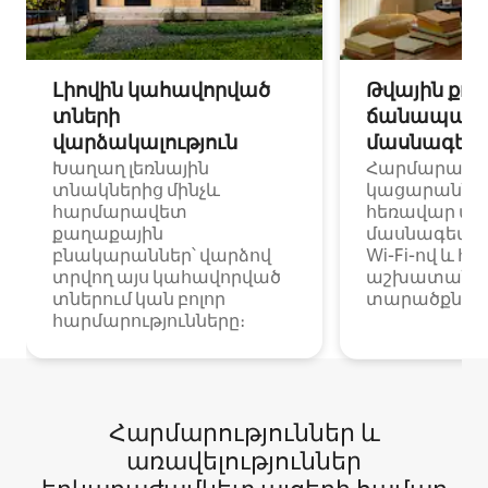
Լիովին կահավորված
Թվային քոչ
տների
ճանապարհ
վարձակալություն
մասնագետ
Խաղաղ լեռնային
Հարմարավ
տնակներից մինչև
կացարաններ 
հարմարավետ
հեռավար ա
քաղաքային
մասնագետնե
բնակարաններ՝ վարձով
Wi-Fi-ով և հ
տրվող այս կահավորված
աշխատանքա
տներում կան բոլոր
տարածքներո
հարմարությունները։
Հարմարություններ և
առավելություններ