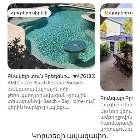
Հյուրերի սիրելի
Հյուրերի սիր
Հյուրերի սիրելի
Հյուրերի սիրել
Բնակելի տուն Բրեդենթո
Միջին վարկանիշը՝ 5-ից 4,7
4,76 (83)
ն Բիչ-ում
AMI Cortez Beach Retreat Poolside
Resort stylePool
Հանգստավայրային ոճի
ջեռուցվող լողավազան «ջրային
Բունգալո Բրեդ
տեսարանով» Beach + Bay Home-ում՝
չ-ում
Բուգի բունգալ
վերին հարկի դուպլեքս
Այս նոր վերան
բնակարանում • 65 աստիճան
ամբողջովին մ
դեպի Կորտեզ Բիչ + 7 մղոն
հարմարավետ 
սպիտակ Աննա Մարիա կղզու
կղզու բունգալո
ավազ ։ • 150 000 ԱՄՆ դոլար
Կորտեզի ավազափո․
շատ հարմարավետ ։ Այն ո
արժողությամբ նոր, մեծ,