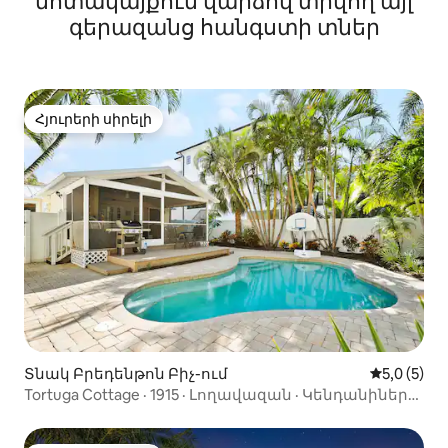
մոտակայքում վարձով տրվող այլ
գերազանց հանգստի տներ
Հյուրերի սիրելի
Հյուրերի սիրելի
Տնակ Բրեդենթոն Բիչ-ում
Միջին վար
5,0 (5)
Tortuga Cottage · 1915 · Լողավազան · Կենդանիներ
թույլատրվում են