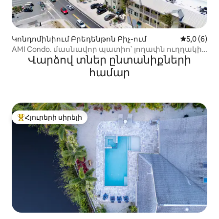
Կոնդոմինիում Բրեդենթոն Բիչ-ում
Միջին վար
5,0 (6)
AMI Condo. մասնավոր պատիո՝ լողափն ուղղակի
Վարձով տներ ընտանիքների
մուտքով։
համար
Հյուրերի սիրելի
Հյուրերի սիրելի լավագույն տները