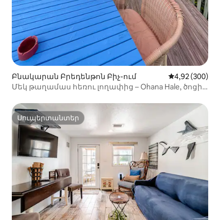
Բնակարան Բրեդենթոն Բիչ-ում
Միջին վարկան
4,92 (300)
Մեկ թաղամաս հեռու լողափից – Ohana Hale, ծոցի
տեսարանով, 2 սենյակ
Սուպերտանտեր
Սուպերտանտեր