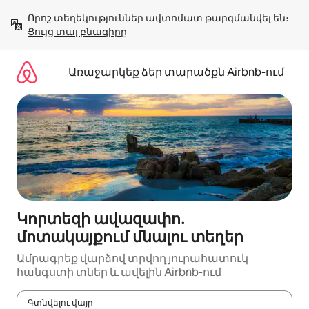
Անցնել
Որոշ տեղեկություններ ավտոմատ թարգմանվել են։ 
բովանդակությանը
Ցույց տալ բնագիրը
Առաջարկեք ձեր տարածքն Airbnb-ում
Կորտեզի ավազափո․
մոտակայքում մնալու տեղեր
Ամրագրեք վարձով տրվող յուրահատուկ
հանգստի տներ և ավելին Airbnb-ում
Գտնվելու վայր