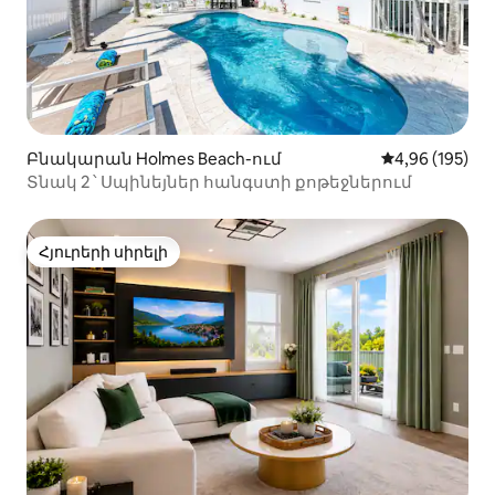
Բնակարան Holmes Beach-ում
Միջին վարկան
4,96 (195)
Տնակ 2 ՝ Սպինեյներ հանգստի քոթեջներում
Հյուրերի սիրելի
Հյուրերի սիրելի