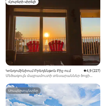
Հյուրերի սիրելի
Հյուրերի սիրելի
Կոնդոմինիում Բրեդենթոն Բիչ-ում
Միջին վարկա
4,9 (227)
Մեծագույն մայրամուտի տեսարաններ ծոցի
դիմաց, Աննա Մարիա կղզի
Սուպերտանտեր
Սուպերտանտեր