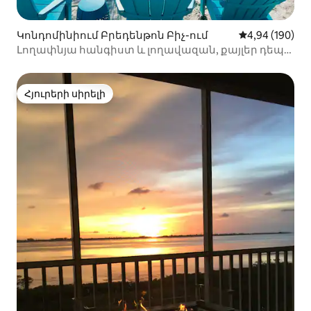
Կոնդոմինիում Բրեդենթոն Բիչ-ում
Միջին վարկան
4,94 (190)
Լողափնյա հանգիստ և լողավազան, քայլեր դեպի
լողափ և ռեստորաններ
Հյուրերի սիրելի
Հյուրերի սիրելի