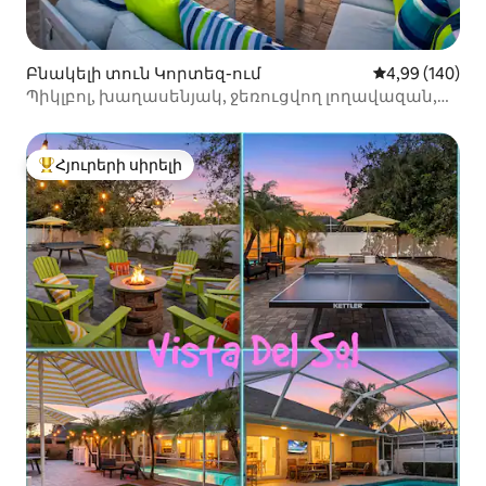
Բնակելի տուն Կորտեզ-ում
Միջին վարկան
4,99 (140)
Պիկլբոլ, խաղասենյակ, ջեռուցվող լողավազան,
4 րոպե մինչև լողափ
Հյուրերի սիրելի
Հյուրերի սիրելի լավագույն տները