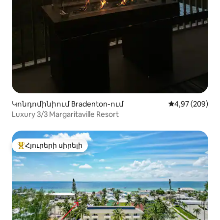
Կոնդոմինիում Bradenton-ում
Միջին վարկան
4,97 (209)
Luxury 3/3 Margaritaville Resort
Հյուրերի սիրելի
Հյուրերի սիրելի լավագույն տները