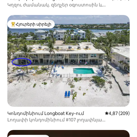
Կղզու ժամանակ. զեղչեր օգոստոսին և
սեպտեմբերին։
Հյուրերի սիրելի
Հյուրերի սիրելի լավագույն տները
Կոնդոմինիում Longboat Key-ում
Միջին վարկան
4,87 (209)
Լողափի կոնդոմինիում #107 լողափնյա
ամբողջական տեսարան