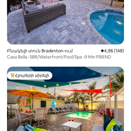
Բնակելի տուն Bradenton-ում
Միջին վարկան
4,96 (148)
Casa Bella -5BR/Waterfront/Pool/Spa -9 Min FRIEND
Հյուրերի սիրելի
Հյուրերի սիրելի լավագույն տները