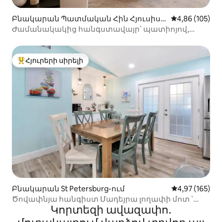
Բնակարան Պատմական Հին Հյուսիս-
Միջին վարկան
4,86 (105)
արևելք-ում
Ժամանակակից հանգստավայր՝ պատիոյով,
քաղաքի կենտրոնի մոտ
Հյուրերի սիրելի
Հյուրերի սիրելի լավագույն տները
Բնակարան St Petersburg-ում
Միջին վարկան
4,97 (165)
Ծովափնյա հանգիստ Մադեյրա լողափի մոտ ՝
Կորտեզի ավազափո․
խաղասենյակով