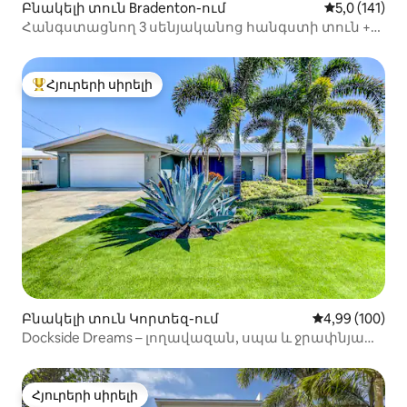
Բնակելի տուն Bradenton-ում
Միջին վարկ
5,0 (141)
Հանգստացնող 3 սենյականոց հանգստի տուն +
Ջակուզի + Լողավազան + Լողափեր + IMG
Հյուրերի սիրելի
Հյուրերի սիրելի լավագույն տները
Բնակելի տուն Կորտեզ-ում
Միջին վարկան
4,99 (100)
Dockside Dreams – լողավազան, սպա և ջրափնյա
նավակայան
Հյուրերի սիրելի
Հյուրերի սիրելի