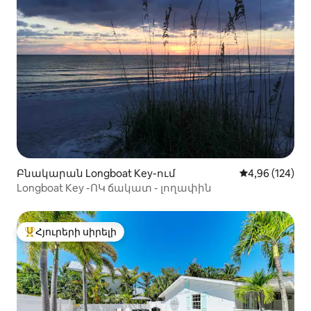
Բնակարան Longboat Key-ում
Միջին վարկան
4,96 (124)
Longboat Key -ՈԿ ճակատ - լողափին
Հյուրերի սիրելի
Հյուրերի սիրելի լավագույն տները