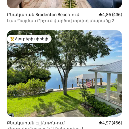
Բնակարան Bradenton Beach-ում
Միջին վարկան
4,86 (436)
Լաս Պալմաս Բիչում վարձով տրվող տարածք 2
Հյուրերի սիրելի
Հյուրերի սիրելի լավագույն տները
Բնակարան Էլլենթոն-ում
Միջին վարկան
4,97 (466)
Հերթականություն ՝ Մանատեում