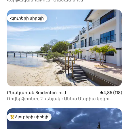
Հյուրերի սիրելի
Հյուրերի սիրելի
Բնակարան Bradenton-ում
Միջին վարկա
4,86 (118)
Ռիվերֆրոնտ, 2 սենյակ • Աննա Մարիա կղզու
մոտակայքում
Հյուրերի սիրելի
Հյուրերի սիրելի լավագույն տները