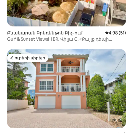
Բնակարան Բրեդենթոն Բիչ-ում
Միջին վարկա
4,98 (51)
Gulf & Sunset Views! 1 BR. Վիլլա C, «Քայլք դեպի
բոլորը»
Հյուրերի սիրելի
Հյուրերի սիրելի