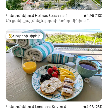
Կոնդոմինիում Holmes Beach-ում
Միջին վարկա
4,96 (110)
Մի քանի քայլ մինչև լողափ։ Կոնդոմինիում՝
լողավազանով և պատշգամբով
Հյուրերի սիրելի
Հյուրերի սիրելի լավագույն տները
Կոնդոմինիում Longboat Key-ում
Միջին վարկան
4,98 (251)