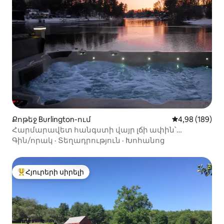
Քոթեջ Burlington-ում
Միջին վարկան
4,98 (189)
Հարմարավետ հանգստի վայր լճի ափին՝
լողավազան, խարույկատեղ, լեռնադահուկային
Գին/որակ
·
Տեղադրություն
·
Խոհանոց
լանջեր 20 րոպե հեռավորության վրա
Հյուրերի սիրելի
Հյուրերի սիրելի լավագույն տները