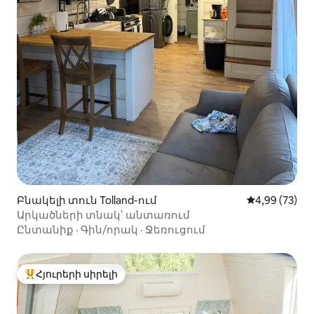
Բնակելի տուն Tolland-ում
Միջին վարկա
4,99 (73)
Արկածների տնակ՝ անտառում
Ընտանիք
·
Գին/որակ
·
Ջեռուցում
Հյուրերի սիրելի
Հյուրերի սիրելի լավագույն տները