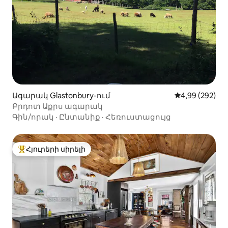
Ագարակ Glastonbury-ում
Միջին վարկան
4,99 (292)
Բրդոտ Աքրս ագարակ
Գին/որակ
·
Ընտանիք
·
Հեռուստացույց
Հյուրերի սիրելի
Հյուրերի սիրելի լավագույն տները