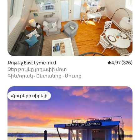
Քոթեջ East Lyme-ում
Միջին վարկան
4,97 (326)
Ձեր բույնը լողափի մոտ
Գին/որակ
·
Ընտանիք
·
Մուտք
Հյուրերի սիրելի
Հյուրերի սիրելի