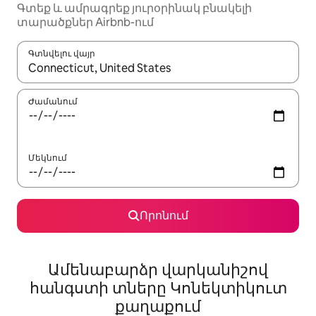
Գտեք և ամրագրեք յուրօրինակ բնակելի
տարածքներ Airbnb-ում
Գտնվելու վայր
Երբ արդյունքները հասանելի լինեն, սլաքների ստեղնե
Ժամանում
Մեկնում
Որոնում
Ամենաբարձր վարկանիշով
հանգստի տները Կոնեկտիկուտ
քաղաքում