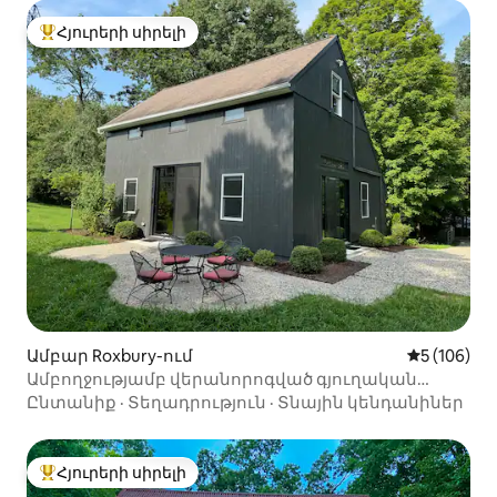
Հյուրերի սիրելի
Հյուրերի սիրելի լավագույն տները
Ամբար Roxbury-ում
Միջին վար
5 (106)
Ամբողջությամբ վերանորոգված գյուղական
ամբար
Ընտանիք
·
Տեղադրություն
·
Տնային կենդանիներ
Հյուրերի սիրելի
Հյուրերի սիրելի լավագույն տները