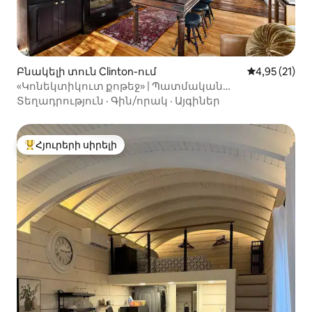
Բնակելի տուն Clinton-ում
Միջին վարկա
4,95 (21)
«Կոնեկտիկուտ քոթեջ» | Պատմական
ժամանակակից հմայք
Տեղադրություն
·
Գին/որակ
·
Այգիներ
Հյուրերի սիրելի
Հյուրերի սիրելի լավագույն տները