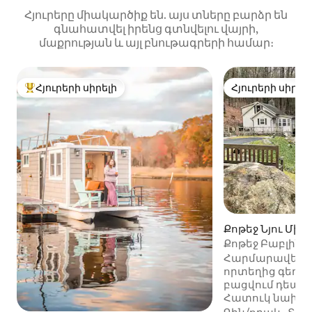
Հյուրերը միակարծիք են. այս տները բարձր են
գնահատվել իրենց գտնվելու վայրի,
մաքրության և այլ բնութագրերի համար։
Հյուրերի սիրելի
Հյուրերի սիրել
Հյուրերի սիրելի լավագույն տները
Հյուրերի սիրել
Քոթեջ Նյու Միլ
Քոթեջ Բաբլինգ
Հարմարավետ, 
որտեղից գեղե
բացվում դեպի Վ
Հատուկ նախա
պատրաստված 