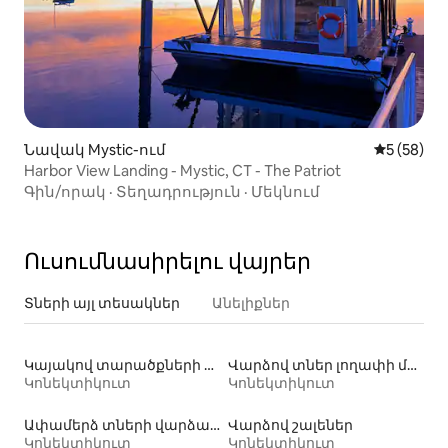
Նավակ Mystic-ում
Միջին վա
5 (58)
Harbor View Landing - Mystic, CT - The Patriot
Գին/որակ
·
Տեղադրություն
·
Մեկնում
Ուսումնասիրելու վայրեր
Տների այլ տեսակներ
Անելիքներ
Կայակով տարածքների վարձակալություն
Վարձով տներ լողափի մոտ
Կոնեկտիկուտ
Կոնեկտիկուտ
Ափամերձ տների վարձակալություն
Վարձով շալեներ
Կոնեկտիկուտ
Կոնեկտիկուտ