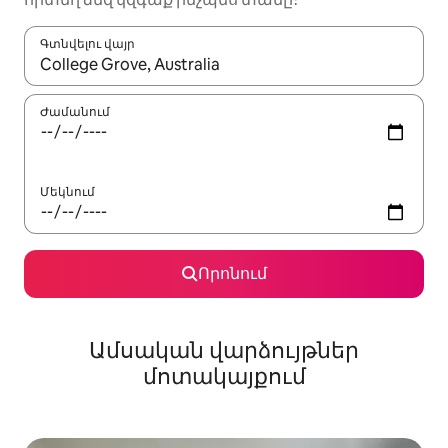
Գտնվելու վայր
Երբ արդյունքները հասանելի լինեն, սլաքների ստեղնե
Ժամանում
Մեկնում
Որոնում
Ամսական վարձույթներ
մոտակայքում