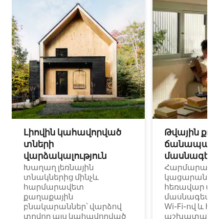
Լիովին կահավորված
Թվային քոչ
տների
ճանապարհ
վարձակալություն
մասնագետ
Խաղաղ լեռնային
Հարմարավ
տնակներից մինչև
կացարաններ 
հարմարավետ
հեռավար ա
քաղաքային
մասնագետնե
բնակարաններ՝ վարձով
Wi-Fi-ով և հ
տրվող այս կահավորված
աշխատանքա