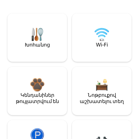
Խոհանոց
Wi-Fi
Կենդանիներ
Նոթբուքով
թույլատրվում են
աշխատելու տեղ