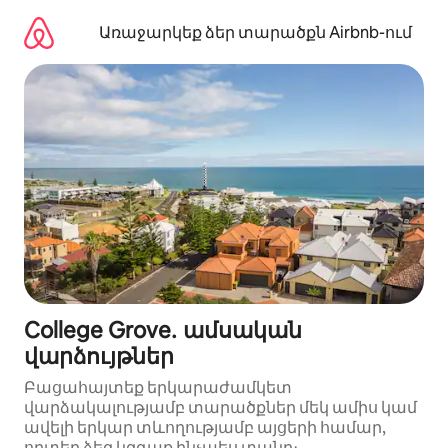
Անցնել
բովանդակությանը
Առաջարկեք ձեր տարածքն Airbnb-ում
College Grove․ ամսական
վարձույթներ
Բացահայտեք երկարաժամկետ
վարձակալությամբ տարածքներ մեկ ամիս կամ
ավելի երկար տևողությամբ այցերի համար,
որտեղ ձեզ կզգաք ինչպես տանը։