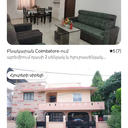
Բնակարան Coimbatore-ում
Միջին վ
5 (7)
պրեմիում դասի 2 սենյակ և հյուրասենյակ
ունեցող բնակարան Կոիմբատորում
Հյուրերի սիրելի
Հյուրերի սիրելի