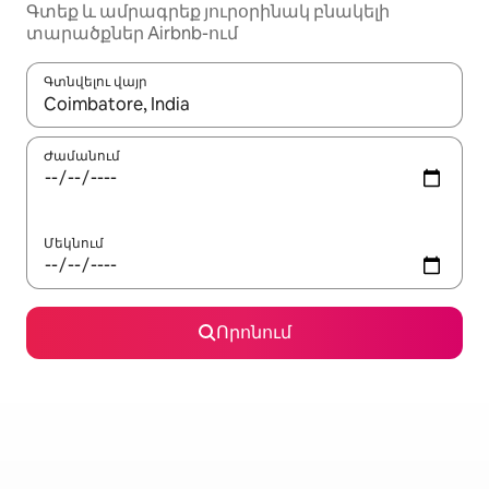
Գտեք և ամրագրեք յուրօրինակ բնակելի
տարածքներ Airbnb-ում
Գտնվելու վայր
Երբ արդյունքները հասանելի լինեն, սլաքների ստեղնե
Ժամանում
Մեկնում
Որոնում