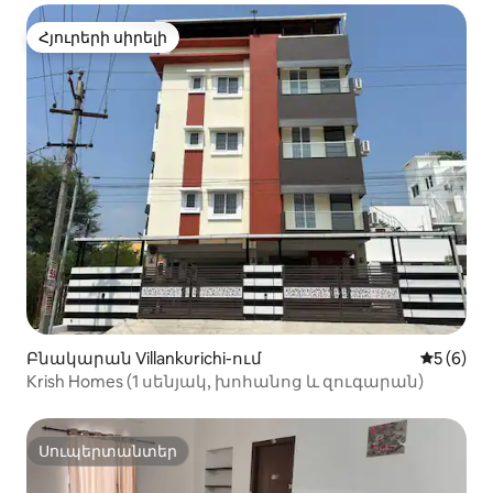
Հյուրերի սիրելի
Հյուրերի սիրելի
Բնակարան Villankurichi-ում
Միջին վ
5 (6)
Krish Homes (1 սենյակ, խոհանոց և զուգարան)
Սուպերտանտեր
Սուպերտանտեր