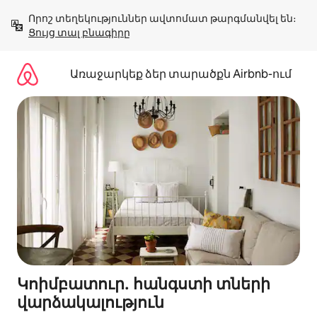
Անցնել
Որոշ տեղեկություններ ավտոմատ թարգմանվել են։ 
բովանդակությանը
Ցույց տալ բնագիրը
Առաջարկեք ձեր տարածքն Airbnb-ում
Կոիմբատուր․ հանգստի տների
վարձակալություն