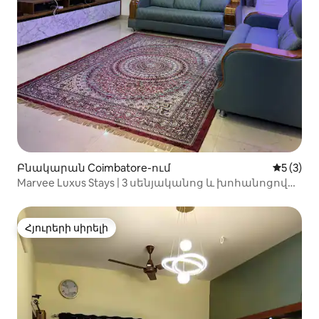
Բնակարան Coimbatore-ում
Միջին վ
5 (3)
Marvee Luxus Stays | 3 սենյականոց և խոհանոցով
երկհարկանի սպասարկվող բնակարան
Հյուրերի սիրելի
Հյուրերի սիրելի