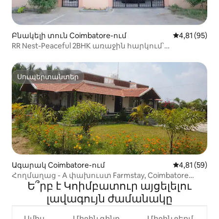
Բնակելի տուն Coimbatore-ում
Միջին վարկա
4,81 (95)
RR Nest-Peaceful 2BHK առաջին հարկում՝
օդանավակայանի մոտ
Սուպերտանտեր
Սուպերտանտեր
Ագարակ Coimbatore-ում
Միջին վարկա
4,81 (59)
Հողմաղաց - A փախուստ Farmstay, Coimbatore
Ե՞րբ է Կոիմբատուր այցելելու
ծայրամաս
լավագույն ժամանակը
Ամիս
Միջին գինը
Միջին ջերմ.