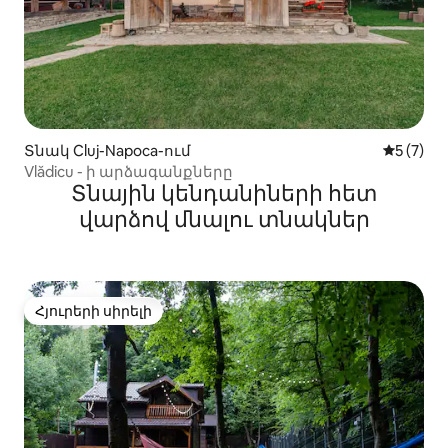
Տնակ Cluj-Napoca-ում
Միջին վ
5 (7)
Vlădicu - ի արձագանքները
Տնային կենդանիների հետ
վարձով մնալու տնակներ
Հյուրերի սիրելի
Հյուրերի սիրելի