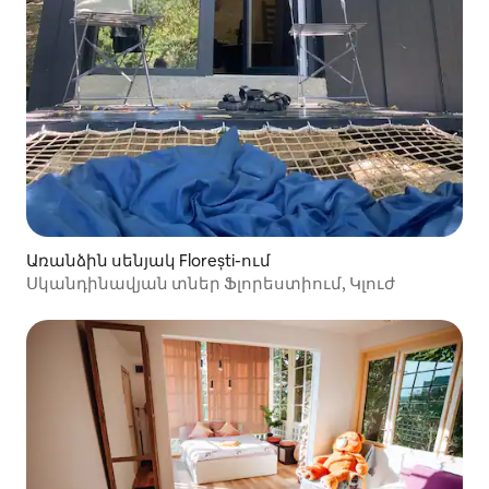
Առանձին սենյակ Florești-ում
Սկանդինավյան տներ Ֆլորեստիում, Կլուժ