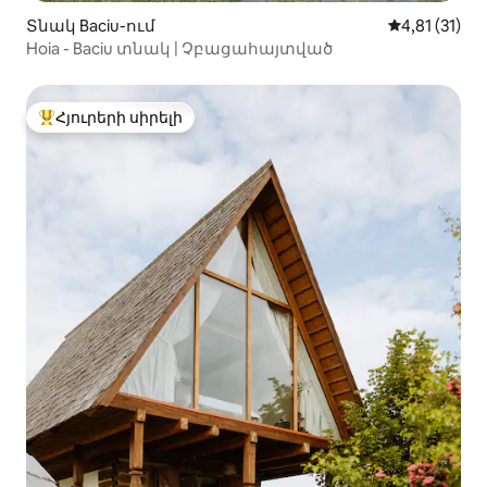
Տնակ Baciu-ում
Միջին վարկ
4,81 (31)
Hoia - Baciu տնակ | Չբացահայտված
Հյուրերի սիրելի
Հյուրերի սիրելի լավագույն տները