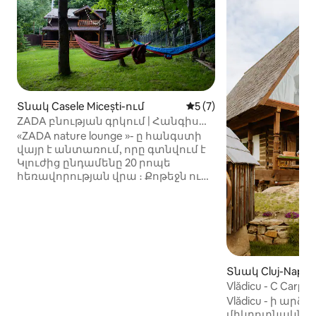
Տնակ Casele Micești-ում
Միջին վարկանիշը՝ 5-ից
5 (7)
ZADA բնության գրկում | Հանգիստ
անտառում ՝ Կլուժի մոտ
«ZADA nature lounge »- ը հանգստի
վայր է անտառում, որը գտնվում է
Կլուժից ընդամենը 20 րոպե
հեռավորության վրա ։ Քոթեջն ունի
3 ննջասենյակ, 2 լոգասենյակ,
ընդարձակ հյուրասենյակ և լիովին
կահավորված խոհանոց ՝
ապահովելով ձեզ անհրաժեշտ
բոլոր հարմարությունները:
Վայելեք հանգստությունը, մաքուր
օդը և կախարդական երեկոները
Տնակ Cluj-Napoc
աստղերի տակ: Մեքենայով և
Vlădicu - C Carpen
կայանատեղիով հեշտ
արձագանքներ
Vlădicu - ի ար
հասանելիությունը ներառված է ։
միկրոտնակներ