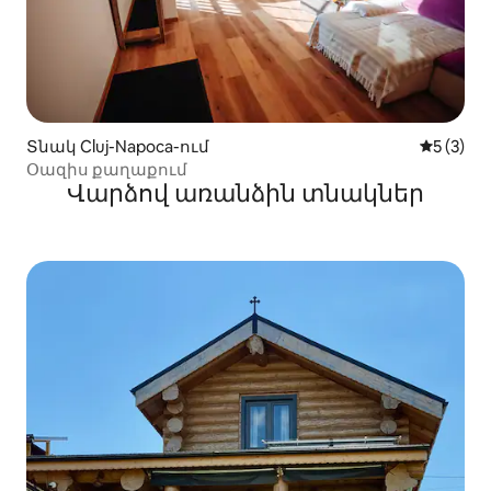
Տնակ Cluj-Napoca-ում
Միջին վ
5 (3)
Օազիս քաղաքում
Վարձով առանձին տնակներ