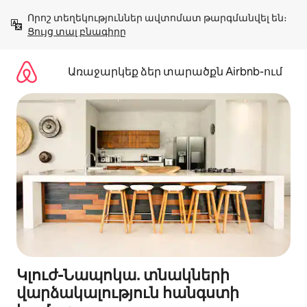
Անցնել
Որոշ տեղեկություններ ավտոմատ թարգմանվել են։ 
բովանդակությանը
Ցույց տալ բնագիրը
Առաջարկեք ձեր տարածքն Airbnb-ում
Կլուժ-Նապոկա. տնակների
վարձակալություն հանգստի