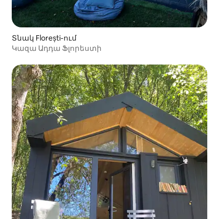
Տնակ Florești-ում
Կազա Ադդա Ֆլորեստի