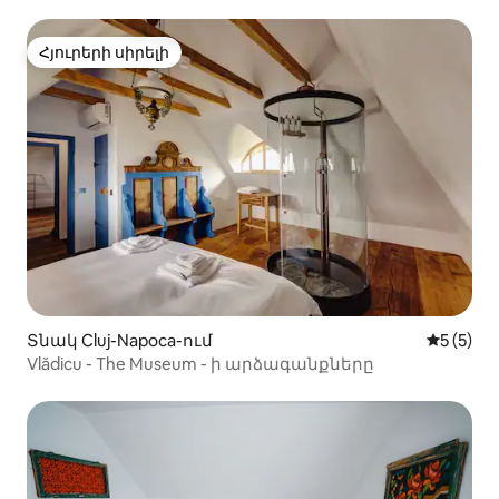
Հյուրերի սիրելի
Հյուրերի սիրելի
Տնակ Cluj-Napoca-ում
Միջին վ
5 (5)
Vlădicu - The Museum - ի արձագանքները