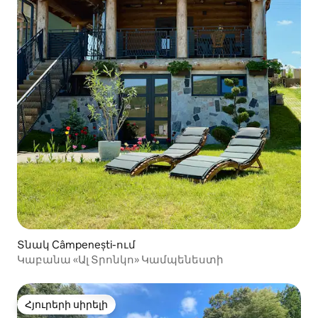
Տնակ Câmpenești-ում
Կաբանա «Ալ Տրոնկո» Կամպենեստի
Հյուրերի սիրելի
Հյուրերի սիրելի