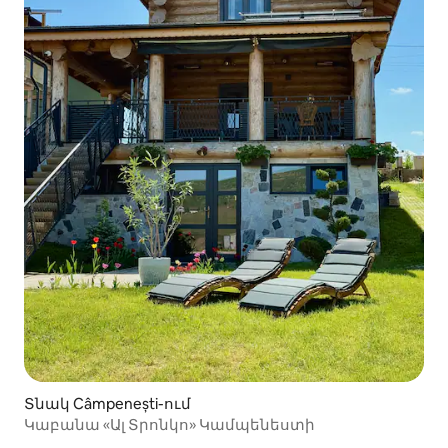
Տնակ Câmpenești-ում
Կաբանա «Ալ Տրոնկո» Կամպենեստի