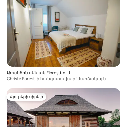
Առանձին սենյակ Florești-ում
Christe Forest-ի հանգստավայր՝ մահճակալ և
շոկոլադ, տեսախցիկ 2
Հյուրերի սիրելի
Հյուրերի սիրելի