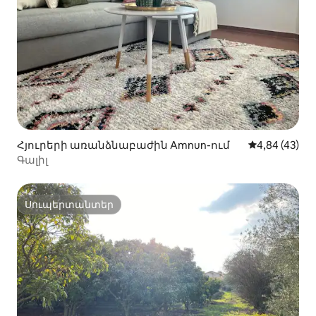
Հյուրերի առանձնաբաժին Amnun-ում
Միջին վարկա
4,84 (43)
Գալիլ
Սուպերտանտեր
Սուպերտանտեր