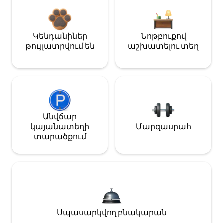
Կենդանիներ
Նոթբուքով
թույլատրվում են
աշխատելու տեղ
Անվճար
կայանատեղի
Մարզասրահ
տարածքում
Սպասարկվող բնակարան