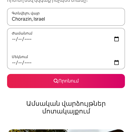
որտեղ ձեզ կզգաք ինչպես տանը։
Գտնվելու վայր
Երբ արդյունքները հասանելի լինեն, սլաքների ստեղնե
Ժամանում
Մեկնում
Որոնում
Ամսական վարձույթներ
մոտակայքում