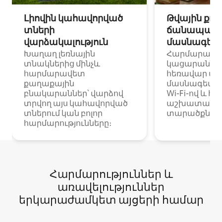
Լիովին կահավորված
Թվային քոչ
տների
ճանապարհ
վարձակալություն
մասնագետ
Խաղաղ լեռնային
Հարմարավ
տնակներից մինչև
կացարաններ 
հարմարավետ
հեռավար ա
քաղաքային
մասնագետնե
բնակարաններ՝ վարձով
Wi-Fi-ով և հ
տրվող այս կահավորված
աշխատանքա
տներում կան բոլոր
տարածքներո
հարմարությունները։
Հարմարություններ և
առավելություններ
երկարաժամկետ այցերի համար