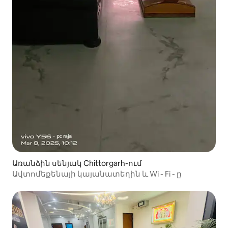
Առանձին սենյակ Chittorgarh-ում
Ավտոմեքենայի կայանատեղին և Wi - Fi - ը