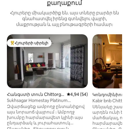
քաղաքում
Հյուրերը միակարծիք են. այս տները բարձր են
գնահատվել իրենց գտնվելու վայրի,
մաքրության և այլ բնութագրերի համար։
Հյուրերի սիրելի
Հյուրերի սիրելի լավագույն տները
Հանգստի տուն Chittorga
Միջին վարկանիշը՝ 5-ից 4,9
4,94 (54)
Կոնդոմինիում C
rh-ում
-ում
Sukhsagar Homestay Platinum
Kabir bnb Chittor
բնակարան
Զվարճացեք ամբողջ ընտանիքով
Սենյակը շատ ը
այս նորաոճ վայրում ։ Ամբողջ
արդեն ունի եր
խումբը հարմարավետ կլինի այս
մահճակալ, որո
ընդարձակ և յուրահատուկ
հարմարավետոր
տարածքում ։ Նրա երկհարկանի
ից 5 հոգու ։ Բա
Ընտանիք
·
Տեղադրություն
·