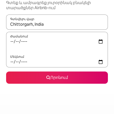
Գտեք և ամրագրեք յուրօրինակ բնակելի
տարածքներ Airbnb-ում
Գտնվելու վայր
Երբ արդյունքները հասանելի լինեն, սլաքների ստեղնե
Ժամանում
Մեկնում
Որոնում