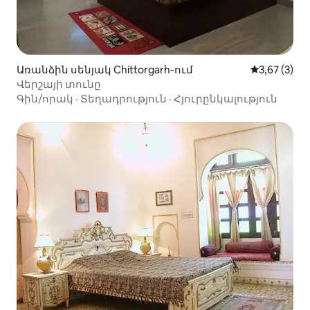
Առանձին սենյակ Chittorgarh-ում
Միջին վարկ
3,67 (3)
Վերշայի տունը
Գին/որակ
·
Տեղադրություն
·
Հյուրընկալություն