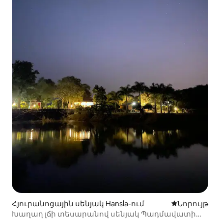
Հյուրանոցային սենյակ Hansla-ում
Մնալու նոր
Նորույթ
Խաղաղ լճի տեսարանով սենյակ Պադմավատի