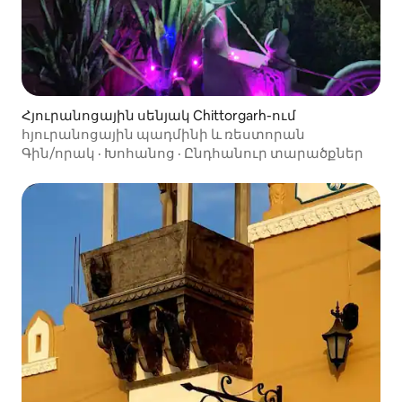
Հյուրանոցային սենյակ Chittorgarh-ում
հյուրանոցային պադմինի և ռեստորան
Գին/որակ
·
Խոհանոց
·
Ընդհանուր տարածքներ