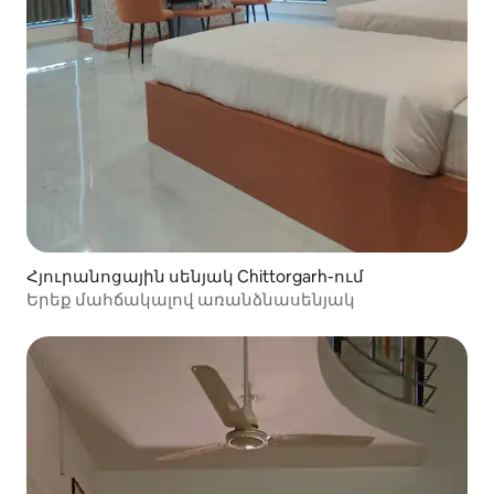
Հյուրանոցային սենյակ Chittorgarh-ում
Երեք մահճակալով առանձնասենյակ