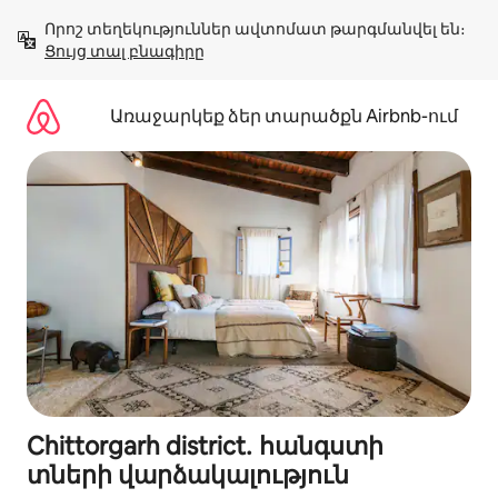
Անցնել
Որոշ տեղեկություններ ավտոմատ թարգմանվել են։ 
բովանդակությանը
Ցույց տալ բնագիրը
Առաջարկեք ձեր տարածքն Airbnb-ում
Chittorgarh district․ հանգստի
տների վարձակալություն