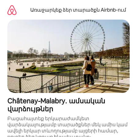
Անցնել
բովանդակությանը
Առաջարկեք ձեր տարածքն Airbnb-ում
Châtenay-Malabry․ ամսական
վարձույթներ
Բացահայտեք երկարաժամկետ
վարձակալությամբ տարածքներ մեկ ամիս կամ
ավելի երկար տևողությամբ այցերի համար,
որտեղ ձեզ կզգաք ինչպես տանը։