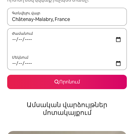
Գտնվելու վայր
Երբ արդյունքները հասանելի լինեն, սլաքների ստեղնե
Ժամանում
Մեկնում
Որոնում
Ամսական վարձույթներ
մոտակայքում