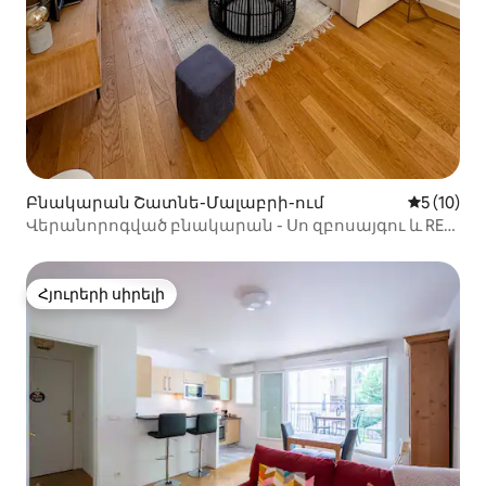
Բնակարան Շատնե-Մալաբրի-ում
Միջին վա
5 (10)
Վերանորոգված բնակարան - Սո զբոսայգու և RER
B-ի մոտակայքում
Հյուրերի սիրելի
Հյուրերի սիրելի