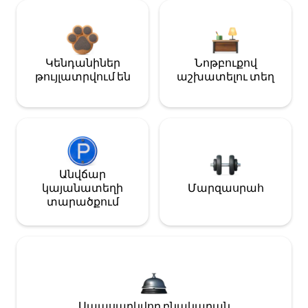
Կենդանիներ
Նոթբուքով
թույլատրվում են
աշխատելու տեղ
Անվճար
կայանատեղի
Մարզասրահ
տարածքում
Սպասարկվող բնակարան