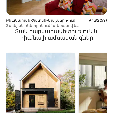
Բնակարան Շատնե-Մալաբրի-ում
Միջին վարկա
4,92 (99)
2 սենյակ Կենտրոնում ՝ տեռասով և
Տան հարմարավետություն և
կայանատեղիով
հիանալի ամսական գներ