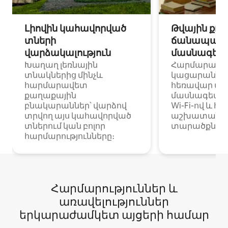
Լիովին կահավորված
Թվային քոչ
տների
ճանապարհ
վարձակալություն
մասնագետ
Խաղաղ լեռնային
Հարմարավ
տնակներից մինչև
կացարաններ 
հարմարավետ
հեռավար ա
քաղաքային
մասնագետնե
բնակարաններ՝ վարձով
Wi-Fi-ով և հ
տրվող այս կահավորված
աշխատանքա
տներում կան բոլոր
տարածքներո
հարմարությունները։
Հարմարություններ և
առավելություններ
երկարաժամկետ այցերի համար