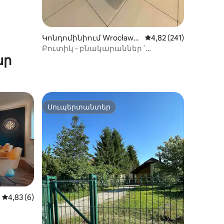
Կոնդոմինիում Wrocław-
Միջին վարկանիշը՝ 5
4,82 (241)
ում
Բուտիկ - բնակարաններ ՝
ար
նրբագեղ 1906 թվականի
ժամանակաշրջան
Սուպերտանտեր
Սուպերտանտեր
Միջին վարկանիշը՝ 5-ից 4,83, 6 կարծիք
4,83 (6)
իք