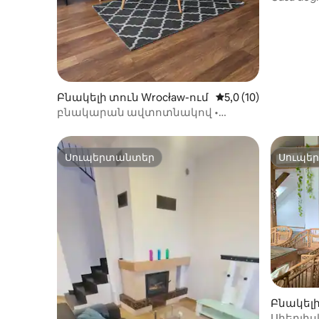
մասնավ
Բնակելի տուն Wrocław-ում
Միջին վարկանիշը՝ 
5,0 (10)
բնակարան ավտոտնակով •
պատշգամբ • քաղաքի կենտրոնին
մոտ
Սուպերտանտեր
Սուպե
Սուպերտանտեր
Սուպե
Բնակելի
Սիեդլիս