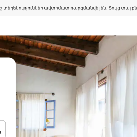
շ տեղեկություններ ավտոմատ թարգմանվել են։ 
Ցույց տալ 
կ
ների ստեղներով նավարկեք վեր և վար կամ ուսումնասիրեք հ