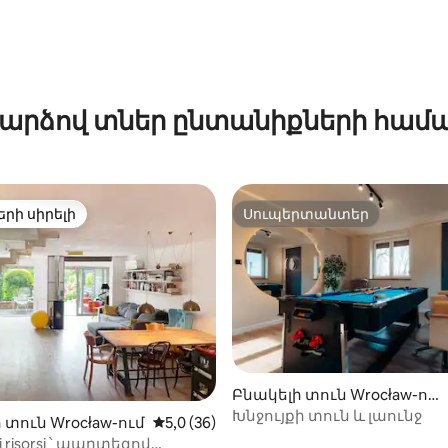
արձով տներ ընտանիքների համ
երի սիրելի
Սուպերտանտեր
ի սիրելի լավագույն տները
Սուպերտանտեր
Բնակելի տուն Wrocław-ու
մ
Խնջույքի տուն և լաունջ
 տուն Wrocław-ում
Միջին վարկանիշը՝ 5-ից 5,0, 36 կարծ
5,0 (36)
i risorsi ՝ պարտեզով