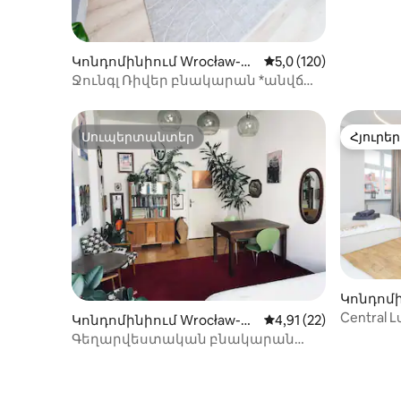
Կոնդոմինիում Wrocław-ու
Միջին վարկանիշը՝ 5
5,0 (120)
մ
Ջունգլ Ռիվեր բնակարան *անվճար
կայանատեղի*
Սուպերտանտեր
Հյուրեր
Սուպերտանտեր
Հյուրեր
Կոնդոմի
մ
Central 
Կոնդոմինիում Wrocław-ու
Միջին վարկանիշը՝ 5
4,91 (22)
սիրտը
մ
Գեղարվեստական բնակարան
կենտրոնում