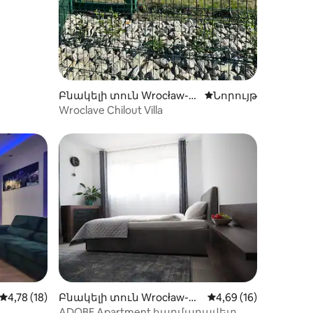
Բնակելի տուն Wrocław-ո
Մնալու նոր տեղ
Նորույթ
ւմ
Wroclave Chilout Villa
Միջին վարկանիշը՝ 5-ից 4,78, 18 կարծիք
4,78 (18)
Բնակելի տուն Wrocław-ու
Միջին վարկանիշը՝ 
4,69 (16)
մ
ADOBE Apartment հարմարավետ