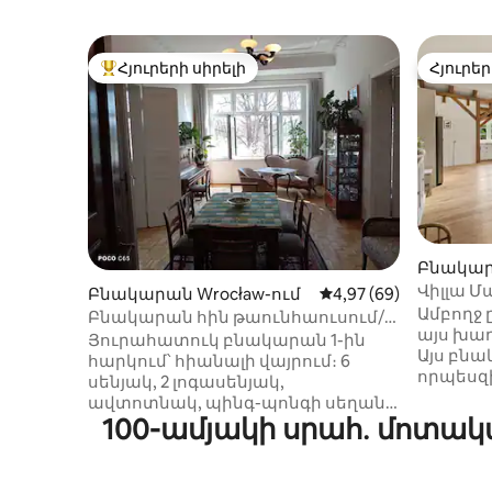
Հյուրերի սիրելի
Հյուրեր
Հյուրերի սիրելի լավագույն տները
Հյուրեր
Բնակարա
Վիլլա Մ
Բնակարան Wrocław-ում
Միջին վարկանիշը՝ 5
4,97 (69)
«Հարյու
Ամբողջ
Բնակարան հին թաունհաուսում/
այս խա
նորաոճ և ընդարձակ
Յուրահատուկ բնակարան 1-ին
Այս բն
հարկում՝ հիանալի վայրում։ 6
որպեսզի
սենյակ, 2 լոգասենյակ,
ապրեն լ
ավտոտնակ, պինգ-պոնգի սեղան,
անմիջա
100-ամյակի սրահ․ մոտակ
հեծանիվներ և ավելին։ Ֆիլմի
հարևանո
նկարահանման հրապարակ։
ժամանա
Միջոցառումների համար չէ։
կենտրոն
Հրաժարում. վայրը նոր չէ,