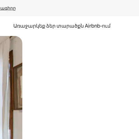
բնագիրը
Առաջարկեք ձեր տարածքն Airbnb-ում
պելով կամ մատը սահեցնելով։