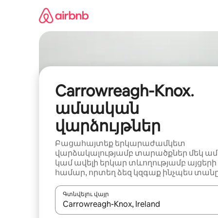
Անցնել
բովանդակությանը
Carrowreagh-Knox․
ամսական
վարձույթներ
Բացահայտեք երկարաժամկետ
վարձակալությամբ տարածքներ մեկ ամ
կամ ավելի երկար տևողությամբ այցերի
համար, որտեղ ձեզ կզգաք ինչպես տանը
Գտնվելու վայր
Երբ արդյունքները հասանելի լինեն, սլաք