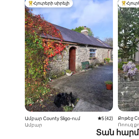
Հյուրերի սիրելի
Հյուր
Հյուրերի սիրելի լավագույն տները
Հյուրեր
Քոթեջ Co
Ամբար County Sligo-ում
Միջին վարկանիշը
5 (42)
Ռոուզ ք
Ամբար
Տան հարմ