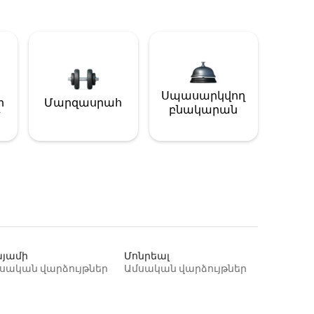
Սպասարկվող
ի
Մարզասրահ
բնակարան
յամի
Մոնրեալ
սական վարձույթներ
Ամսական վարձույթներ