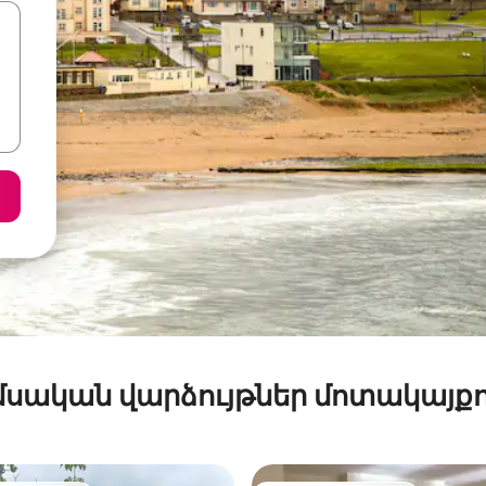
մսական վարձույթներ մոտակայքո