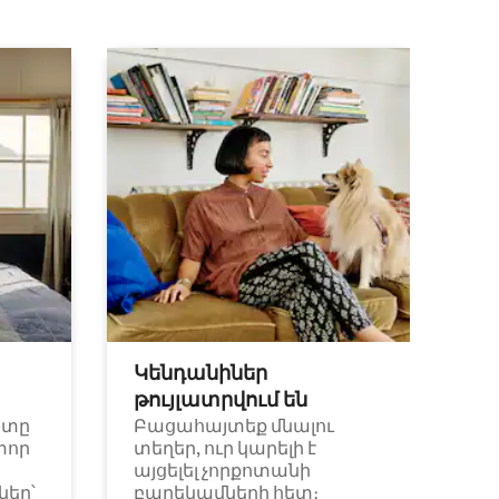
Կենդանիներ
թույլատրվում են
ետը
Բացահայտեք մնալու
փոր
տեղեր, ուր կարելի է
այցելել չորքոտանի
եր՝
բարեկամների հետ։