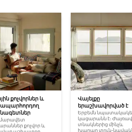
յին քոչվորներ և
Վայելքը
ապարհորդող
երաշխավորված է
նագետներ
Երբեմն նպատակակ
կացարանն է։ Ժայռա
մարավետ
տնակներից մինչև
արաններ քոչվոր և
խաղաղ տուն-նավակն
ավար աշխատող