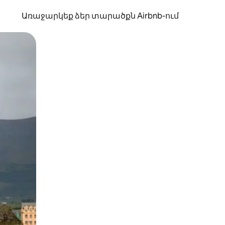
Առաջարկեք ձեր տարածքն Airbnb-ում
պելով կամ մատը սահեցնելով։