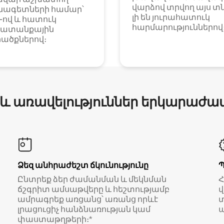
վարձով տրվող այս տ
նագետների համար՝
լի են յուրահատուկ
i-ով և հատուկ
հարմարություններով
ատանքային
ածքներով։
 և առավելություններ երկարաժա
Ձեզ անհրաժեշտ ճկունությունը
Ընտրեք ձեր ժամանման և մեկնման
ճշգրիտ ամսաթվերը և հեշտությամբ
վ
ամրագրեք առցանց՝ առանց որևէ
տ
լրացուցիչ հանձնառության կամ
ա
փաստաթղթերի։*