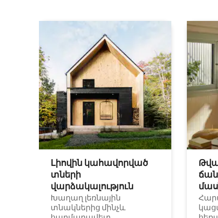
Լիովին կահավորված
Թվա
տների
ճան
վարձակալություն
մաս
Խաղաղ լեռնային
Հար
տնակներից մինչև
կաց
հարմարավետ
հեռ