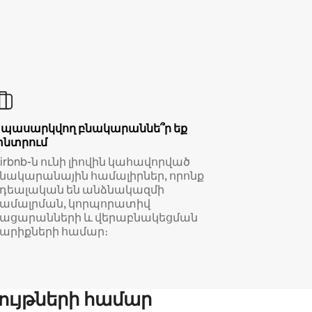
Սպասարկվող բնակարաննե՞ր եք
փնտրում
irbnb-ն ունի լիովին կահավորված
նակարանային համալիրներ, որոնք
իդեալական են անձնակազմի
համալրման, կորպորատիվ
կացարանների և վերաբնակեցման
արիքների համար։
ույթների համար