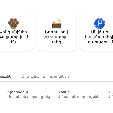
Կենդանիներ
Նոթբուքով
Անվճար
թույլատրվում
աշխատելու
կայանատեղ
են
տեղ
տարածքում
յուններ
Մոտակա ուղղություններ
Ֆլորենցիա
Աթենք
Մա
ր
Ամսական վարձույթներ
Ամսական վարձույթներ
Ամ