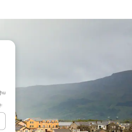
իս
։
ների ստեղներով նավարկեք վեր և վար կամ ուսումնասիրեք հ