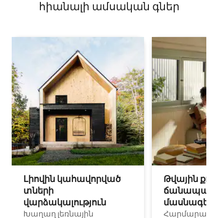
հիանալի ամսական գներ
Լիովին կահավորված
Թվային քոչ
տների
ճանապարհ
վարձակալություն
մասնագետ
Խաղաղ լեռնային
Հարմարավ