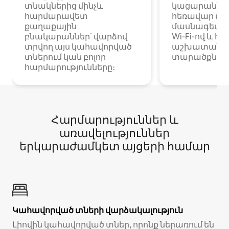
տնակներից մինչև
կացարաններ 
հարմարավետ
հեռավար ա
քաղաքային
մասնագետնե
բնակարաններ՝ վարձով
Wi-Fi-ով և հ
տրվող այս կահավորված
աշխատանքա
տներում կան բոլոր
տարածքներո
հարմարությունները։
Հարմարություններ և
առավելություններ
երկարաժամկետ այցերի համար
Կահավորված տների վարձակալություն
Լիովին կահավորված տներ, որոնք ներառում են