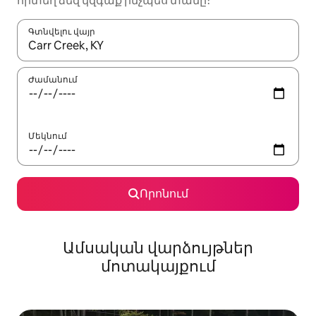
որտեղ ձեզ կզգաք ինչպես տանը։
Գտնվելու վայր
Երբ արդյունքները հասանելի լինեն, սլաքների ստեղնե
Ժամանում
Մեկնում
Որոնում
Ամսական վարձույթներ
մոտակայքում