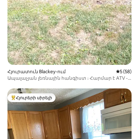
Հյուրատուն Blackey-ում
Միջին վա
5 (58)
Ապալաչյան լեռնային հանգիստ ։ Հարմար է ATV -
ի համար
Հյուրերի սիրելի
Հյուրերի սիրելի լավագույն տները