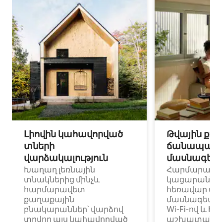
Լիովին կահավորված
Թվային քոչ
տների
ճանապարհ
վարձակալություն
մասնագետ
Խաղաղ լեռնային
Հարմարավ
տնակներից մինչև
կացարաններ 
հարմարավետ
հեռավար ա
քաղաքային
մասնագետնե
բնակարաններ՝ վարձով
Wi-Fi-ով և հ
տրվող այս կահավորված
աշխատանքա