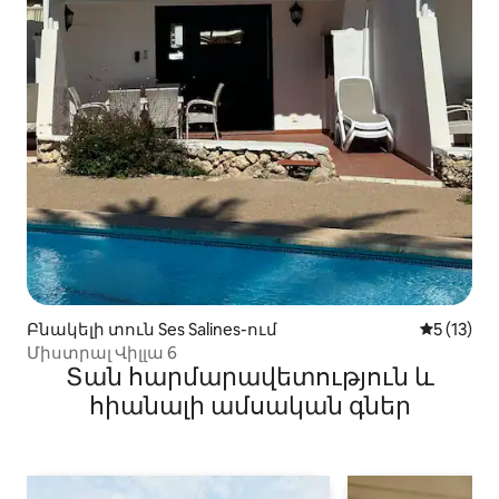
Բնակելի տուն Ses Salines-ում
Միջին վա
5 (13)
Միստրալ Վիլլա 6
Տան հարմարավետություն և
հիանալի ամսական գներ