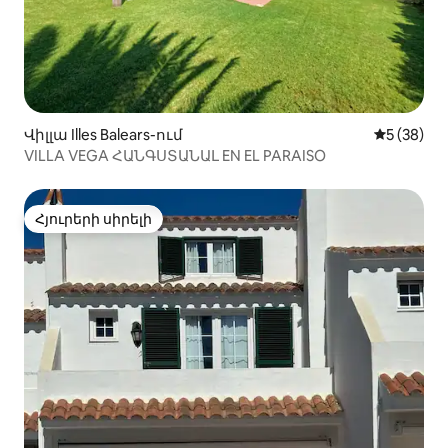
Վիլլա Illes Balears-ում
Միջին վա
5 (38)
VILLA VEGA ՀԱՆԳՍՏԱՆԱԼ EN EL PARAISO
Հյուրերի սիրելի
Հյուրերի սիրելի