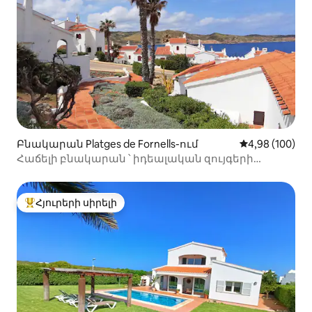
Բնակարան Platges de Fornells-ում
Միջին վարկան
4,98 (100)
Հաճելի բնակարան ՝ իդեալական զույգերի
համար
Հյուրերի սիրելի
Հյուրերի սիրելի լավագույն տները