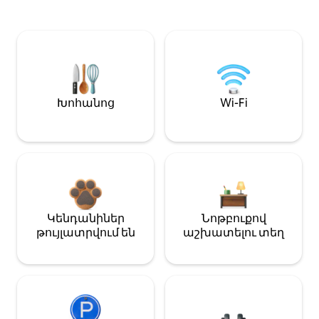
Խոհանոց
Wi-Fi
Կենդանիներ
Նոթբուքով
թույլատրվում են
աշխատելու տեղ