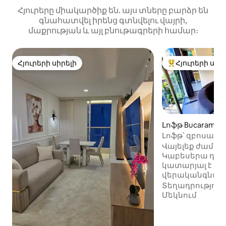
Հյուրերը միակարծիք են. այս տները բարձր են
գնահատվել իրենց գտնվելու վայրի,
մաքրության և այլ բնութագրերի համար։
Հյուրերի սիրելի
Հյուրերի սիր
Հյուրերի սիրելի
Հյուրերի սիրել
Լոֆթ Bucaraman
Լոֆթ՝ զբոսայգ
օդորակիչ - ցան
Վայելեք ժամա
մահճասյունակ
Կաբեսերա դել Լ
կատարյալ է հ
վերականգնմա
իդեալական է զ
Տեղադրություն
183 սմ մահճակ
Մեկնում
դիմաց՝ 55 դյույ
հատակից մինչ
պատուհաններ, 