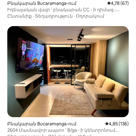
Բնակարան Bucaramanga-ում
Միջին վարկա
4,78 (67)
Իդեալական վայր ՝ բնակարան CC - ի դիմաց ։
Cacique
Ընտանիք
·
Տեղադրություն
·
Օդորակում
Բնակարան Bucaramanga-ում
Միջին վարկան
4,85 (136)
2604 Մասնավոր ապտո ՝ B/ga - ի կենտրոնում
բացվող տեսարանով