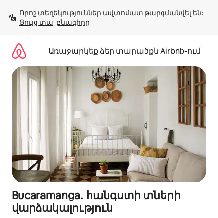
Անցնել
Որոշ տեղեկություններ ավտոմատ թարգմանվել են։ 
բովանդակությանը
Ցույց տալ բնագիրը
Առաջարկեք ձեր տարածքն Airbnb-ում
Bucaramanga․ հանգստի տների
վարձակալություն