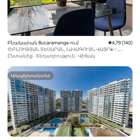
Բնակարան Bucaramanga-ում
Միջին վարկան
4,79 (140)
🌻ԲՆՈՒԹՅԱՆ ՏԵՍԱՐԱՆ, ԼԱՎԱԳՈՒՅՆ ՎԱՅՐ💫✨,
ԶԱՐՄԱՆԱՀՐԱՇ ՎԱՅՐ
Ընտանիք
·
Տեղադրություն
·
Վիճակ
Սուպերտանտեր
Սուպերտանտեր