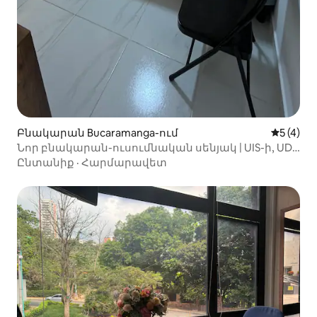
Բնակարան Bucaramanga-ում
Միջին վ
5 (4)
Նոր բնակարան-ուսումնական սենյակ | UIS-ի, UDI-
ի, USTA-ի մոտ | Wi-Fi
Ընտանիք
·
Հարմարավետ