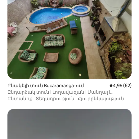
Բնակելի տուն Bucaramanga-ում
Միջին վարկա
4,95 (62)
Ընդարձակ տուն | Լողավազան | Մանղալ |
Իդեալական տեղադրություն
Ընտանիք
·
Տեղադրություն
·
Հյուրընկալություն