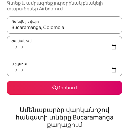
Գտեք և ամրագրեք յուրօրինակ բնակելի
տարածքներ Airbnb-ում
Գտնվելու վայր
Երբ արդյունքները հասանելի լինեն, սլաքների ստեղնե
Ժամանում
Մեկնում
Որոնում
Ամենաբարձր վարկանիշով
հանգստի տները Bucaramanga
քաղաքում