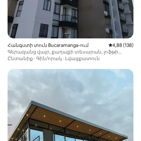
Հանգստի տուն Bucaramanga-ում
Միջին վարկան
4,88 (138)
Գերազանց վայր, քաղաքի տեսարան, լոֆթի
տեսակը
Ընտանիք
·
Գին/որակ
·
Լվացքատուն