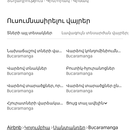
Տեղադրություն
·
Գին/որակ
·
Վիճակ
Ուսումնասիրելու վայրեր
Տների այլ տեսակներ
Լավագույն տեսարժան վայրեր
Նախաճաշով տների վարձակալություն
Վարձով կոնդոմինիումներ
Bucaramanga
Bucaramanga
Վարձով տնակներ
Բուտիկ-հյուրանոցներ
Bucaramanga
Bucaramanga
Վարձով տարածքներ, որտեղ թույլատրվում է մնալ տնային կենդանիների հետ
Վարձով տարածքներ ընտանիքների համար
Bucaramanga
Bucaramanga
Հյուրատների վարձակալություն
Ցույց տալ ավելին
Bucaramanga
Airbnb
Կոլումբիա
Սանտանդեր
Bucaramanga