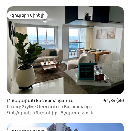
Հյուրերի սիրելի
Հյուրերի սիրելի
Բնակարան Bucaramanga-ում
Միջին վարկա
4,89 (35)
Luxury Skyline Germania en Bucaramanga
Գին/որակ
·
Ընտանիք
·
Ճշգրտություն