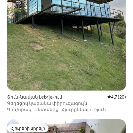
Տուն-նավակ Lebrija-ում
Միջին վարկ
4,7 (20)
Գեղեցիկ կաբանա փիրուզագույն
Գին/որակ
·
Ընտանիք
·
Հյուրընկալություն
Հյուրերի սիրելի
Հյուրերի սիրելի