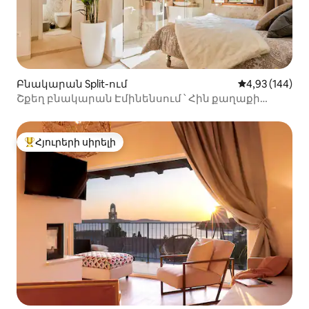
Բնակարան Split-ում
Միջին վարկան
4,93 (144)
Շքեղ բնակարան Էմինենսում ՝ Հին քաղաքի
կենտրոնում
Հյուրերի սիրելի
Հյուրերի սիրելի լավագույն տները