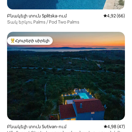
Բնակելի տուն Splitska-ում
Միջին վարկա
4,92 (66)
Տակ երկու Palms / Pod Two Palms
Հյուրերի սիրելի
Հյուրերի սիրելի լավագույն տները
Բնակելի տուն Sutivan-ում
Միջին վարկա
4,98 (47)