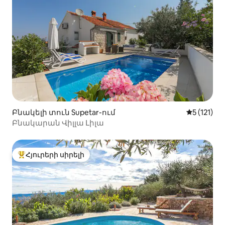
Բնակելի տուն Supetar-ում
Միջին վար
5 (121)
Բնակարան Վիլլա Լիլա
Հյուրերի սիրելի
Հյուրերի սիրելի լավագույն տները