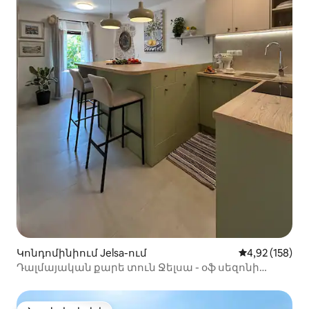
Կոնդոմինիում Jelsa-ում
Միջին վարկան
4,92 (158)
Դալմայական քարե տուն Ջելսա - օֆ սեզոնի
հանգիստ