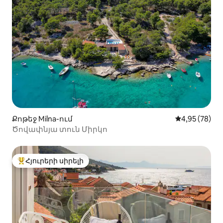
Քոթեջ Milna-ում
Միջին վարկա
4,95 (78)
Ծովափնյա տուն Միրկո
Հյուրերի սիրելի
Հյուրերի սիրելի լավագույն տները