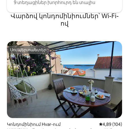
9 տեղացիներ խորհուրդ են տալիս
Վարձով կոնդոմինիումներ՝ Wi-Fi-
ով
Սուպերտանտեր
Սուպերտանտեր
Կոնդոմինիում Hvar-ում
Միջին վարկան
4,89 (104)