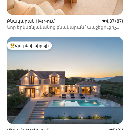
Բնակարան Hvar-ում
Միջին վարկա
4,87 (87)
Նոր երկսենյականոց բնակարան ՝ ապշեցուցիչ
տեսարաններով
Հյուրերի սիրելի
Հյուրերի սիրելի լավագույն տները