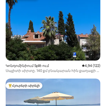
Կոնդոմինիում Split-ում
Միջին վարկան
4,94 (122)
Սպլիտի սիրտը. 140 քմ բնակարան հին քաղաքի և
լողափի մոտ
Հյուրերի սիրելի
Հյուրերի սիրելի լավագույն տները