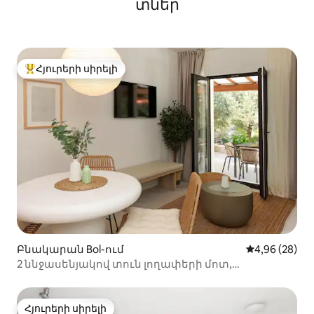
տներ
Հյուրերի սիրելի
Հյուրերի սիրելի լավագույն տները
Բնակարան Bol-ում
Միջին վարկա
4,96 (28)
2 ննջասենյակով տուն լողափերի մոտ,
ստվերային տեռասով և կայանատեղով
Հյուրերի սիրելի