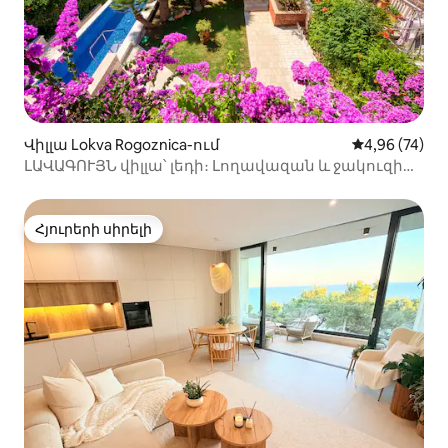
Վիլլա Lokva Rogoznica-ում
Միջին վարկա
4,96 (74)
ԼԱՎԱԳՈՒՅՆ վիլլա՝ լեդի։ Լողավազան և ջակուզի
լողափին։
Հյուրերի սիրելի
Հյուրերի սիրելի