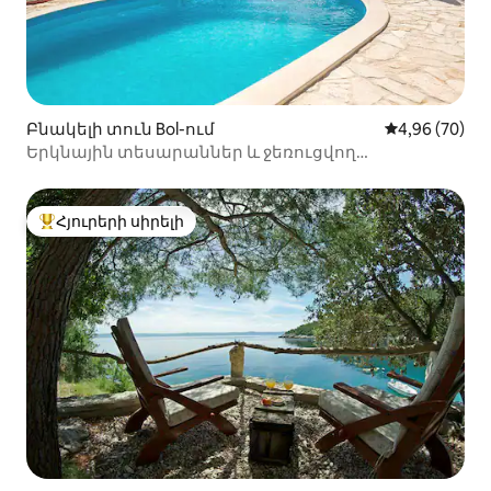
Բնակելի տուն Bol-ում
Միջին վարկա
4,96 (70)
Երկնային տեսարաններ և ջեռուցվող
լողավազան ՝ Zlatni San Retreat
Հյուրերի սիրելի
Հյուրերի սիրելի լավագույն տները