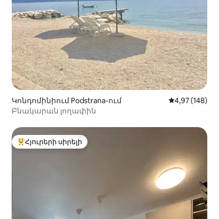
Կոնդոմինիում Podstrana-ում
Միջին վարկան
4,97 (148)
Բնակարան լողափին
Հյուրերի սիրելի
Հյուրերի սիրելի լավագույն տները