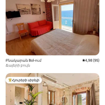
Բնակարան Bol-ում
Միջին վարկա
4,98 (95)
Ճայերի բույն
Հյուրերի սիրելի
Հյուրերի սիրելի լավագույն տները