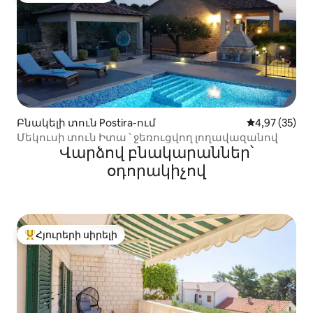
Բնակելի տուն Postira-ում
Միջին վարկա
4,97 (35)
Մեկուսի տուն Իտա ՝ ջեռուցվող լողավազանով
Վարձով բնակարաններ՝
օդորակիչով
Հյուրերի սիրելի
Հյուրերի սիրելի լավագույն տները