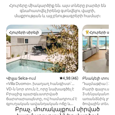
Հյուրերը միակարծիք են. այս տները բարձր են
գնահատվել իրենց գտնվելու վայրի,
մաքրության և այլ բնութագրերի համար։
Հյուրերի սիրելի
Հյուրերի սիր
Հյուրերի սիրելի
Հյուրերի սիրել
Վիլլա Selca-ում
Միջին վարկանիշը՝ 5-ից 4,9
4,98 (46)
Բնակելի տուն Če
«Villa Duomo». խաղաղ հանգիստ՝
Դալմաթիա | 3 ս
լողավազանով
Լողավազան | 
VD-ն նոր տուն է, որը նախագծել է
Բարի գալուստ Da
Բրաչից պարգևատրված
3 սենյականոց
ճարտարապետը, ով համադրում է
առանձնիկ լող
գյուղական ավանդական ոճը և
ծովային տեսարաննե
Բրաչ․ մոտակայքում սիրված
քաղաքային արդյունաբերական
ժամանակակից 
ոճը ծովի, գյուղի և լեռների
լիակատար առա