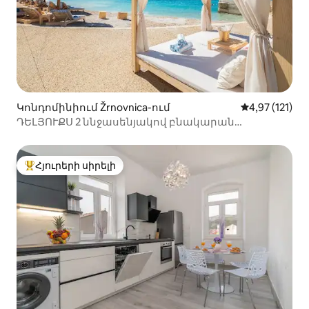
Կոնդոմինիում Žrnovnica-ում
Միջին վարկա
4,97 (121)
ԴԵԼՅՈՒՔՍ 2 ննջասենյակով բնակարան
ՊԱՌԱԿՏՄԱՆ մոտ - GOGA
Հյուրերի սիրելի
Հյուրերի սիրելի լավագույն տները