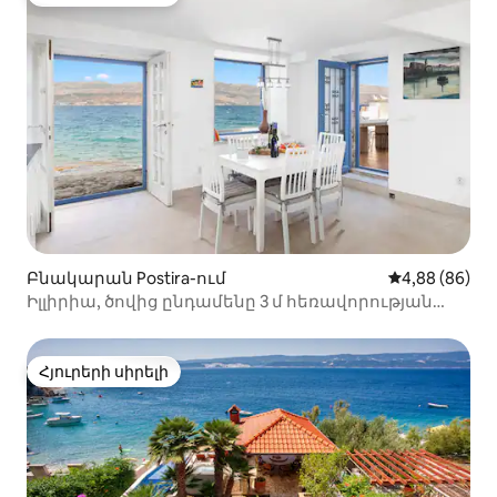
Հյուրերի սիրելի
Բնակարան Postira-ում
Միջին վարկա
4,88 (86)
Իլլիրիա, ծովից ընդամենը 3 մ հեռավորության
վրա:
Հյուրերի սիրելի
Հյուրերի սիրելի