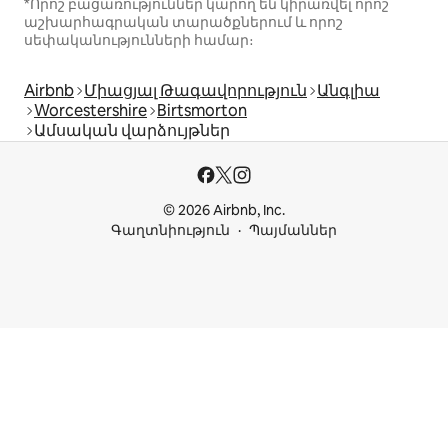
*Որոշ բացառություններ կարող են կիրառվել որոշ
աշխարհագրական տարածքներում և որոշ
սեփականությունների համար։
Airbnb
Միացյալ Թագավորություն
Անգլիա
Worcestershire
Birtsmorton
Ամսական վարձույթներ
© 2026 Airbnb, Inc.
Գաղտնիություն
Պայմաններ