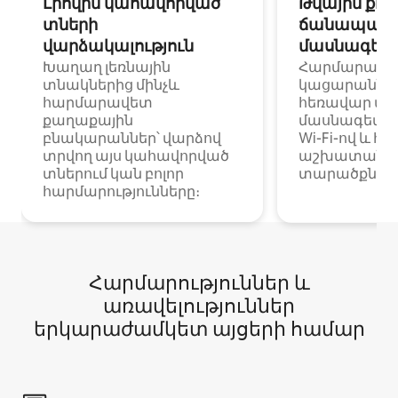
Լիովին կահավորված
Թվային քոչ
տների
ճանապարհ
վարձակալություն
մասնագետ
Խաղաղ լեռնային
Հարմարավ
տնակներից մինչև
կացարաններ 
հարմարավետ
հեռավար ա
քաղաքային
մասնագետնե
բնակարաններ՝ վարձով
Wi-Fi-ով և հ
տրվող այս կահավորված
աշխատանքա
տներում կան բոլոր
տարածքներո
հարմարությունները։
Հարմարություններ և
առավելություններ
երկարաժամկետ այցերի համար