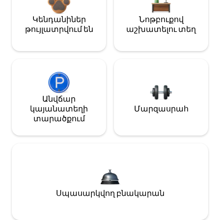
Կենդանիներ
Նոթբուքով
թույլատրվում են
աշխատելու տեղ
Անվճար
կայանատեղի
Մարզասրահ
տարածքում
Սպասարկվող բնակարան