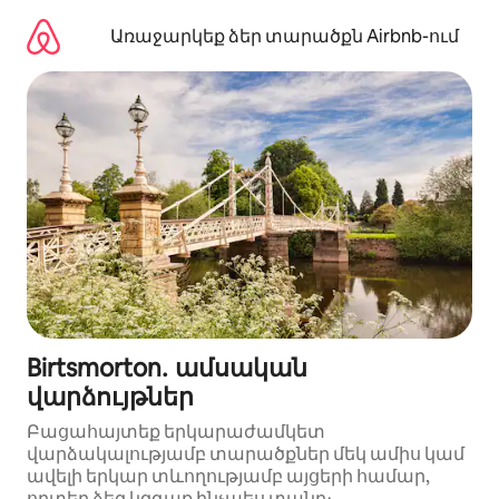
Անցնել
բովանդակությանը
Առաջարկեք ձեր տարածքն Airbnb-ում
Birtsmorton․ ամսական
վարձույթներ
Բացահայտեք երկարաժամկետ
վարձակալությամբ տարածքներ մեկ ամիս կամ
ավելի երկար տևողությամբ այցերի համար,
որտեղ ձեզ կզգաք ինչպես տանը։