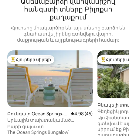
Ամենաբարձր վարկանիշով
հանգստի տները Բիլոքսի
քաղաքում
Հյուրերը միակարծիք են. այս տները բարձր են
գնահատվել իրենց գտնվելու վայրի,
մաքրության և այլ բնութագրերի համար։
Հյուրերի սիրելի
Հյուրերի սիր
Հյուրերի սիրելի լավագույն տները
Հյուրերի սիրել
Բնակելի տուն Bi
Գեղեցիկ լողա
Բունգալո Ocean Springs-ո
Միջին վարկանիշը՝ 5-ից 4,9
4,98 (45)
տարածքում
Այս ֆանտաստ
ւմ
Արևային տախտակամած
գտնվում է այն 
օվկիանոսի ափին, ջակուզի,
Բարի գալուստ
սիրում եք Բիլո
աստղադիտում, խարույկատեղ
The Ocean Springs Bungalow՝
քաղաքացիակա