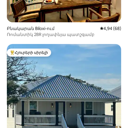
Բնակարան Biloxi-ում
Միջին վարկա
4,94 (68)
Ռոմանտիկ 2BR լողափնյա պատշգամբ
Հյուրերի սիրելի
Հյուրերի սիրելի լավագույն տները