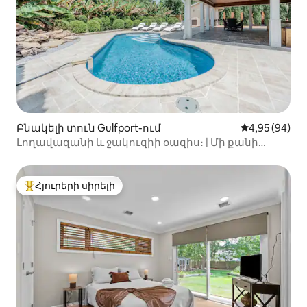
Բնակելի տուն Gulfport-ում
Միջին վարկա
4,95 (94)
Լողավազանի և ջակուզիի օազիս։ | Մի քանի
րոպե մինչև լողափը։ | 6 անձի համար
Հյուրերի սիրելի
Հյուրերի սիրելի լավագույն տները