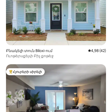
Բնակելի տուն Biloxi-ում
Միջին վարկա
4,98 (42)
Ուոթերսքեյփ Բիչ քոթեջ
Հյուրերի սիրելի
Հյուրերի սիրելի լավագույն տները