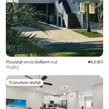
Բնակելի տուն Gulfport-ում
Միջին վարկ
5,0 (87)
Բիլֆիշ
Հյուրերի սիրելի
Հյուրերի սիրելի լավագույն տները