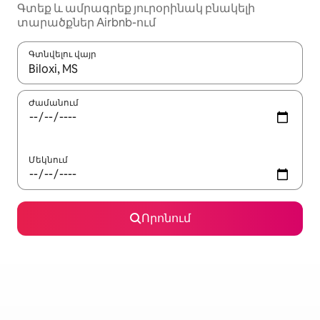
Գտեք և ամրագրեք յուրօրինակ բնակելի
տարածքներ Airbnb-ում
Գտնվելու վայր
Երբ արդյունքները հասանելի լինեն, սլաքների ստեղնե
Ժամանում
Մեկնում
Որոնում