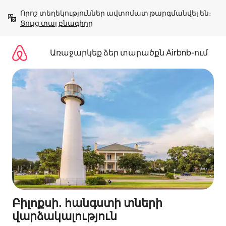
Անցնել
Որոշ տեղեկություններ ավտոմատ թարգմանվել են։ 
բովանդակությանը
Ցույց տալ բնագիրը
Առաջարկեք ձեր տարածքն Airbnb-ում
Բիլոքսի․ հանգստի տների
վարձակալություն