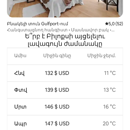
Բնակելի տուն Gulfport-ում
Միջին վարկ
5,0 (52)
Հանգստացնող հանգիստ • Մասնավոր բակ •
Ե՞րբ է Բիլոքսի այցելելու
Լողափի մոտակայքում և ավելին
լավագույն ժամանակը
Ամիս
Միջին գինը
Միջին ջերմ.
Հնվ
132 $ USD
11 °C
Փտվ
139 $ USD
13 °C
Մրտ
146 $ USD
16 °C
Ապր
147 $ USD
20 °C