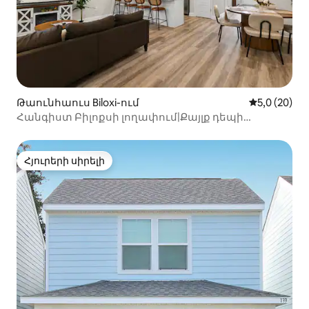
Թաունհաուս Biloxi-ում
Միջին վարկ
5,0 (20)
Հանգիստ Բիլոքսի լողափում|Քայլք դեպի
լողափ|6 անձի համար
Հյուրերի սիրելի
Հյուրերի սիրելի