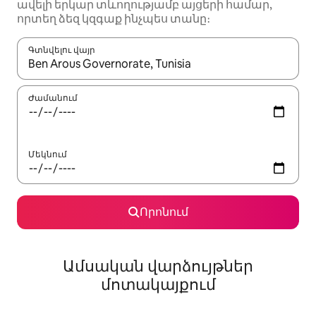
ավելի երկար տևողությամբ այցերի համար,
որտեղ ձեզ կզգաք ինչպես տանը։
Գտնվելու վայր
Երբ արդյունքները հասանելի լինեն, սլաքների ստեղնե
Ժամանում
Մեկնում
Որոնում
Ամսական վարձույթներ
մոտակայքում