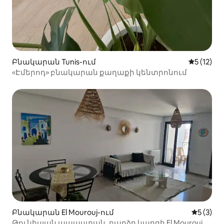
Բնակարան Tunis-ում
Միջին վա
5 (12)
«Էմերոդ» բնակարան քաղաքի կենտրոնում
Բնակարան El Mourouj-ում
Միջին վ
5 (3)
Թունիսյան ապաստան. բարձր կարգի El Mourouj