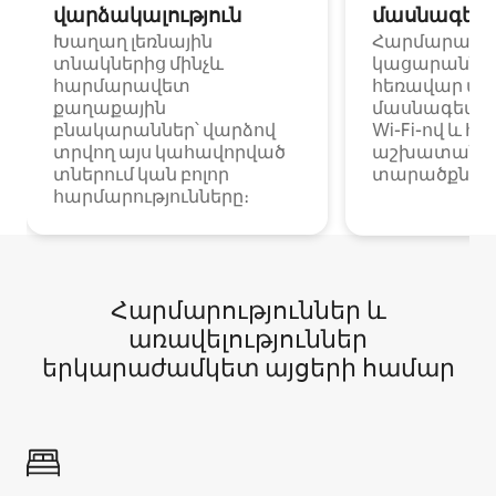
վարձակալություն
մասնագետ
Խաղաղ լեռնային
Հարմարավ
տնակներից մինչև
կացարաններ 
հարմարավետ
հեռավար ա
քաղաքային
մասնագետնե
բնակարաններ՝ վարձով
Wi-Fi-ով և հ
տրվող այս կահավորված
աշխատանքա
տներում կան բոլոր
տարածքներո
հարմարությունները։
Հարմարություններ և
առավելություններ
երկարաժամկետ այցերի համար