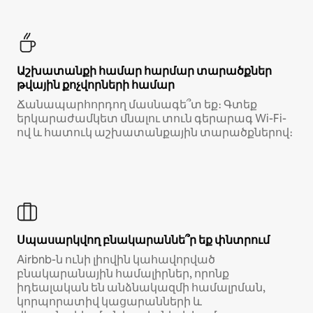
Աշխատանքի համար հարմար տարածքներ
թվային քոչվորների համար
Ճանապարհորդող մասնագե՞տ եք։ Գտեք
երկարաժամկետ մնալու տուն գերարագ Wi-Fi-
ով և հատուկ աշխատանքային տարածքներով։
Սպասարկվող բնակարաննե՞ր եք փնտրում
Airbnb-ն ունի լիովին կահավորված
բնակարանային համալիրներ, որոնք
իդեալական են անձնակազմի համալրման,
կորպորատիվ կացարանների և