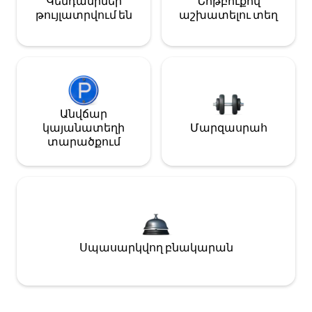
Կենդանիներ
Նոթբուքով
թույլատրվում են
աշխատելու տեղ
Անվճար
կայանատեղի
Մարզասրահ
տարածքում
Սպասարկվող բնակարան