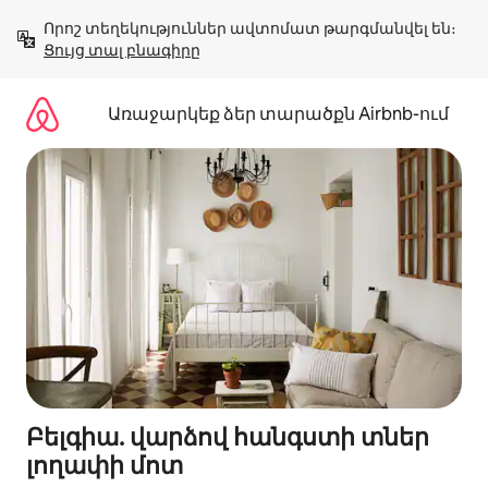
Անցնել
Որոշ տեղեկություններ ավտոմատ թարգմանվել են։ 
բովանդակությանը
Ցույց տալ բնագիրը
Առաջարկեք ձեր տարածքն Airbnb-ում
Բելգիա. վարձով հանգստի տներ
լողափի մոտ