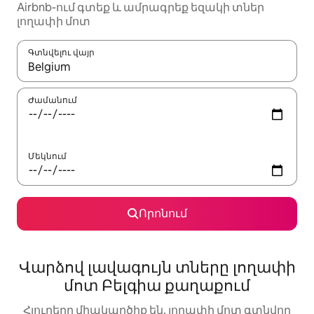
Airbnb-ում գտեք և ամրագրեք եզակի տներ
լողափի մոտ
Գտնվելու վայր
Երբ արդյունքները հասանելի լինեն, սլաքների ստեղնե
Ժամանում
Մեկնում
Որոնում
Վարձով լավագույն տները լողափի
մոտ Բելգիա քաղաքում
Հյուրերը միակարծիք են. լողափի մոտ գտնվող