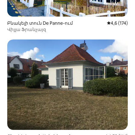
Բնակելի տուն De Panne-ում
Միջին վարկա
4,6 (174)
Վիլլա Ֆրանչայզ