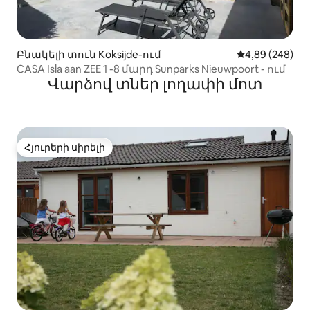
Բնակելի տուն Koksijde-ում
Միջին վարկան
4,89 (248)
CASA Isla aan ZEE 1 -8 մարդ Sunparks Nieuwpoort - ում
Վարձով տներ լողափի մոտ
Հյուրերի սիրելի
Հյուրերի սիրելի