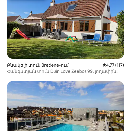
Բնակելի տուն Bredene-ում
Միջին վարկա
4,77 (117)
Հանգստյան տուն Duin Love Zeebos 99, լողափին
մոտ