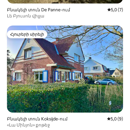
Բնակելի տուն De Panne-ում
Միջին վար
5,0 (7)
Լե Բյուսոն վիլլա
Հյուրերի սիրելի
Հյուրերի սիրելի
Բնակելի տուն Koksijde-ում
Միջին վար
5,0 (9)
«Լա Մինյոն» քոթեջ