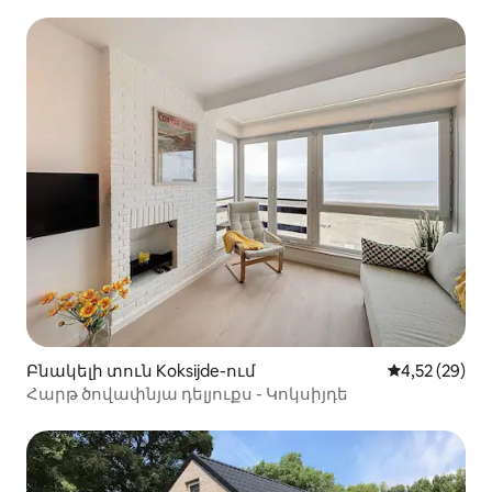
Բնակելի տուն Koksijde-ում
Միջին վարկա
4,52 (29)
Հարթ ծովափնյա դելյուքս - Կոկսիյդե