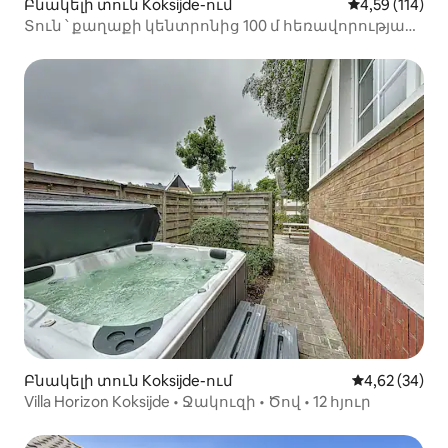
Բնակելի տուն Koksijde-ում
Միջին վարկա
4,59 (114)
Տուն ՝ քաղաքի կենտրոնից 100 մ հեռավորության
վրա գտնվող կայանատեղիով ։
Բնակելի տուն Koksijde-ում
Միջին վարկա
4,62 (34)
Villa Horizon Koksijde • Ջակուզի • Ծով • 12 հյուր