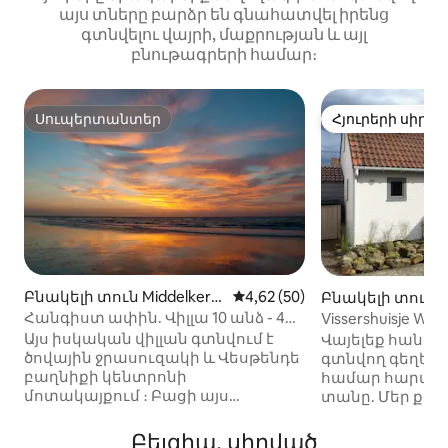
այս տները բարձր են գնահատվել իրենց
գտնվելու վայրի, մաքրության և այլ
բնութագրերի համար։
Սուպերտանտեր
Հյուրերի սիրել
Սուպերտանտեր
Հյուրերի սիրել
Բնակելի տուն Middelkerk
Միջին վարկանիշը՝ 5-ից 4,6
4,62 (50)
Բնակելի տուն D
e-ում
մ
Հանգիստ ափին. Վիլլա 10 անձ - 4
Vissershuisje Wen
ննջասենյակ - 2 լոգասենյակ
Այս իսկական վիլլան գտնվում է
Վայելեք հանգի
ծովային ջրասուզակի և Վեսթենդե
գտնվող գեղեց
բաղնիքի կենտրոնի
համար հարմա
մոտակայքում ։ Բացի այս
տանը. Մեր քոթ
ֆանտաստիկ թաղամասից,
երկու ծովափն
սեփականությունն ինքնին շատ
հանգստավայրե
Բելգիա․ սիրված