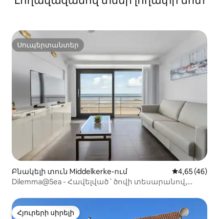
Լողավազանով տներ լողափի մոտ
Սուպերտանտեր
Սուպերտանտեր
Բնակելի տուն Middelkerke-ում
Միջին վարկա
4,65 (46)
Dilemma@Sea - Հավելված ՝ ծովի տեսարանով,
տեռասով և լողավազանով
Հյուրերի սիրելի
Հյուրերի սիրելի