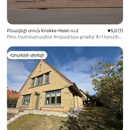
Բնակելի տուն Knokke-Heist-ում
Միջին վար
5,0 (7)
Pino, հարմարավետ ծովափնյա քոթեջ՝ 8+1 հյուրի
համար, տեռասով
Հյուրերի սիրելի
Հյուրերի սիրելի