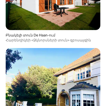
Բնակելի տուն De Haan-ում
Հարենդիկեի «Ձկնորսների տուն» զբոսայգին