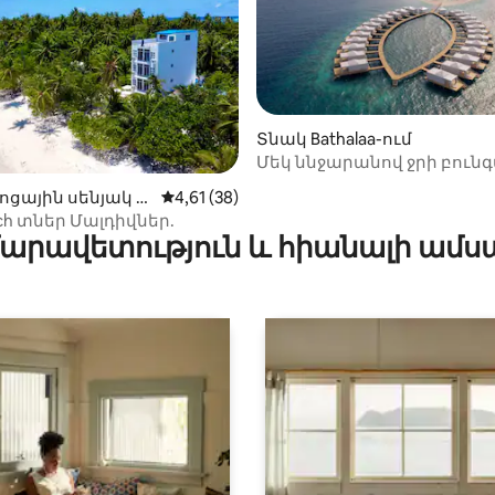
Տնակ Bathalaa-ում
Մեկ ննջարանով ջրի բունգ
ավելի քան Stilts
ը՝ 5-ից 5, 5 կարծիք
ոցային սենյակ H
Միջին վարկանիշը՝ 5-ից 4,61, 38 կարծ
4,61 (38)
eedhoo-ում
ach տներ Մալդիվներ.
արավետություն և հիանալի ամս