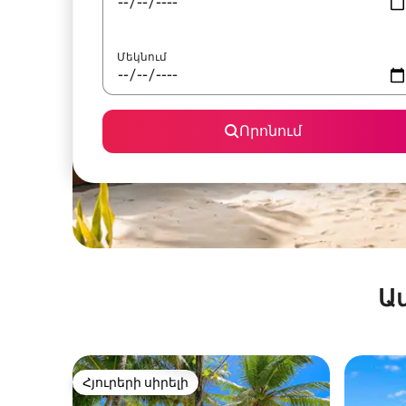
Մեկնում
Որոնում
Ա
Հյուրերի սիրելի
Հյուրերի սիրելի