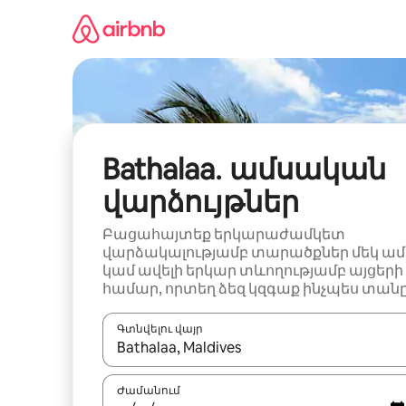
Անցնել
բովանդակությանը
Bathalaa․ ամսական
վարձույթներ
Բացահայտեք երկարաժամկետ
վարձակալությամբ տարածքներ մեկ ամ
կամ ավելի երկար տևողությամբ այցերի
համար, որտեղ ձեզ կզգաք ինչպես տանը
Գտնվելու վայր
Երբ արդյունքները հասանելի լինեն, սլաք
Ժամանում