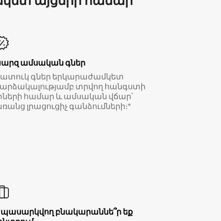
մկետ այցերի համար
Պարզ ամսական գներ
Հատուկ գներ երկարաժամկետ
արձակալությամբ տրվող հանգստի
ների համար և ամսական վճար՝
ռանց լրացուցիչ գանձումների։*
Սպասարկվող բնակարաննե՞ր եք