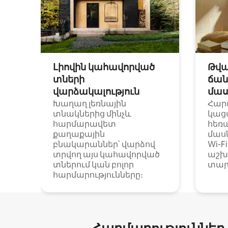
Լիովին կահավորված
Թվա
տների
ճան
վարձակալություն
մաս
Խաղաղ լեռնային
Հար
տնակներից մինչև
կաց
հարմարավետ
հեռ
քաղաքային
մաս
բնակարաններ՝ վարձով
Wi-F
տրվող այս կահավորված
աշխ
տներում կան բոլոր
տար
հարմարությունները։