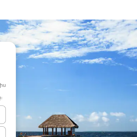
իս
։
ների ստեղներով նավարկեք վեր և վար կամ ուսումնասիրեք հ