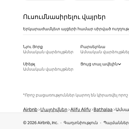
Ուսումնասիրելու վայրեր
Երկարաժամկետ այցերի համար սիրված ուղղութ
Նյու Յորք
Բարսելոնա
Ամսական վարձույթներ
Ամսական վարձույթնե
Սիեթլ
Ցույց տալ ավելին
Ամսական վարձույթներ
*Որոշ բացառություններ կարող են կիրառվել ո
Airbnb
Մալդիվներ
Alifu Alifu
Bathalaa
Ամսա
© 2026 Airbnb, Inc.
Գաղտնիություն
Պայմաններ