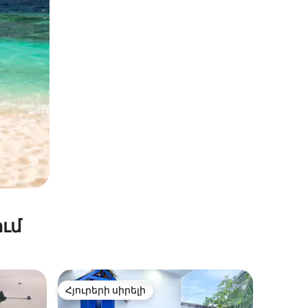
ւմ
Հյուրերի սիրելի
Հյուրերի սիրելի