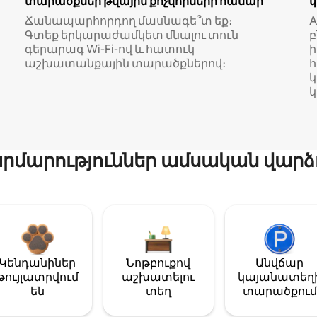
տարածքներ թվային քոչվորների համար
Ճանապարհորդող մասնագե՞տ եք։
A
Գտեք երկարաժամկետ մնալու տուն
բ
գերարագ Wi-Fi-ով և հատուկ
աշխատանքային տարածքներով։
կ
մարություններ ամսական վարձ
Կենդանիներ
Նոթբուքով
Անվճար
թույլատրվում
աշխատելու
կայանատեղ
են
տեղ
տարածքում