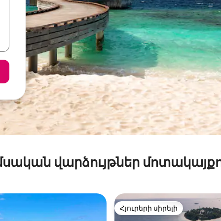
մսական վարձույթներ մոտակայքո
Հյուրերի սիրելի
Հյուրերի սիրելի