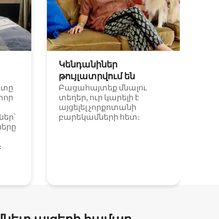
Կենդանիներ
թույլատրվում են
ետը
Բացահայտեք մնալու
փոր
տեղեր, ուր կարելի է
այցելել չորքոտանի
եր՝
բարեկամների հետ։
ները
։