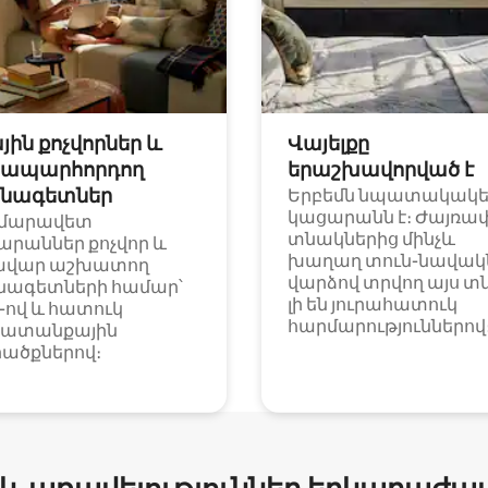
յին քոչվորներ և
Վայելքը
ապարհորդող
երաշխավորված է
նագետներ
Երբեմն նպատակակ
կացարանն է։ Ժայռա
մարավետ
տնակներից մինչև
արաններ քոչվոր և
խաղաղ տուն-նավակն
ավար աշխատող
վարձով տրվող այս տ
նագետների համար՝
լի են յուրահատուկ
i-ով և հատուկ
հարմարություններով
ատանքային
ածքներով։