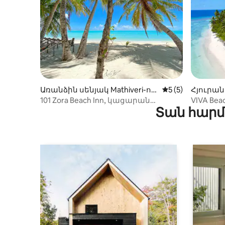
Առանձին սենյակ Mathiveri-ու
Միջին վարկանիշ
5 (5)
Հյուրան
մ
angnaam
101 Zora Beach Inn, կացարան
VIVA Be
Տան հարմ
լողափին