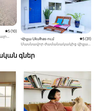
Միջին վարկանիշը՝ 5-ից 5, 10 կարծիք
5 (10)
ալո
Վիլլա Ukulhas-ում
Միջին վարկանիշ
5 (31)
Մասնավոր ժամանակակից վիլլա
իք
գեղեցիկ կղզում
ական գներ