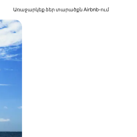
Առաջարկեք ձեր տարածքն Airbnb-ում
պելով կամ մատը սահեցնելով։