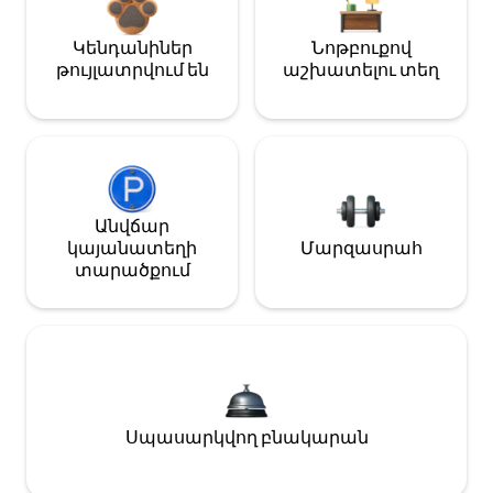
Կենդանիներ
Նոթբուքով
թույլատրվում են
աշխատելու տեղ
Անվճար
կայանատեղի
Մարզասրահ
տարածքում
Սպասարկվող բնակարան