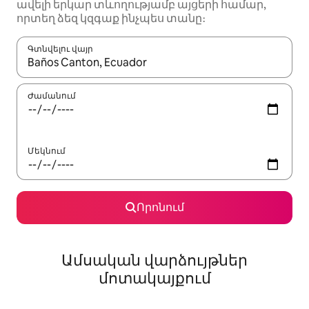
ավելի երկար տևողությամբ այցերի համար,
որտեղ ձեզ կզգաք ինչպես տանը։
Գտնվելու վայր
Երբ արդյունքները հասանելի լինեն, սլաքների ստեղնե
Ժամանում
Մեկնում
Որոնում
Ամսական վարձույթներ
մոտակայքում