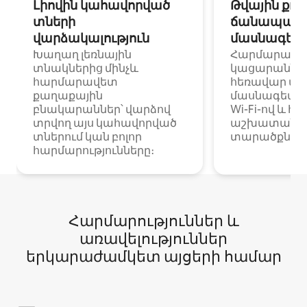
Լիովին կահավորված
Թվային քոչ
տների
ճանապարհ
վարձակալություն
մասնագետ
Խաղաղ լեռնային
Հարմարավ
տնակներից մինչև
կացարաններ 
հարմարավետ
հեռավար ա
քաղաքային
մասնագետնե
բնակարաններ՝ վարձով
Wi-Fi-ով և հ
տրվող այս կահավորված
աշխատանքա
տներում կան բոլոր
տարածքներո
հարմարությունները։
Հարմարություններ և
առավելություններ
երկարաժամկետ այցերի համար