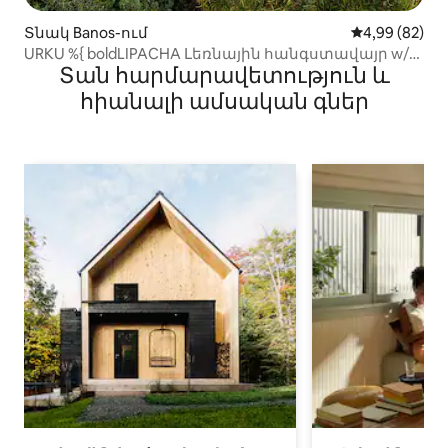
Տնակ Banos-ում
Միջին վարկա
4,99 (82)
URKU %{ boldLIPACHA Լեռնային հանգստավայր w/
Տան հարմարավետություն և
Օրգանական պարտեզ
հիանալի ամսական գներ