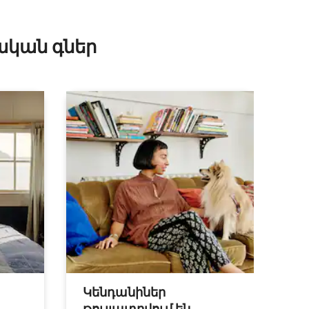
ական գներ
Կենդանիներ
թույլատրվում են