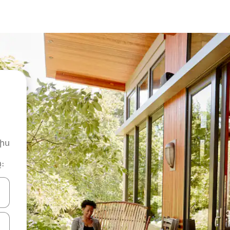
իս
։
ների ստեղներով նավարկեք վեր և վար կամ ուսումնասիրեք հ