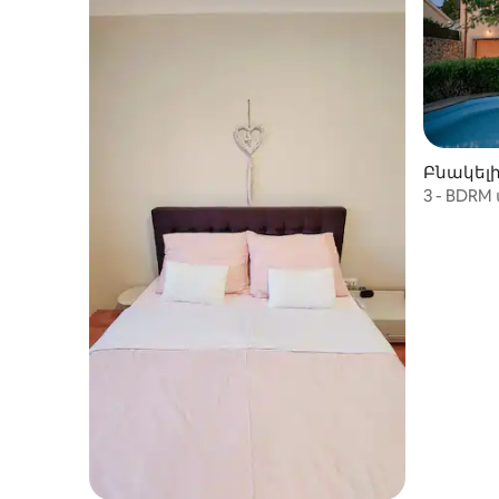
Բնակելի 
3 - BDRM
տեսարա
լողավա