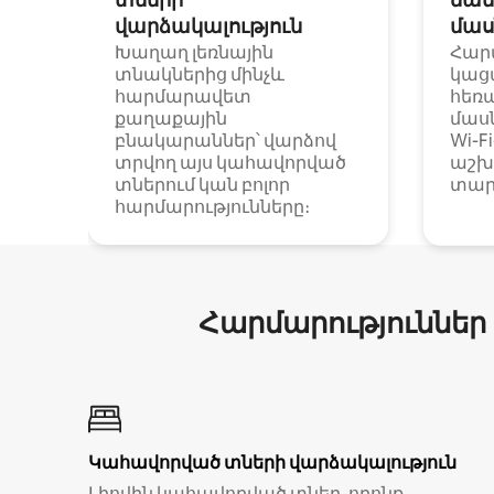
վարձակալություն
մաս
Խաղաղ լեռնային
Հար
տնակներից մինչև
կաց
հարմարավետ
հեռ
քաղաքային
մաս
բնակարաններ՝ վարձով
Wi-F
տրվող այս կահավորված
աշխ
տներում կան բոլոր
տար
հարմարությունները։
Հարմարություններ
Կահավորված տների վարձակալություն
Լիովին կահավորված տներ, որոնք