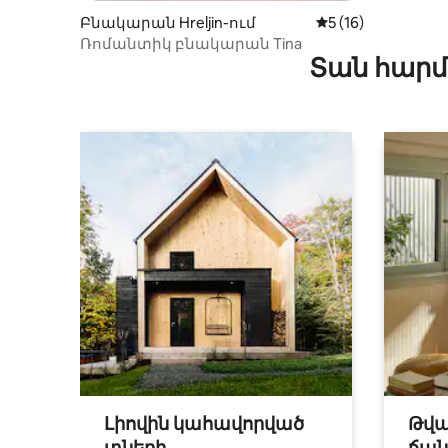
Բնակարան Hreljin-ում
Միջին վարկանիշը
5 (16)
Ռոմանտիկ բնակարան Tina
Տան հարմ
Լիովին կահավորված
Թվա
տների
ճան