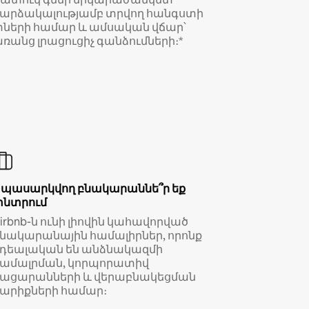
արձակալությամբ տրվող հանգստի
ների համար և ամսական վճար՝
ռանց լրացուցիչ գանձումների։*
Սպասարկվող բնակարաննե՞ր եք
փնտրում
irbnb-ն ունի լիովին կահավորված
նակարանային համալիրներ, որոնք
իդեալական են անձնակազմի
համալրման, կորպորատիվ
կացարանների և վերաբնակեցման
արիքների համար։