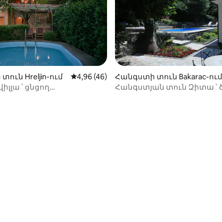
տուն Hreljin-ում
Միջին վարկանիշը՝ 5-ից 4,96, 46 կարծ
4,96 (46)
Հանգստի տուն Bakarac-ու
 վիլլա ՝ ցնցող
Հանգստյան տուն Զիտա ՝ 
ններով | Առանձին
ֆանտաստիկ տեսարաննե
զան