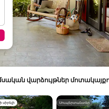
մսական վարձույթներ մոտակայքո
ի սիրելի
Սուպերտանտեր
ի սիրելի
Սուպերտանտեր