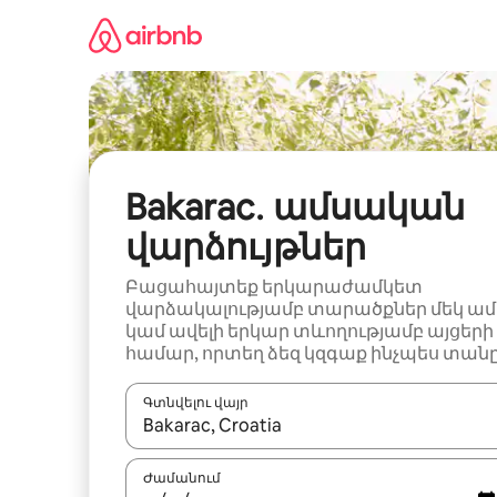
Անցնել
բովանդակությանը
Bakarac․ ամսական
վարձույթներ
Բացահայտեք երկարաժամկետ
վարձակալությամբ տարածքներ մեկ ամ
կամ ավելի երկար տևողությամբ այցերի
համար, որտեղ ձեզ կզգաք ինչպես տանը
Գտնվելու վայր
Երբ արդյունքները հասանելի լինեն, սլաք
Ժամանում