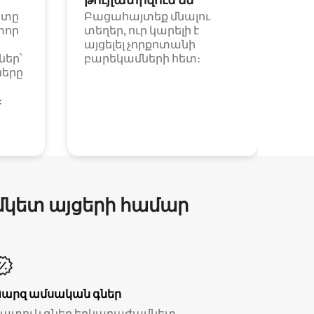
ետը
Բացահայտեք մնալու
փոր
տեղեր, ուր կարելի է
այցելել չորքոտանի
եր՝
բարեկամների հետ։
ները
։
մկետ այցերի համար
Պարզ ամսական գներ
Հատուկ գներ երկարաժամկետ