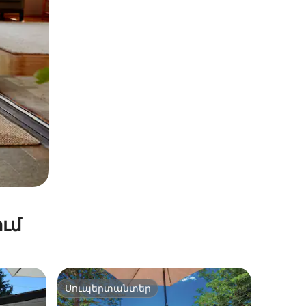
ւմ
Սուպերտանտեր
Սուպերտանտեր