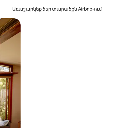
Առաջարկեք ձեր տարածքն Airbnb-ում
պելով կամ մատը սահեցնելով։