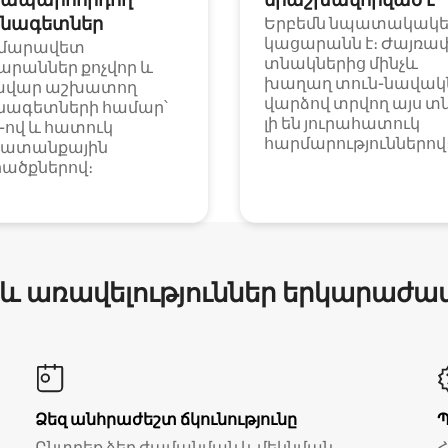
նագետներ
Երբեմն նպատակակ
կացարանն է։ Ժայռա
մարավետ
տնակներից մինչև
արաններ քոչվոր և
խաղաղ տուն-նավակն
ավար աշխատող
վարձով տրվող այս տ
նագետների համար՝
լի են յուրահատուկ
i-ով և հատուկ
հարմարություններով
ատանքային
ածքներով։
 և առավելություններ երկարաժա
Ձեզ անհրաժեշտ ճկունությունը
Ընտրեք ձեր ժամանման և մեկնման