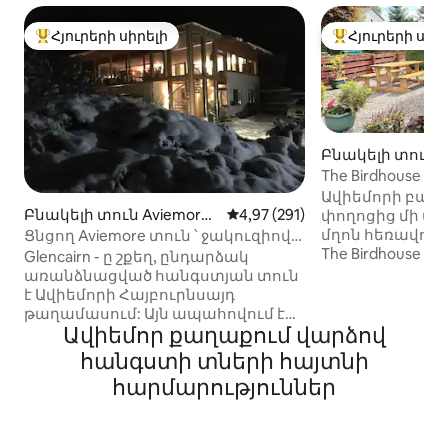
Հյուրերի սիրելի
Հյուրերի սիր
Հյուրերի սիրելի լավագույն տները
Հյուրերի սիրել
Բնակելի տուն Հ
րջան-ում
The Birdhouse A
մահճակալ պա
Ավիեմորի բանո
Բնակելի տուն Aviemore-
Միջին վարկանիշը՝ 5-ից 4,97
4,97 (291)
փողոցից մի փո
ում
մղոն հեռավորո
Ցնցող Aviemore տուն ՝ ջակուզիով
The Birdhouse 
և սաունայով
Glencairn - ը շքեղ, ընդարձակ
փոքրիկ տուն է,
առանձնացված հանգստյան տուն
հանգիստ կուլտի
է Ավիեմորի Հայբուրնսայդ
անվճար փողոց
թաղամասում: Այն ապահովում է
կայանատեղիով
Ավիեմոր քաղաքում վարձով
որակյալ բնակելի տարածք ՝
հետևի այգով ։ Օգտվելով
բազմաթիվ լրացուցիչ
հանգստի տների հայտնի
տեղական ուղե
հարմարություններով, այդ թվում ՝
հարմարություններ
՝ այն մոտավոր
Wi - Fi, ջակուզի, հատակի
ոտքով է մինչև 
ջեռուցում և սաունա, որոնք
Speyside Way - 
իդեալական են մեծ ընտանիքի
գտնվող The Bird
կամ հավաքույթների համար ։