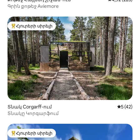
Գրին քոթեջ Aviemore
Հյուրերի սիրելի
Հյուրերի սիրելի լավագույն տները
Տնակ Corgarff-ում
Միջին վա
5 (42)
Տնակը Կորգարֆում
Հյուրերի սիրելի
Հյուրերի սիրելի լավագույն տները