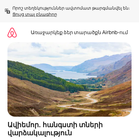
Անցնել
Որոշ տեղեկություններ ավտոմատ թարգմանվել են։ 
բովանդակությանը
Ցույց տալ բնագիրը
Առաջարկեք ձեր տարածքն Airbnb-ում
Ավիեմոր․ հանգստի տների
վարձակալություն