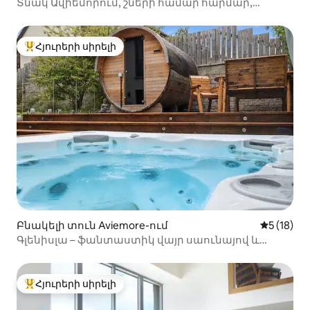
Տնակ Ավիեմորում, շների համար հարմար,
խարույկով
Հյուրերի սիրելի
Հյուրերի սիրելի լավագույն տները
Բնակելի տուն Aviemore-ում
Միջին վա
5 (18)
Գլենիսլա – ֆանտաստիկ վայր սաունայով և
ջակուզիով
Հյուրերի սիրելի
Հյուրերի սիրելի լավագույն տները