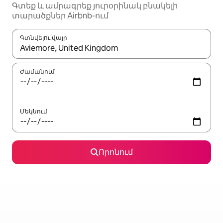
Գտեք և ամրագրեք յուրօրինակ բնակելի
տարածքներ Airbnb-ում
Գտնվելու վայր
Երբ արդյունքները հասանելի լինեն, սլաքների ստեղնե
Ժամանում
Մեկնում
Որոնում