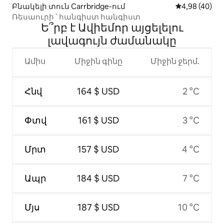
Բնակելի տուն Carrbridge-ում
Միջին վարկա
4,98 (40)
Ռեսաուրի ՝ հանգիստ հանգիստ
Ե՞րբ է Ավիեմոր այցելելու
լավագույն ժամանակը
Ամիս
Միջին գինը
Միջին ջերմ.
Հնվ
164 $ USD
2 °C
Փտվ
161 $ USD
3 °C
Մրտ
157 $ USD
4 °C
Ապր
184 $ USD
7 °C
Մյս
187 $ USD
10 °C