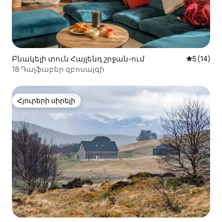
Բնակելի տուն Հայլենդ շրջան-ում
Միջին վա
5 (14)
18 Դալֆաբեր զբոսայգի
Հյուրերի սիրելի
Հյուրերի սիրելի