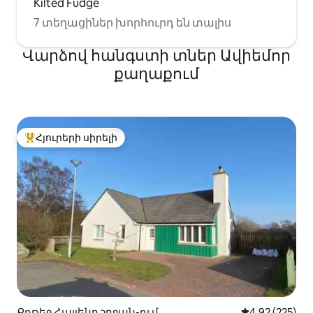
Kilted Fudge
7 տեղացիներ խորհուրդ են տալիս
Վարձով հանգստի տներ Ավիեմոր
քաղաքում
Հյուրերի սիրելի
Հյուրերի սիրելի լավագույն տները
Քոթեջ Հայլենդ շրջան-ում
Միջին վարկան
4,92 (225)