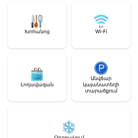
հիմք է բոլոր բ
Բացօթյա ժամանցի համար
միջոցառումնե
նախատեսված տախտակամածով
շրջակայքում գ
և ամբողջ երկարությամբ
տանը հանգստա
պատշգամբով տարածքից դուրս ։
Տունը մոտակա
Գտնվում է տեղական անտառի
Խոհանոց
Wi-Fi
րոպե հեռավորո
կողքին ՝ ակտիվ հյուրերի համար,
սուպերմարկետ
որոնք ունեն բազմաթիվ վազքի և
զբոսավայրով ։
լեռնային հեծանվային
արահետներ ։ (4,5,6 և 7 գիշեր
տևողությամբ այցերի համար
զեղչերն ավտոմատ կցուցադրվեն
)։ Կից այգի
Անվճար
Լողավազան
կայանատեղի
տարածքում
Օդորակում