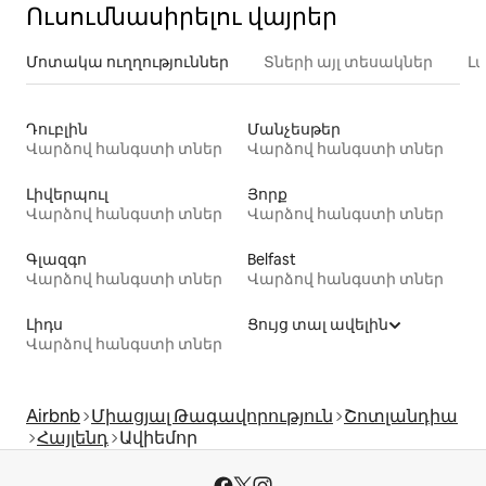
Ուսումնասիրելու վայրեր
Մոտակա ուղղություններ
Տների այլ տեսակներ
Լ
Դուբլին
Մանչեսթեր
Վարձով հանգստի տներ
Վարձով հանգստի տներ
Լիվերպուլ
Յորք
Վարձով հանգստի տներ
Վարձով հանգստի տներ
Գլազգո
Belfast
Վարձով հանգստի տներ
Վարձով հանգստի տներ
Լիդս
Ցույց տալ ավելին
Վարձով հանգստի տներ
Airbnb
Միացյալ Թագավորություն
Շոտլանդիա
Հայլենդ
Ավիեմոր