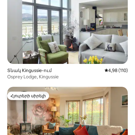
Տնակ Kingussie-ում
Միջին վարկա
4,98 (110)
Osprey Lodge, Kingussie
Հյուրերի սիրելի
Հյուրերի սիրելի