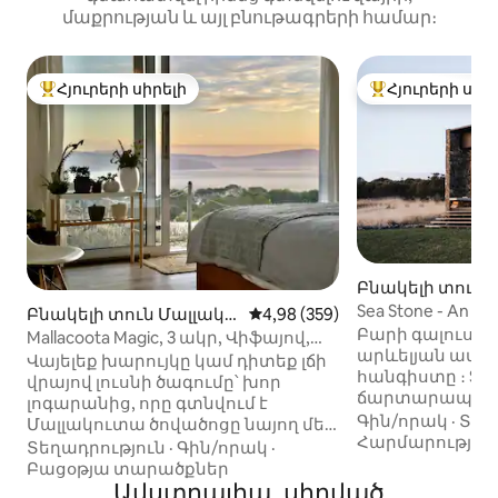
մաքրության և այլ բնութագրերի համար։
Հյուրերի սիրելի
Հյուրերի սիր
Հյուրերի սիրելի լավագույն տները
Հյուրերի սիրել
Բնակելի տուն 
ւմ
Sea Stone - An O
Բնակելի տուն Մալլակո
Միջին վարկանիշը՝ 5-ից 4,98
4,98 (359)
Luxury Stay
Բարի գալուստ
ւտա-ում
Mallacoota Magic, 3 ակր, Վիֆայով,
արևելյան ափով
երկտեղանի մահճակալ (180–
Վայելեք խարույկը կամ դիտեք լճի
հանգիստը ։ Sea 
220 սմ), էլեկտրամոբիլ
վրայով լուսնի ծագումը՝ խոր
ճարտարապետո
լոգարանից, որը գտնվում է
օվկիանոսի ափ
Գին/որակ
·
Տեղ
Մալլակուտա ծովածոցը նայող մեր
սեփականություն
Հարմարությու
երեք ակր տարածքում։ Էներգիա
Տեղադրություն
·
Գին/որակ
·
համայնապատկ
վերականգնեք կենգուրուների,
Բացօթյա տարածքներ
տեսարաններ, ո
լիրաբերդերի և արծիվների հետ և
Ավստրալիա․ սիրված