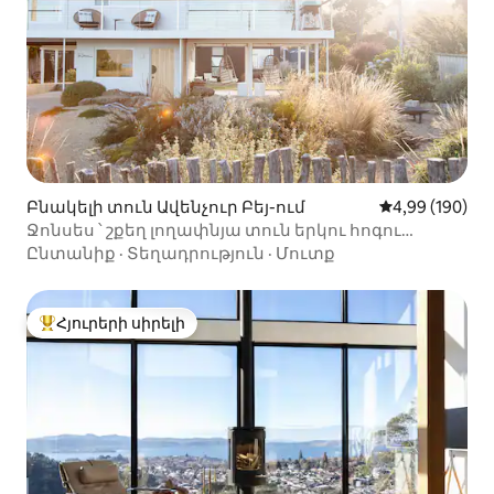
Բնակելի տուն Ավենչուր Բեյ-ում
Միջին վարկան
4,99 (190)
Ջոնսես ՝ շքեղ լողափնյա տուն երկու հոգու
համար
Ընտանիք
·
Տեղադրություն
·
Մուտք
Հյուրերի սիրելի
Հյուրերի սիրելի լավագույն տները