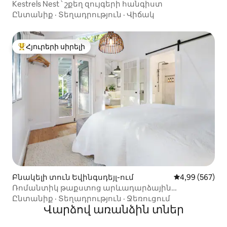
Kestrels Nest ՝ շքեղ զույգերի հանգիստ
Ընտանիք
·
Տեղադրություն
·
Վիճակ
Հյուրերի սիրելի
Հյուրերի սիրելի լավագույն տները
Բնակելի տուն Եվինգսդեյլ-ում
Միջին վարկան
4,99 (567)
Ռոմանտիկ թաքստոց արևադարձային
դրախտում
Ընտանիք
·
Տեղադրություն
·
Ջեռուցում
Վարձով առանձին տներ