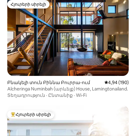
Հյուրերի սիրելի
Հյուրերի սիրելի
Բնակելի տուն Բիննա Բուրրա-ում
Միջին վարկան
4,94 (190)
Alcheringa Numinbah (արևելք) House, Lamingtonailand.
Տեղադրություն
·
Ընտանիք
·
Wi-Fi
Հյուրերի սիրելի
Հյուրերի սիրելի լավագույն տները