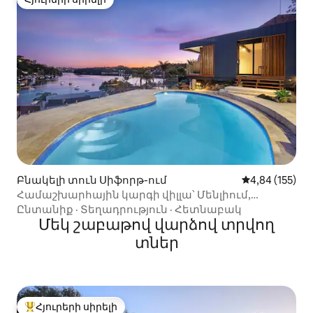
Հյուրերի սիրելի
Բնակելի տուն Սիֆորթ-ում
Միջին վարկան
4,84 (155)
Համաշխարհային կարգի վիլլա՝ Մենլիում,
մասնավոր լողափով և ծովածոցով
Ընտանիք
·
Տեղադրություն
·
Հետնաբակ
Մեկ շաբաթով վարձով տրվող
տներ
Հյուրերի սիրելի
Հյուրերի սիրելի լավագույն տները