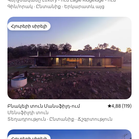
Գին/որակ
·
Ընտանիք
·
Երկարատև այց
Հյուրերի սիրելի
Հյուրերի սիրելի
Բնակելի տուն Մանսֆիլդ-ում
Միջին վարկա
4,88 (119)
Մենսֆիլդի տուն
Տեղադրություն
·
Ընտանիք
·
Ճշգրտություն
Հյուրերի սիրելի