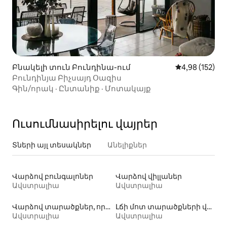
Բնակելի տուն Բունդինա-ում
Միջին վարկան
4,98 (152)
Բունդինյա Բիչսայդ Օազիս
Գին/որակ
·
Ընտանիք
·
Մոտակայք
Ուսումնասիրելու վայրեր
Տների այլ տեսակներ
Անելիքներ
Վարձով բունգալոներ
Վարձով վիլլաներ
Ավստրալիա
Ավստրալիա
Վարձով տարածքներ, որտեղ թույլատրվում է մնալ տնային կենդանիների հետ
Լճի մոտ տարածքների վարձակալություն
Ավստրալիա
Ավստրալիա