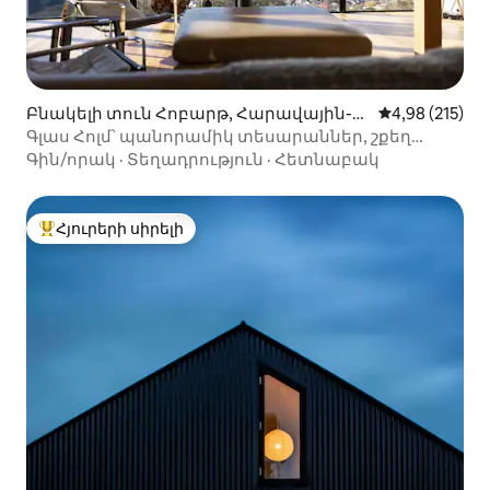
Բնակելի տուն Հոբարթ, Հարավային-ո
Միջին վարկան
4,98 (215)
ւմ
Գլաս Հոլմ՝ պանորամիկ տեսարաններ, շքեղ
հանգիստ
Գին/որակ
·
Տեղադրություն
·
Հետնաբակ
Հյուրերի սիրելի
Հյուրերի սիրելի լավագույն տները