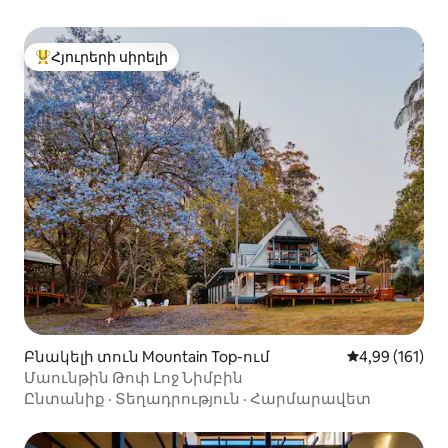
Հյուրերի սիրելի
Հյուրերի սիրելի լավագույն տները
Բնակելի տուն Mountain Top-ում
Միջին վարկա
4,99 (161)
Մաունթին Թոփ Լոջ Նիմբին
Ընտանիք
·
Տեղադրություն
·
Հարմարավետ