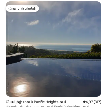
Հյուրերի սիրելի
Հյուրերի սիրելի
Բնակելի տուն Pacific Heights-ում
Միջին վարկան
4,97 (317)
Վերջնականը Luxury - ում Eagle Ridgeidge - ում