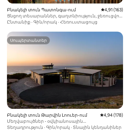
Բնակելի տուն Պատոնգա-ում
Միջին վարկա
4,91 (163)
Ցնցող տեսարաններ, գաղտնիություն, ջեռուցվող
լողավազան և սաունա
Ընտանիք
·
Գին/որակ
·
Հեռուստացույց
Սուպերտանտեր
Սուպերտանտեր
Բնակելի տուն Թարվին Լոուեր-ում
Միջին վարկան
4,94 (178)
Մեղվաբույծներ - օվկիանոսային
ճարտարապետական արտաճանապարհային
Տեղադրություն
·
Գին/որակ
·
Տնային կենդանիներ