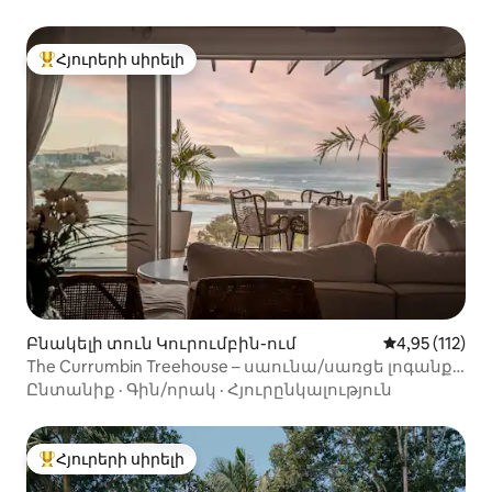
արգելավայր
Հյուրերի սիրելի
Հյուրերի սիրելի լավագույն տները
Բնակելի տուն Կուրումբին-ում
Միջին վարկա
4,95 (112)
The Currumbin Treehouse – սաունա/սառցե լոգանք/
փլոթ/լողավազան
Ընտանիք
·
Գին/որակ
·
Հյուրընկալություն
Հյուրերի սիրելի
Հյուրերի սիրելի լավագույն տները