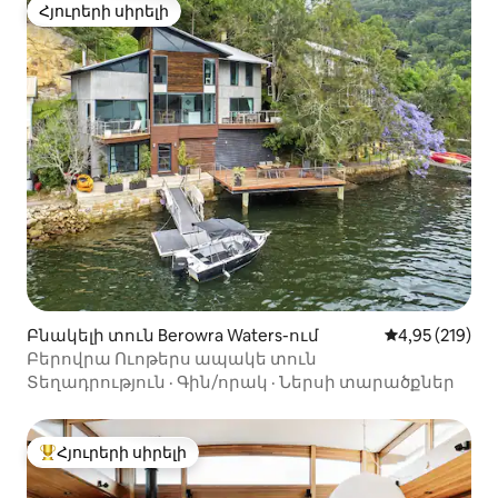
Հյուրերի սիրելի
Հյուրերի սիրելի
Բնակելի տուն Berowra Waters-ում
Միջին վարկան
4,95 (219)
Բերովրա Ուոթերս ապակե տուն
Տեղադրություն
·
Գին/որակ
·
Ներսի տարածքներ
Հյուրերի սիրելի
Հյուրերի սիրելի լավագույն տները