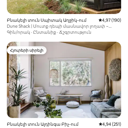
Բնակելի տուն Սպիտակ Աղջիկ-ում
Միջին վարկան
4,97 (190)
Dune Shack | Մուտք դեպի մասնավոր լողափ ~
Սաունա ~ Կրակ
Գին/որակ
·
Ընտանիք
·
Ճշգրտություն
Հյուրերի սիրելի
Հյուրերի սիրելի
Բնակելի տուն Ալդինգա Բիչ-ում
Միջին վարկան
4,94 (251)