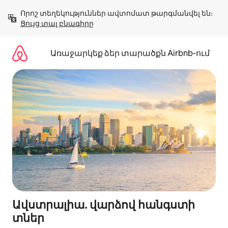
Անցնել
Որոշ տեղեկություններ ավտոմատ թարգմանվել են։ 
բովանդակությանը
Ցույց տալ բնագիրը
Առաջարկեք ձեր տարածքն Airbnb-ում
Ավստրալիա. վարձով հանգստի
տներ