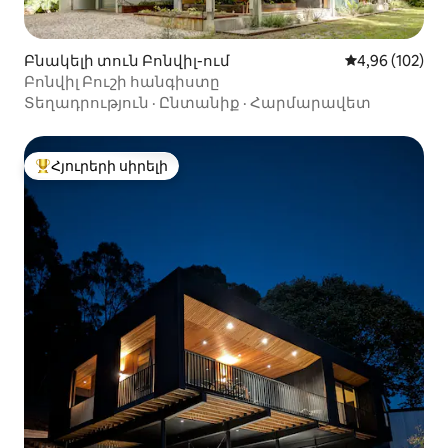
Բնակելի տուն Բոնվիլ-ում
Միջին վարկան
4,96 (102)
Բոնվիլ Բուշի հանգիստը
Տեղադրություն
·
Ընտանիք
·
Հարմարավետ
Հյուրերի սիրելի
Հյուրերի սիրելի լավագույն տները