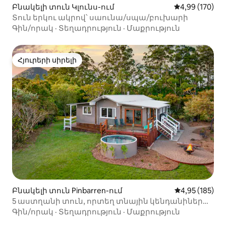
Բնակելի տուն Կլունս-ում
Միջին վարկան
4,99 (170)
Տուն երկու ակրով՝ սաունա/սպա/բուխարի
Գին/որակ
·
Տեղադրություն
·
Մաքրություն
Հյուրերի սիրելի
Հյուրերի սիրելի
Բնակելի տուն Pinbarren-ում
Միջին վարկան
4,95 (185)
5 աստղանի տուն, որտեղ տնային կենդանիներ
են թույլատրվում
Գին/որակ
·
Տեղադրություն
·
Մաքրություն