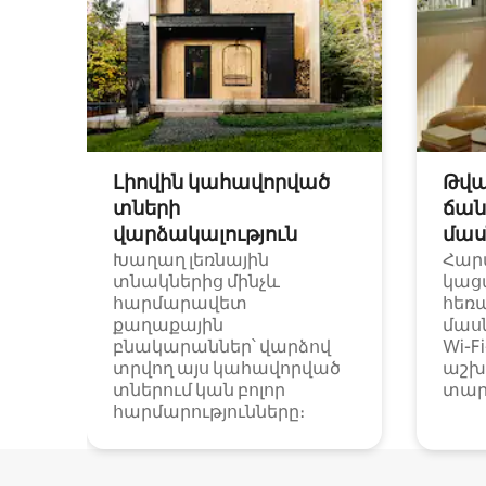
Լիովին կահավորված
Թվա
տների
ճան
վարձակալություն
մաս
Խաղաղ լեռնային
Հար
տնակներից մինչև
կաց
հարմարավետ
հեռ
քաղաքային
մաս
բնակարաններ՝ վարձով
Wi-F
տրվող այս կահավորված
աշխ
տներում կան բոլոր
տար
հարմարությունները։