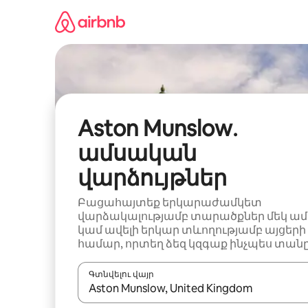
Անցնել
բովանդակությանը
Aston Munslow․
ամսական
վարձույթներ
Բացահայտեք երկարաժամկետ
վարձակալությամբ տարածքներ մեկ ամ
կամ ավելի երկար տևողությամբ այցերի
համար, որտեղ ձեզ կզգաք ինչպես տանը
Գտնվելու վայր
Երբ արդյունքները հասանելի լինեն, սլաք