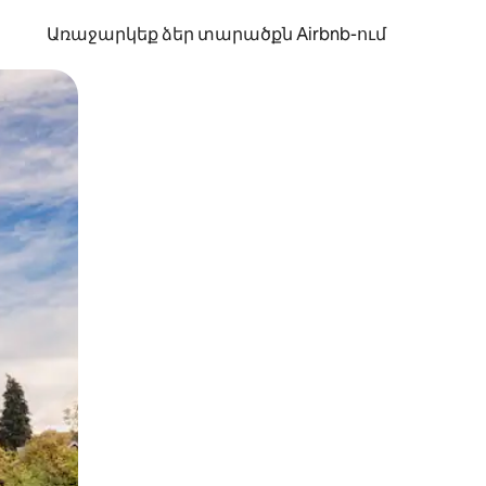
Առաջարկեք ձեր տարածքն Airbnb-ում
պելով կամ մատը սահեցնելով։