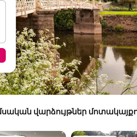
մսական վարձույթներ մոտակայքո