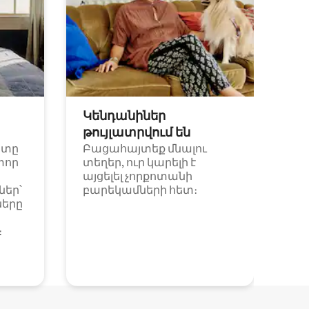
Կենդանիներ
թույլատրվում են
ետը
Բացահայտեք մնալու
փոր
տեղեր, ուր կարելի է
այցելել չորքոտանի
եր՝
բարեկամների հետ։
ները
։