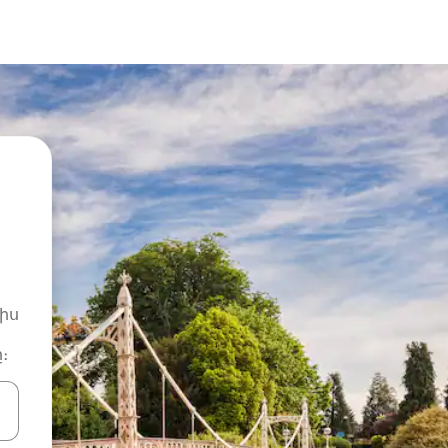
իս
։
ների ստեղներով նավարկեք վեր և վար կամ ուսումնասիրեք հ