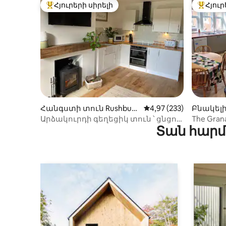
Հյուրերի սիրելի
Հյուր
Հյուրերի սիրելի լավագույն տները
Հյուրեր
Հանգստի տուն Rushbury
Միջին վարկանիշը՝ 5-
4,97 (233)
Բնակելի
-ում
-ում
Արձակուրդի գեղեցիկ տուն ՝ ցնցող
The Grana
Տան հարմ
երկրի տեսարաններով