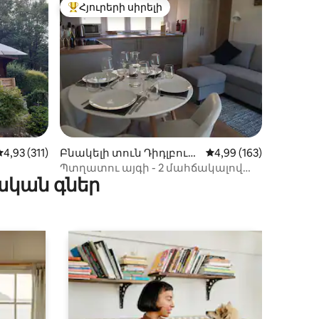
Հյուրերի սիրելի
 տները
Հյուրերի սիրելի լավագույն տները
իք
Միջին վարկանիշը՝ 5-ից 4,93, 311 կարծիք
4,93 (311)
Բնակելի տուն Դիդլբուր
Միջին վարկանիշը՝ 5
4,99 (163)
ի-ում
Պտղատու այգի - 2 մահճակալով
ական գներ
ամբար ՝ բացօթյա տարածքով: