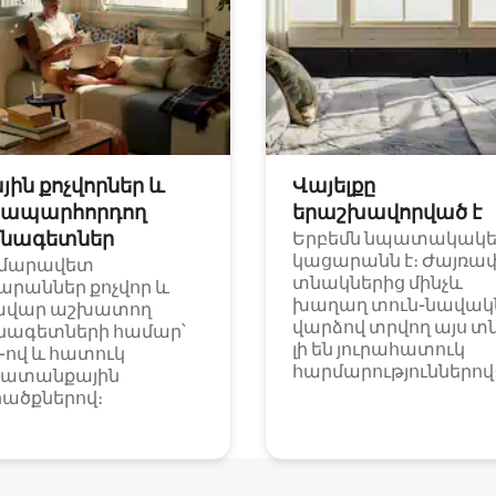
յին քոչվորներ և
Վայելքը
ապարհորդող
երաշխավորված է
նագետներ
Երբեմն նպատակակ
կացարանն է։ Ժայռա
մարավետ
տնակներից մինչև
արաններ քոչվոր և
խաղաղ տուն-նավակն
ավար աշխատող
վարձով տրվող այս տ
նագետների համար՝
լի են յուրահատուկ
i-ով և հատուկ
հարմարություններով
ատանքային
ածքներով։