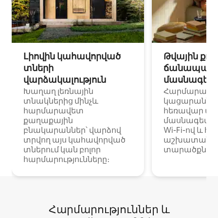
Լիովին կահավորված
Թվային քոչ
տների
ճանապարհ
վարձակալություն
մասնագետ
Խաղաղ լեռնային
Հարմարավ
տնակներից մինչև
կացարաններ 
հարմարավետ
հեռավար ա
քաղաքային
մասնագետնե
բնակարաններ՝ վարձով
Wi-Fi-ով և հ
տրվող այս կահավորված
աշխատանքա
տներում կան բոլոր
տարածքներո
հարմարությունները։
Հարմարություններ և