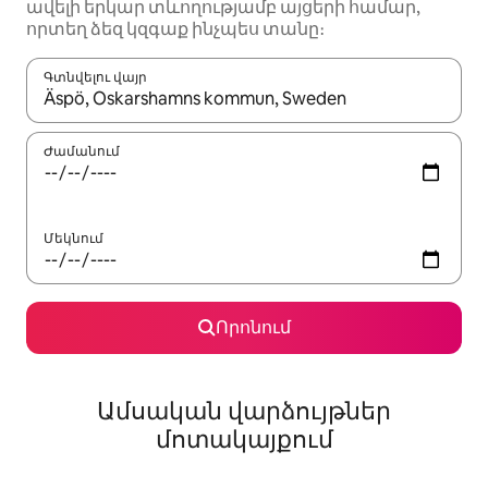
ավելի երկար տևողությամբ այցերի համար,
որտեղ ձեզ կզգաք ինչպես տանը։
Գտնվելու վայր
Երբ արդյունքները հասանելի լինեն, սլաքների ստեղնե
Ժամանում
Մեկնում
Որոնում
Ամսական վարձույթներ
մոտակայքում