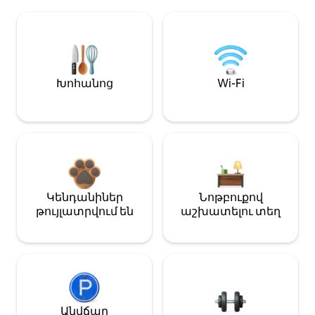
Խոհանոց
Wi-Fi
Կենդանիներ
Նոթբուքով
թույլատրվում են
աշխատելու տեղ
Անվճար