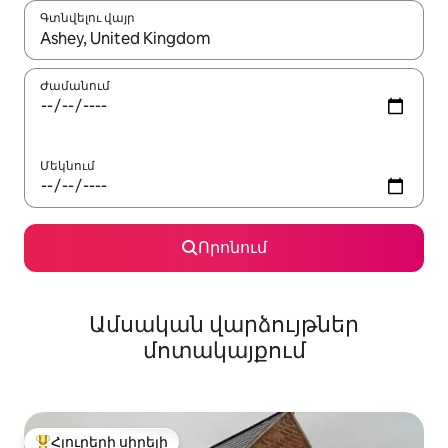
Գտնվելու վայր
Երբ արդյունքները հասանելի լինեն, սլաքների ստեղնե
Ժամանում
Մեկնում
Որոնում
Ամսական վարձույթներ
մոտակայքում
Հյուրերի սիրելի