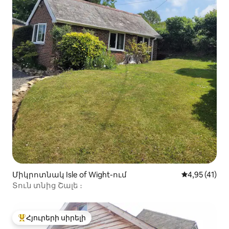
Միկրոտնակ Isle of Wight-ում
Միջին վարկ
4,95 (41)
Տուն տնից Շալե ։
Հյուրերի սիրելի
Հյուրերի սիրելի լավագույն տները