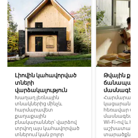
Լիովին կահավորված
Թվային քոչ
տների
ճանապարհ
վարձակալություն
մասնագետ
Խաղաղ լեռնային
Հարմարավ
տնակներից մինչև
կացարաններ 
հարմարավետ
հեռավար ա
քաղաքային
մասնագետնե
բնակարաններ՝ վարձով
Wi-Fi-ով և հ
տրվող այս կահավորված
աշխատանքա
տներում կան բոլոր
տարածքներո