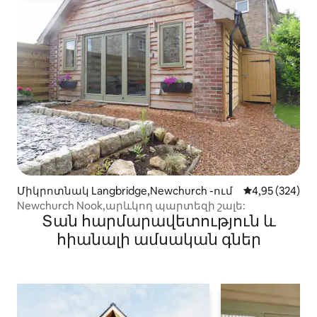
Միկրոտնակ Langbridge,Newchurch -ում
Միջին վարկան
4,95 (324)
Newchurch Nook,արևկող պարտեզի շալե:
Տան հարմարավետություն և
հիանալի ամսական գներ