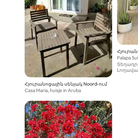
Հյուրան
agle-ում
Palapa Su
Տեղադրո
Լողավ
Հյուրանոցային սենյակ Noord-ում
Casa Maria, huisje in Aruba