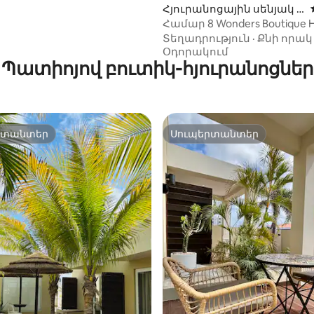
Հյուրանոցային սենյակ O
ranjestad-ում
Համար 8 Wonders Boutique H
Aruba
Տեղադրություն
·
Քնի որակ
Օդորակում
Պատիոյով բուտիկ-հյուրանոցներ
րտանտեր
Սուպերտանտեր
րտանտեր
Սուպերտանտեր