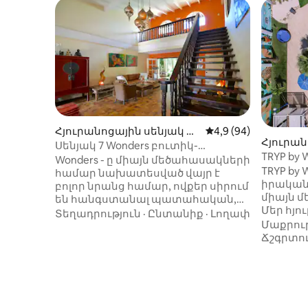
Հյուրանոցային սենյակ Or
Միջին վարկանիշը՝ 
4,9 (94)
Հյուրան
anjestad-ում
Սենյակ 7 Wonders բուտիկ-
TRYP by 
հյուրանոց Արուբա
Wonders - ը միայն մեծահասակների
մեծահա
TRYP by
համար նախատեսված վայր է
Երկտեղա
իրական
բոլոր նրանց համար, ովքեր սիրում
220 սմ) 
միայն 
են հանգստանալ պատահական,
Մեր հյո
բայց շքեղ շրջապատում, որտեղ
Տեղադրություն
·
Ընտանիք
·
Լողափ
նրբաճա
Մաքրութ
անհատական երանգը փոխում է
սենյակն
Ճշգրտու
ամեն ինչ: Պարսպապատ
յուրաքա
սեփականությունն ունի
հարմար
լողավազան, որը սնվում է բնական
ունենալ
աղբյուրից, ութ սենյակ ՝ սեփական
ժաման
լոգասենյակներով և առանձին
հարմարո
կայանատեղով: Հրաշալիքների