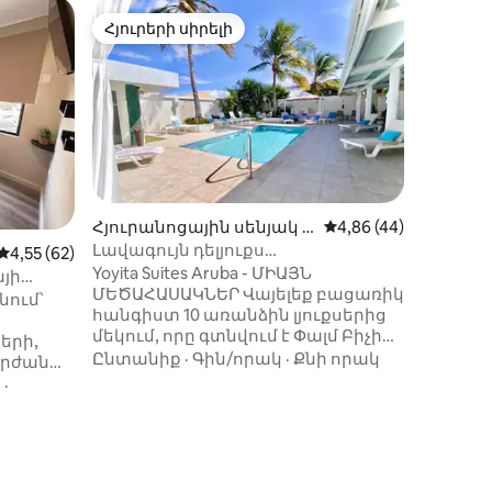
Հյուրերի սիրելի
Սուպե
Հյուրերի սիրելի
Սուպե
Հյուրանոցային սենյակ N
Միջին վարկանիշը՝ 
4,86 (44)
oord-ում
Լավագույն դելյուքս
Միջին վարկանիշը՝ 5-ից 4,55, 62 կարծիք
4,55 (62)
առանձնաբաժինը հեռանում է
Yoyita Suites Aruba - ՄԻԱՅՆ
այի
օվկիանոսից
ՄԵԾԱՀԱՍԱԿՆԵՐ Վայելեք բացառիկ
նում՝
հանգիստ 10 առանձին լյուքսերից
,
մեկում, որը գտնվում է Փալմ Բիչից
երի,
մի քանի քայլ հեռավորության վրա։
Ընտանիք
·
Գին/որակ
·
Քնի որակ
արժան
Միայն մեծահասակների համար
ն
·
նախատեսված այս
ից
հանգստավայրն առաջարկում է
իչ,
հարմարավետություն,
ց,
առանձնություն և
անգերազանցելի տեղադրություն․
ղանի