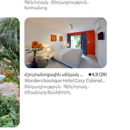
սենյակ թիվ 9
Գին/որակ
·
Տեղադրություն
·
Խոհանոց
Հյուրանոցային սենյակ Or
Միջին վարկանիշը՝
4,9 (29)
anjestad-ում
Wonders boutique Hotel Cozy Colonial
King Room
Տեղադրություն
·
Գին/որակ
·
Միայնակ ճամփորդ
իք