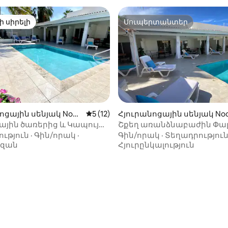
ի սիրելի
Սուպերտանտեր
ի սիրելի
Սուպերտանտեր
-ից 4,87, 23 կարծիք
ոցային սենյակ Noor
Միջին վարկանիշը՝ 5-ից 5, 12 կարծ
5 (12)
Հյուրանոցային սենյակ No
-ում
յին ծառերից և Կապույտ
Շքեղ առանձնաբաժին Փալ
սից ոտքով 6 րոպե
ԼԱՎԱԳՈՒՅՆ ՏԱՐԱԾՔՈՒՄ
ւթյուն
·
Գին/որակ
·
Գին/որակ
·
Տեղադրությու
րության վրա գտնվող
ազան
Հյուրընկալություն
նատուն