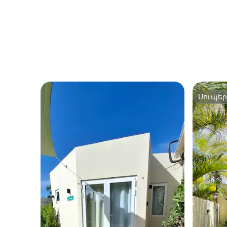
ժամանակ Wonders; պետք է
այնտեղ որեւէ բան, որ մենք կարող
ենք անել, որպեսզի ձեր ժամանակը
Արուբայում ավելի հաճելի,
խնդրում ենք տեղեկացնել մեզ.
Ուրախ ենք ողջունել ձեզ հրաշալիք
։
Սուպե
Սուպե