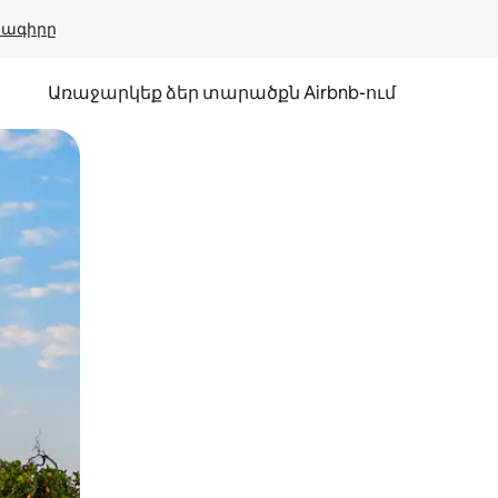
բնագիրը
Առաջարկեք ձեր տարածքն Airbnb-ում
պելով կամ մատը սահեցնելով։