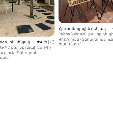
Հյուրանոցային սենյակ E
agle-ում
Palapa Suite #10, քայլեք դեպ
Գին/որակ
·
Տեղադրությու
ոցային սենյակ E
Միջին վարկանիշը՝ 5-ից 4,78, 23 կարծ
4,78 (23)
Ժամանում
ite # 7, քայլեք դեպի Էգլ Բիչ
ւթյուն
·
Գին/որակ
·
ազան