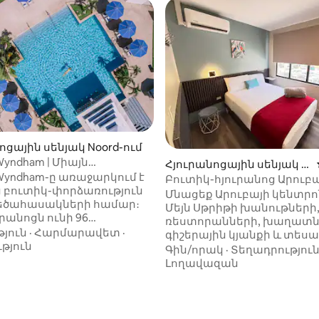
5-ից 4,9, 94 կարծիք
ոցային սենյակ Noord-ում
Wyndham | Միայն
Հյուրանոցային սենյակ O
սակների համար |
 Wyndham-ը առաջարկում է
ranjestad-ում
Բուտիկ-հյուրանոց Արուբ
նի մահճակալով (180–
 բուտիկ-փորձառություն
կենտրոնում | Երկտեղանի
Մնացեք Արուբայի կենտրո
սենյակ
մեծահասակների համար։
մահճակալով սենյակ
Մեյն Սթրիթի խանութների
ւրանոցն ունի 96
ռեստորանների, խաղատն
շակ կահավորված
յուն
·
Հարմարավետ
·
գիշերային կյանքի և տես
եր, որոնցից
թյուն
վայրերի մոտակայքում։ Մեր
Գին/որակ
·
Տեղադրությու
նչյուրը նախագծված է ձեր
բուտիկ ոճի ժամանակակ
Լողավազան
ավետությունը նկատի
սենյակները ունեն օդորակ
ով։ Վայելեք
արագ Wi-Fi, հեռուստացույ
ակակից
առանձին լոգասենյակ և
ւթյուններ, օրինակ՝
հարմարավետ հինգ աստ