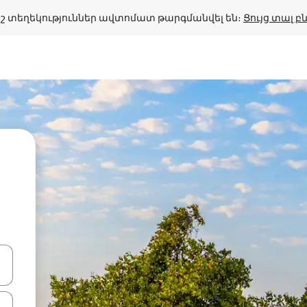
շ տեղեկություններ ավտոմատ թարգմանվել են։ 
Ցույց տալ 
ների ստեղներով նավարկեք վեր և վար կամ ուսումնասիրեք հ