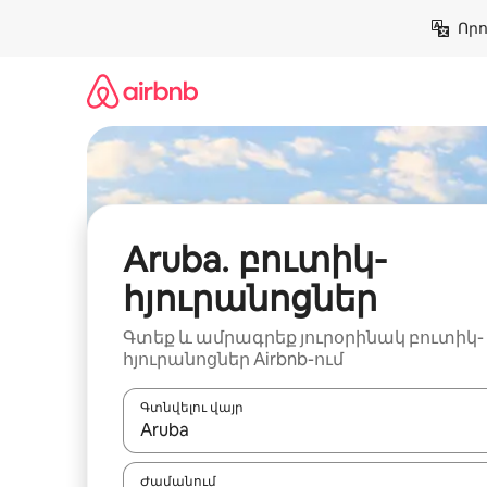
Անցնել
Որո
բովանդակությանը
Aruba․ բուտիկ-
հյուրանոցներ
Գտեք և ամրագրեք յուրօրինակ բուտիկ-
հյուրանոցներ Airbnb-ում
Գտնվելու վայր
Երբ արդյունքները հասանելի լինեն, սլաք
Ժամանում