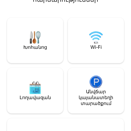
տեսարանով Մա
մինչև Մահունիի լողափ 22 րոպե
ճաշասենյակ Բա
մինչև Արիսայգ և Պոմքեթ լողափ/
Կրակ վառելու
զբոսայգի 38 րոպե մինչև Քեյփ
30 վայրկյան մե
Բրետոն 1 ժամ 40 րոպե մինչև
ՄակԴոնալդս Բ
Հալիֆաքսի օդանավակայան Ձեզ
լողափ, հեշտ հ
ողջունելու համար ։
Ընդհանուր սաո
մասնավոր ամրա
մահճակալ Խոհ
Խոհանոց
Wi-Fi
(սառնարան, ս
սալօջախ, միկր
վառարան) Լիա
Սմարթ հեռուստա
և սուրճի պատ
Ինքնուրույն ժ
համար հարմար
2 շուն)
Անվճար
Լողավազան
կայանատեղի
տարածքում