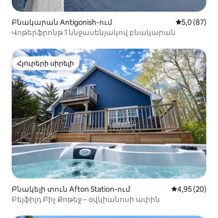
Բնակարան Antigonish-ում
Միջին վարկ
5,0 (87)
Վոթերֆրոնթ 1 ննջասենյակով բնակարան
Հյուրերի սիրելի
Հյուրերի սիրելի
Բնակելի տուն Afton Station-ում
Միջին վարկա
4,95 (20)
Բեյֆիլդ Բիչ Քոթեջ – օվկիանոսի ափին