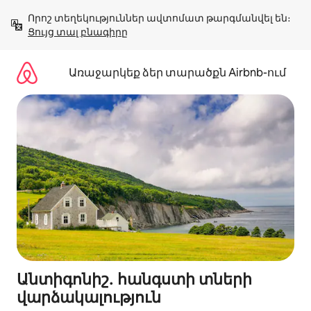
Անցնել
Որոշ տեղեկություններ ավտոմատ թարգմանվել են։ 
բովանդակությանը
Ցույց տալ բնագիրը
Առաջարկեք ձեր տարածքն Airbnb-ում
Անտիգոնիշ․ հանգստի տների
վարձակալություն