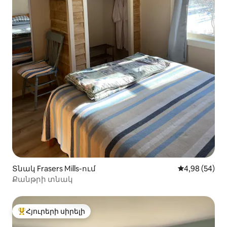
Տնակ Frasers Mills-ում
Միջին վարկա
4,98 (54)
Քանթրի տնակ
Հյուրերի սիրելի
Հյուրերի սիրելի լավագույն տները