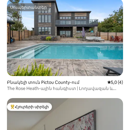
Սուպերտանտեր
Սուպերտանտեր
Բնակելի տուն Pictou County-ում
Միջին վար
5,0 (4)
The Rose Heath-ային հանգիստ | Լողավազան և
օվկիանոսի ափ
Հյուրերի սիրելի
Հյուրերի սիրելի լավագույն տները