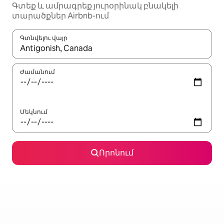
Գտեք և ամրագրեք յուրօրինակ բնակելի
տարածքներ Airbnb-ում
Գտնվելու վայր
Երբ արդյունքները հասանելի լինեն, սլաքների ստեղնե
Ժամանում
Մեկնում
Որոնում