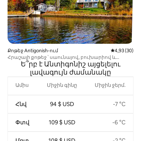
Քոթեջ Antigonish-ում
Միջին վարկա
4,93 (30)
Հրաշալի քոթեջ ՝ սաունայով, բուխարիով և
Ե՞րբ է Անտիգոնիշ այցելելու
շոգեբաղնիքով
լավագույն ժամանակը
Ամիս
Միջին գինը
Միջին ջերմ.
Հնվ
94 $ USD
-7 °C
Փտվ
109 $ USD
-6 °C
Մրտ
108 $ USD
-2 °C