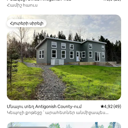
Համիշ հաուս
Հյուրերի սիրելի
Հյուրերի սիրելի
Մնալու տեղ Antigonish County-ում
Միջին վարկա
4,92 (49)
Կեպոչի քոթեջը ՝ արահետներ անմիջապես
հետնամասում ։