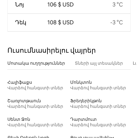
Նոյ
106 $ USD
3 °C
Դեկ
108 $ USD
-3 °C
Ուսումնասիրելու վայրեր
Մոտակա ուղղություններ
Տների այլ տեսակներ
Լ
Հալիֆաքս
Մոնկտոն
Վարձով հանգստի տներ
Վարձով հանգստի տներ
Շառլոտթաուն
Ֆրեդերիկթոն
Վարձով հանգստի տներ
Վարձով հանգստի տներ
Սենտ Ջոն
Դարտմուտ
Վարձով հանգստի տներ
Վարձով հանգստի տներ
Քեյփ Բրեթոն կղզի
Ցույց տալ ավելին