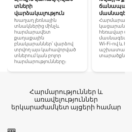
տների
ճանապարհ
վարձակալություն
մասնագետ
Խաղաղ լեռնային
Հարմարավ
տնակներից մինչև
կացարաններ 
հարմարավետ
հեռավար ա
քաղաքային
մասնագետնե
բնակարաններ՝ վարձով
Wi-Fi-ով և հ
տրվող այս կահավորված
աշխատանքա
տներում կան բոլոր
տարածքներո
հարմարությունները։
Հարմարություններ և
առավելություններ
երկարաժամկետ այցերի համար