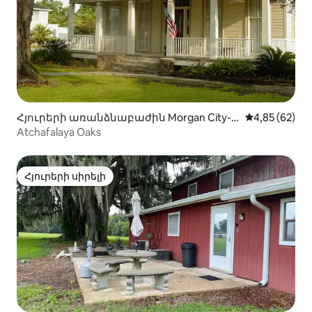
Հյուրերի առանձնաբաժին Morgan City-ո
Միջին վարկա
4,85 (62)
ւմ
Atchafalaya Oaks
Հյուրերի սիրելի
Հյուրերի սիրելի