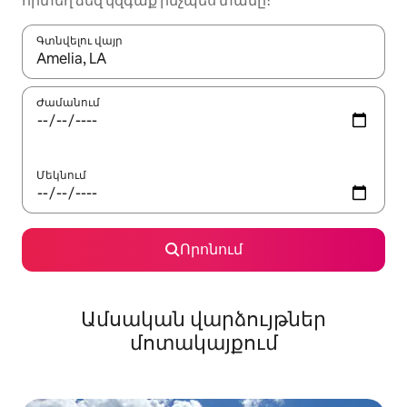
որտեղ ձեզ կզգաք ինչպես տանը։
Գտնվելու վայր
Երբ արդյունքները հասանելի լինեն, սլաքների ստեղնե
Ժամանում
Մեկնում
Որոնում
Ամսական վարձույթներ
մոտակայքում