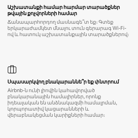
Աշխատանքի համար հարմար տարածքներ
թվային քոչվորների համար
Ճանապարհորդող մասնագե՞տ եք։ Գտեք
երկարաժամկետ մնալու տուն գերարագ Wi-Fi-
ով և հատուկ աշխատանքային տարածքներով։
Սպասարկվող բնակարաննե՞ր եք փնտրում
Airbnb-ն ունի լիովին կահավորված
բնակարանային համալիրներ, որոնք
իդեալական են անձնակազմի համալրման,
կորպորատիվ կացարանների և
վերաբնակեցման կարիքների համար։