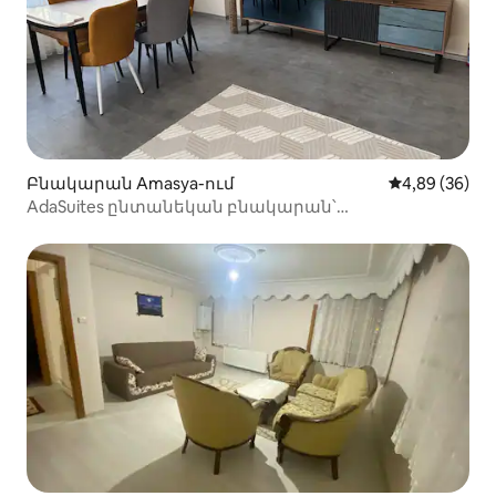
Բնակարան Amasya-ում
Միջին վարկա
4,89 (36)
AdaSuites ընտանեկան բնակարան՝
պատշգամբով, 120 մ²