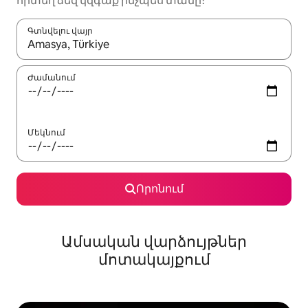
որտեղ ձեզ կզգաք ինչպես տանը։
Գտնվելու վայր
Երբ արդյունքները հասանելի լինեն, սլաքների ստեղնե
Ժամանում
Մեկնում
Որոնում
Ամսական վարձույթներ
մոտակայքում