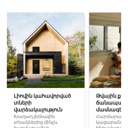
Լիովին կահավորված
Թվային քոչ
տների
ճանապարհ
վարձակալություն
մասնագետ
Խաղաղ լեռնային
Հարմարավ
տնակներից մինչև
կացարաններ 
հարմարավետ
հեռավար ա