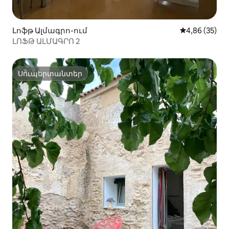
Լոֆթ Ալմագրո-ում
Միջին վարկա
4,86 (35)
ԼՈՖԹ ԱԼՄԱԳՐՈ 2
Սուպերտանտեր
Սուպերտանտեր