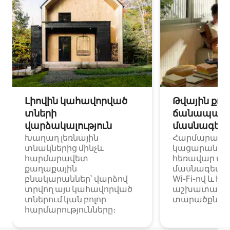
Լիովին կահավորված
Թվային քոչ
տների
ճանապարհ
վարձակալություն
մասնագետ
Խաղաղ լեռնային
Հարմարավ
տնակներից մինչև
կացարաններ 
հարմարավետ
հեռավար ա
քաղաքային
մասնագետնե
բնակարաններ՝ վարձով
Wi-Fi-ով և հ
տրվող այս կահավորված
աշխատանքա
տներում կան բոլոր
տարածքներո
հարմարությունները։