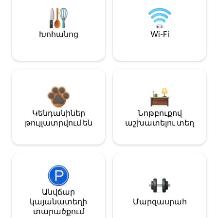
Խոհանոց
Wi-Fi
Կենդանիներ
Նոթբուքով
թույլատրվում են
աշխատելու տեղ
Անվճար
կայանատեղի
Մարզասրահ
տարածքում