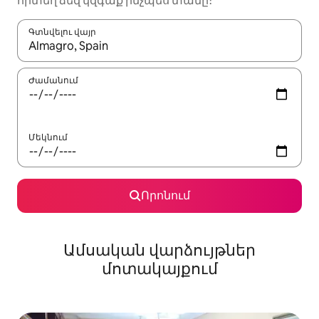
որտեղ ձեզ կզգաք ինչպես տանը։
Գտնվելու վայր
Երբ արդյունքները հասանելի լինեն, սլաքների ստեղնե
Ժամանում
Մեկնում
Որոնում
Ամսական վարձույթներ
մոտակայքում