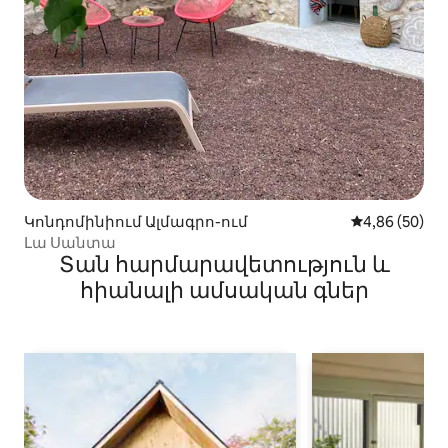
Կոնդոմինիում Ալմագրո-ում
Միջին վարկա
4,86 (50)
Լա Սանտա
Տան հարմարավետություն և
հիանալի ամսական գներ