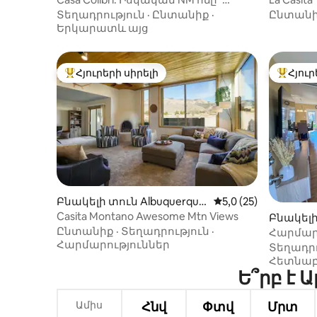
քայլեր դեպի հին քաղաք
կենտրո
Տեղադրություն
·
Ընտանիք
·
Ընտան
հեռավո
Երկարատև այց
Հյուրերի սիրելի
Հյուր
Հյուրերի սիրելի լավագույն տները
Հյուրեր
Բնակելի տուն Albuquerque
Միջին վարկանիշը՝ 
5,0 (25)
-ում
Casita Montano Awesome Mtn Views
Բնակելի
Ընտանիք
·
Տեղադրություն
·
e-ում
Հարմարա
Հարմարություններ
հյուրա
Տեղադրո
Հետնա
Ե՞րբ է 
Ամիս
Հնվ
Փտվ
Մրտ