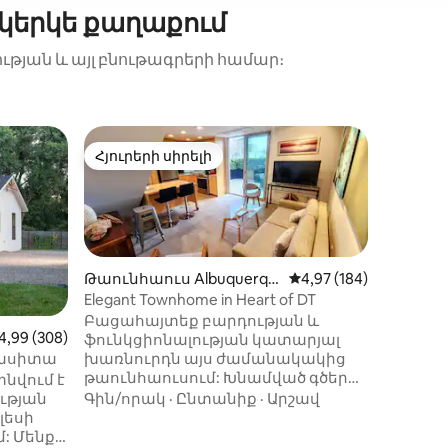
կերկե քաղաքում
ության և այլ բնութագրերի համար։
Հյուրե
Հյուրերի սիրելի
Հյուրե
 տները
Հյուրերի սիրելի
Հյուրե
ին Albu
Casita 
հավաքա
Կատարյ
բնությ
Սենդի
Ալբուկ
գտնվող լեռնե
Գին/որ
Թաունհաուս Albuquerqu
Միջին վարկանիշը՝ 5
4,97 (184)
է բարձ
e-ում
Elegant Townhome in Heart of DT
տարածք
Բացահայտեք բարդության և
շնչառու
իք
իջին վարկանիշը՝ 5-ից 4,99, 308 կարծիք
4,99 (308)
ֆունկցիոնալության կատարյալ
ամեն ին
Կասիտա
խառնուրդն այս ժամանակակից
րոպե հ
թաունհաուսում: Խնամված գծերով
նվում է
Հարմար
և մինիմալիստական դիզայնով
ւթյան
արահետ
Գին/որակ
·
Ընտանիք
·
Արշավ
յուրաքանչյուր մանրուք մտածված
լեսի
օդապար
կերպով պատրաստված է
: Մենք
Խնդրում