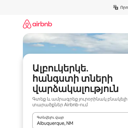
Անցնել
Որո
բովանդակությանը
Ալբուկերկե․
հանգստի տների
վարձակալություն
Գտեք և ամրագրեք յուրօրինակ բնակելի
տարածքներ Airbnb-ում
Գտնվելու վայր
Երբ արդյունքները հասանելի լինեն, սլաք