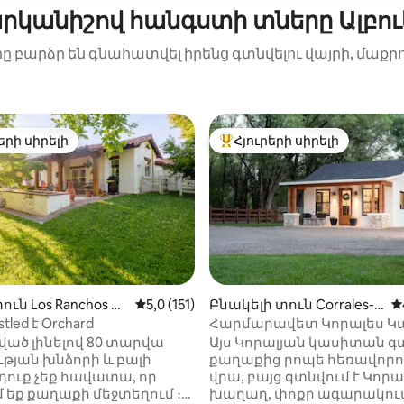
րկանիշով հանգստի տները Ալբու
րը բարձր են գնահատվել իրենց գտնվելու վայրի, մաքր
երի սիրելի
Հյուրերի սիրելի
ի սիրելի լավագույն տները
Հյուրերի սիրելի լավագույն
ից 4,92, 364 կարծիք
ւն Los Ranchos de
Միջին վարկանիշը՝ 5-ից 5,0, 151 կարծ
5,0 (151)
Բնակելի տուն Corrales-ո
Մ
que-ում
ւմ
stled է Orchard
Հարմարավետ Կորալես 
ած լինելով 80 տարվա
Այս Կորալյան կասիտան գտ
թյան խնձորի և բալի
քաղաքից րոպե հեռավորո
՝ դուք չեք հավատա, որ
վրա, բայց գտնվում է Կորա
 եք քաղաքի մեջտեղում ։
խաղաղ, փոքր ագարակում