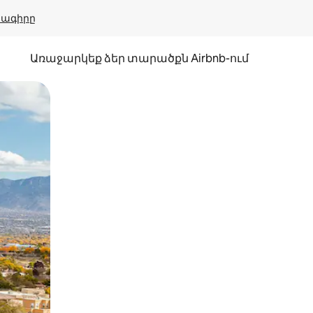
բնագիրը
Առաջարկեք ձեր տարածքն Airbnb-ում
պելով կամ մատը սահեցնելով։