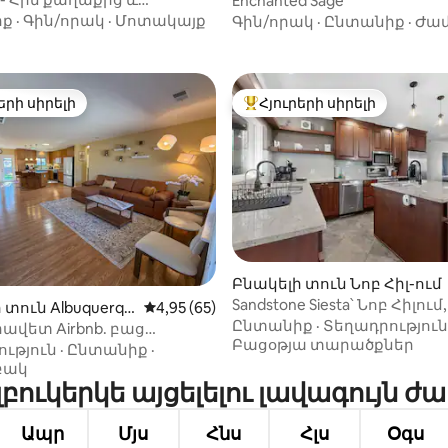
Enchanted Sage
նից մի քանի րոպե
իք
·
Գին/որակ
·
Մոտակայք
Գին/որակ
·
Ընտանիք
·
Ժամ
րության վրա։
երի սիրելի
Հյուրերի սիրելի
ի սիրելի լավագույն տները
Հյուրերի սիրելի լավագույն
Բնակելի տուն Նոբ Հիլ-ում
5-ից 5,0, 25 կարծիք
Sandstone Siesta՝ Նոբ Հիլում
 տուն Albuquerqu
Միջին վարկանիշը՝ 5-ից 4,95, 65 կարծ
4,95 (65)
մոտակայքում։
Ընտանիք
·
Տեղադրություն
վետ Airbnb. բաց
Բացօթյա տարածքներ
սենյակ՝ հետնաբակով
ւթյուն
·
Ընտանիք
·
բակ
Ալբուկերկե այցելելու լավագույն 
Ապր
Մյս
Հնս
Հլս
Օգս