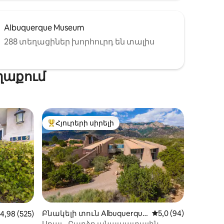
Albuquerque Museum
288 տեղացիներ խորհուրդ են տալիս
ղաքում
Հյուրերի սիրելի
 տները
Հյուրերի սիրելի լավագույն տները
իք
Բնակելի տուն Albuquerque
Միջին վարկանիշը՝
5,0 (94)
իջին վարկանիշը՝ 5-ից 4,98, 525 կարծիք
4,98 (525)
-ում
Սքայ - Բարձր անապատային