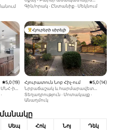
օազիս
Գին/որակ
·
Ընտանիք
·
Մեկնում
անում
Հյուրերի սիրելի
 տները
Հյուրերի սիրելի լավագույն տները
Միջին վարկանիշը՝ 5-ից 5,0, 19 կարծիք
5,0 (19)
Հյուրատուն Նոբ Հիլ-ում
Միջին վարկանիշը՝
5,0 (14)
, ՄՆՀ-ի
Նրբաճաշակ և հարմարավետ
իք
քաղաքային հանգստավայր Նոբ
·
Տեղադրություն
·
Մոտակայք
·
Հիլի սրտում
Անաղմուկ
ժամանակը
Սեպ
Հոկ
Նոյ
Դեկ