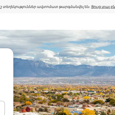
շ տեղեկություններ ավտոմատ թարգմանվել են։ 
Ցույց տալ 
ների ստեղներով նավարկեք վեր և վար կամ ուսումնասիրեք հ