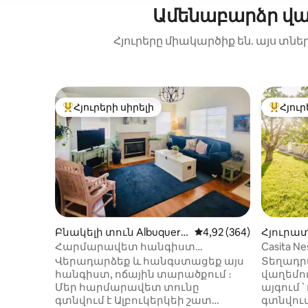
Ամենաբարձր վա
Հյուրերը միակարծիք են. այս տնե
Հյուրերի սիրելի
Հյուր
Հյուրերի սիրելի լավագույն տները
Հյուրեր
Բնակելի տուն Albuquerq
Միջին վարկանիշը՝ 5-
4,92 (364)
Հյուրատո
ue-ում
Albuquer
Հարմարավետ հանգիստ
Casita Ne
(PS5,netflix)
Վերադարձեք և հանգստացեք այս
Տեղադրվ
հանգիստ, ոճային տարածքում ։
վաղեմու
Մեր հարմարավետ տունը
այգում 
գտնվում է Ալբուկերկեի շատ
գտնվում