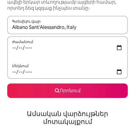
ավելի երկար տևողությամբ այցերի համար,
որտեղ ձեզ կզգաք ինչպես տանը։
Գտնվելու վայր
Երբ արդյունքները հասանելի լինեն, սլաքների ստեղնե
Ժամանում
Մեկնում
Որոնում
Ամսական վարձույթներ
մոտակայքում