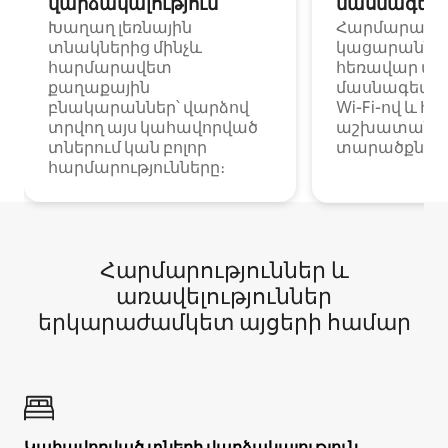
վարձակալություն
մասնագետ
Խաղաղ լեռնային
Հարմարավ
տնակներից մինչև
կացարաններ 
հարմարավետ
հեռավար ա
քաղաքային
մասնագետնե
բնակարաններ՝ վարձով
Wi-Fi-ով և հ
տրվող այս կահավորված
աշխատանքա
տներում կան բոլոր
տարածքներո
հարմարությունները։
Հարմարություններ և
առավելություններ
երկարաժամկետ այցերի համար
Կահավորված տների վարձակալություն