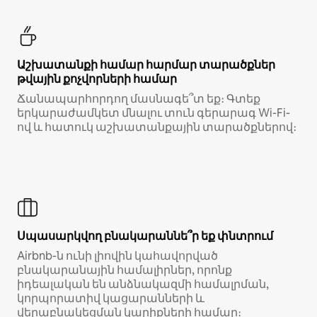
Աշխատանքի համար հարմար տարածքներ
թվային քոչվորների համար
Ճանապարհորդող մասնագե՞տ եք։ Գտեք
երկարաժամկետ մնալու տուն գերարագ Wi-Fi-
ով և հատուկ աշխատանքային տարածքներով։
Սպասարկվող բնակարաննե՞ր եք փնտրում
Airbnb-ն ունի լիովին կահավորված
բնակարանային համալիրներ, որոնք
իդեալական են անձնակազմի համալրման,
կորպորատիվ կացարանների և
վերաբնակեցման կարիքների համար։