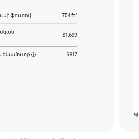
ւսի ֆուտով
754 ft²
սական
$1,699
ն
եկամուտը
$817