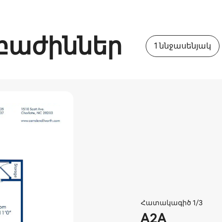
բաժիններ
1 ննջասենյակ
Հատակագիծ 1/3
A2A