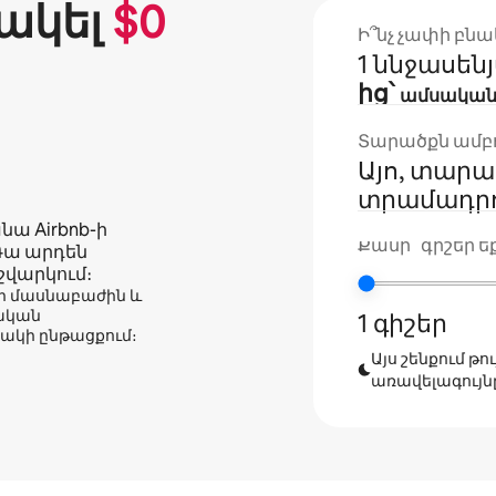
ակել
$
0
Ի՞նչ չափի բնա
1 ննջասեն
ից՝
ամսակա
Տարածքն ամբող
Այո, տարա
տրամադրո
ա Airbnb-ի
Քանի՞ գիշեր եք
Դա արդեն
շվարկում։
թի մասնաբաժին և
ղական
1 գիշեր
ակի ընթացքում։
Այս շենքում թ
առավելագույնը