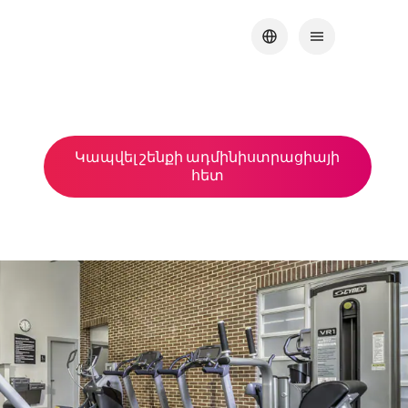
Կապվել շենքի ադմինիստրացիայի
հետ