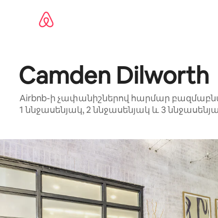
Անցնել
բովանդակությանը
Camden Dilworth
Airbnb-ի չափանիշներով հարմար բազմաբն
1 ննջասենյակ, 2 ննջասենյակ և 3 ննջասե