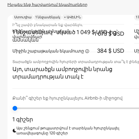
Ինչպես ենք հաշվարկում եկամուտները
Ստուդիա
1 ննջասենյակ
+ ԱՎԵԼԻՆ
1
Ի՞նչ չափի բնակարան եք վարձելու
Մեկնարկային ամսական
Մ
1 ննջասենյակ
· սկսած 1 049 $ USD-ից՝
1 073 $ USD
վարձավճար
վ
ամսական
384 $ USD
Միջին շաբաթական
եկամուտը
Մ
Տարածքն ամբողջովին հյուրերի տրամադրության տա՞կ է լինել
Այո, տարածքն ամբողջովին նրանց
տրամադրության տակ է
Քանի՞ գիշեր եք հյուրընկալելու Airbnb-ի միջոցով
1 գիշեր
Այս շենքում թույլատրվում է տարեկան հյուրընկալել
առավելագույնը 120 գիշեր