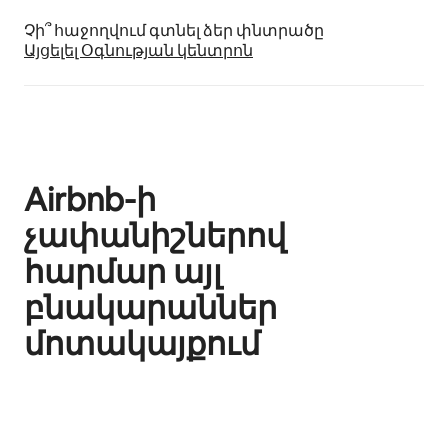
Չի՞ հաջողվում գտնել ձեր փնտրածը
Այցելել Օգնության կենտրոն
Airbnb-ի
չափանիշներով
հարմար այլ
բնակարաններ
մոտակայքում
Ցուցադրվում է 0 տարր՝ 0-ից