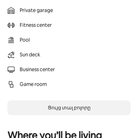
Private garage
Fitness center
Pool
Sun deck
Business center
Game room
Ցույց տալ բոլորը
Where you’ll be living