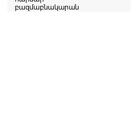
բազմաբնակարան
շենքերի
ադմինիստրացիաների
հետ ԱՄՆ-ի ամբողջ
տարածքում, որպեսզի
հեշտացնենք ձեր
տարածքն Airbnb-ում
առաջարկելու
ընթացակարգը։
Sentral Apartments
Դենվեր, Կոլորադո