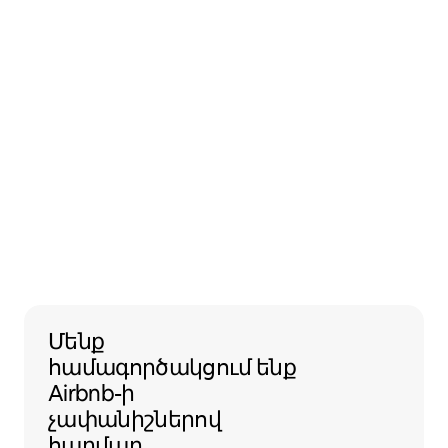
Մենք համագործակցում ենք Airbnb
Մենք
համագործակցում ենք
Airbnb-ի
չափանիշներով
հարմար