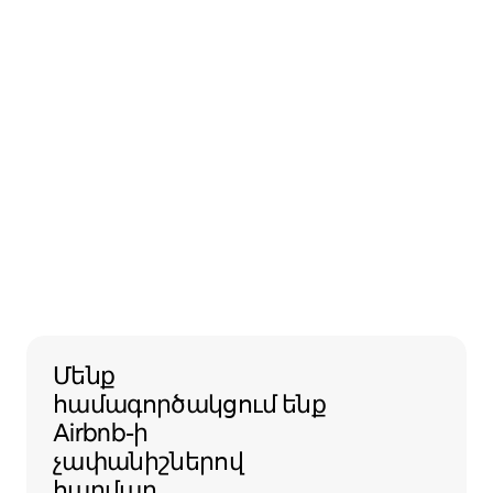
Մենք համագործակցում ենք Airbnb
Մենք
համագործակցում ենք
Airbnb-ի
չափանիշներով
հարմար