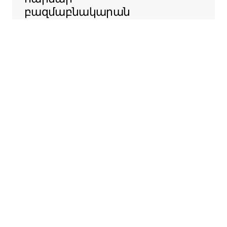
բազմաբնակարան
շենքերի
ադմինիստրացիաների
հետ ԱՄՆ-ի ամբողջ
տարածքում, որպեսզի
հեշտացնենք ձեր
տարածքն Airbnb-ում
առաջարկելու
ընթացակարգը։
Sentral Apartments
Դենվեր, Կոլորադո